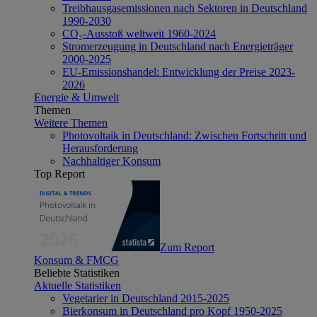
Treibhausgasemissionen nach Sektoren in Deutschland
1990-2030
CO₂-Ausstoß weltweit 1960-2024
Stromerzeugung in Deutschland nach Energieträger
2000-2025
EU-Emissionshandel: Entwicklung der Preise 2023-
2026
Energie & Umwelt
Themen
Weitere Themen
Photovoltaik in Deutschland: Zwischen Fortschritt und
Herausforderung
Nachhaltiger Konsum
Top Report
Zum Report
Konsum & FMCG
Beliebte Statistiken
Aktuelle Statistiken
Vegetarier in Deutschland 2015-2025
Bierkonsum in Deutschland pro Kopf 1950-2025