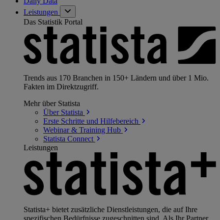
Daily Data
Leistungen
Das Statistik Portal
Trends aus 170 Branchen in 150+ Ländern und über 1 Mio.
Fakten im Direktzugriff.
Mehr über Statista
Über
Statista
Erste Schritte und
Hilfebereich
Webinar & Training
Hub
Statista
Connect
Leistungen
Statista+ bietet zusätzliche Dienstleistungen, die auf Ihre
spezifischen Bedürfnisse zugeschnitten sind. Als Ihr Partner