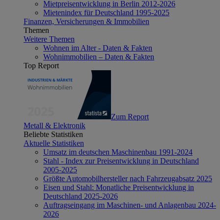
Mietpreisentwicklung in Berlin 2012-2026
Mietenindex für Deutschland 1995-2025
Finanzen, Versicherungen & Immobilien
Themen
Weitere Themen
Wohnen im Alter - Daten & Fakten
Wohnimmobilien – Daten & Fakten
Top Report
Zum Report
Metall & Elektronik
Beliebte Statistiken
Aktuelle Statistiken
Umsatz im deutschen Maschinenbau 1991-2024
Stahl - Index zur Preisentwicklung in Deutschland
2005-2025
Größte Automobilhersteller nach Fahrzeugabsatz 2025
Eisen und Stahl: Monatliche Preisentwicklung in
Deutschland 2025-2026
Auftragseingang im Maschinen- und Anlagenbau 2024-
2026