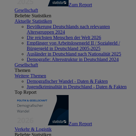
Zum Report
Gesellschaft
Beliebte Statistiken
Aktuelle Statistiken
Bevölkerung Deutschlands nach relevanten
Altersgruppen 2024
Die reichsten Menschen der Welt 2026
Empfänger von Arbeitslosengeld II / Sozialgeld /
Bürgergeld in Deutschland 2005-2025
Ausländer in Deutschland nach Nationalität 2025
Demografie: Altersstruktur in Deutschland 2024
Gesellschaft
Themen
Weitere Themen
Demografischer Wandel - Daten & Fakten
Jugendkriminalität in Deutschland - Daten & Fakten
Top Report
Zum Report
Verkehr & Logistik
Beliebte Statistiken