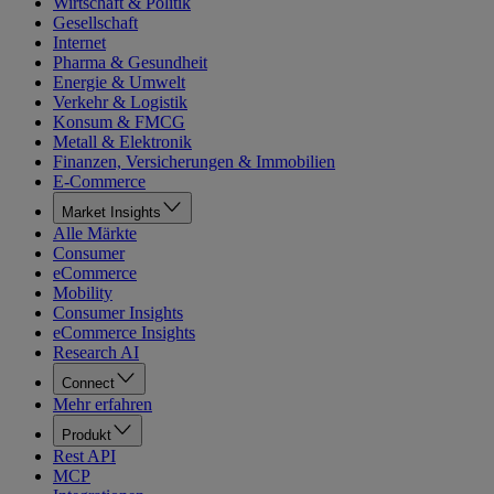
Wirtschaft & Politik
Gesellschaft
Internet
Pharma & Gesundheit
Energie & Umwelt
Verkehr & Logistik
Konsum & FMCG
Metall & Elektronik
Finanzen, Versicherungen & Immobilien
E-Commerce
Market Insights
Alle Märkte
Consumer
eCommerce
Mobility
Consumer Insights
eCommerce Insights
Research AI
Connect
Mehr erfahren
Produkt
Rest API
MCP