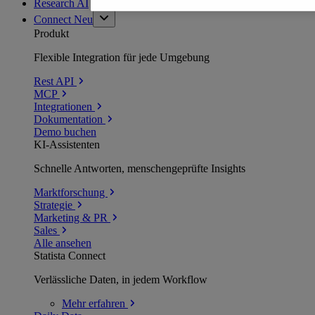
Research AI
Connect
Neu
Produkt
Flexible Integration für jede Umgebung
Rest API
MCP
Integrationen
Dokumentation
Demo buchen
KI-Assistenten
Schnelle Antworten, menschengeprüfte Insights
Marktforschung
Strategie
Marketing & PR
Sales
Alle ansehen
Statista Connect
Verlässliche Daten, in jedem Workflow
Mehr
erfahren