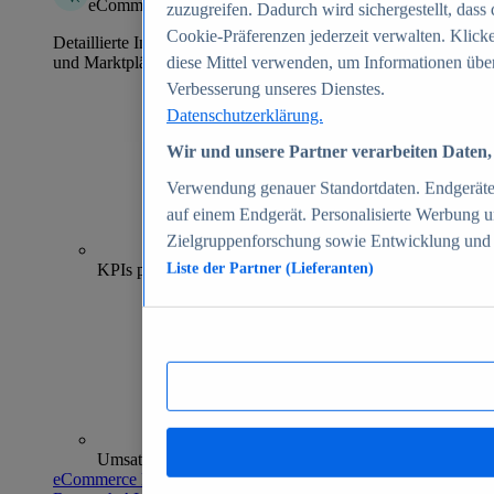
eCommerce Insights
zuzugreifen. Dadurch wird sichergestellt, dass 
Cookie-Präferenzen jederzeit verwalten. Klick
Detaillierte Informationen zu mehr als 39.000 Online-Shops
und Marktplätzen
diese Mittel verwenden, um Informationen über
Verbesserung unseres Dienstes.
Datenschutzerklärung.
Wir und unsere Partner verarbeiten Daten, 
Verwendung genauer Standortdaten. Endgeräteei
auf einem Endgerät. Personalisierte Werbung 
Zielgruppenforschung sowie Entwicklung und
70+
KPIs pro Shop
Liste der Partner (Lieferanten)
Umsatzanalysen und -prognosen
eCommerce Insights entdecken