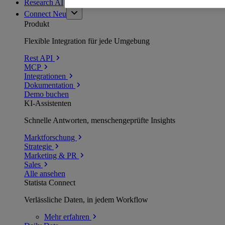
Research AI
Connect
Neu
Produkt
Flexible Integration für jede Umgebung
Rest API
MCP
Integrationen
Dokumentation
Demo buchen
KI-Assistenten
Schnelle Antworten, menschengeprüfte Insights
Marktforschung
Strategie
Marketing & PR
Sales
Alle ansehen
Statista Connect
Verlässliche Daten, in jedem Workflow
Mehr
erfahren