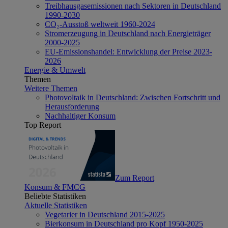
Treibhausgasemissionen nach Sektoren in Deutschland
1990-2030
CO₂-Ausstoß weltweit 1960-2024
Stromerzeugung in Deutschland nach Energieträger
2000-2025
EU-Emissionshandel: Entwicklung der Preise 2023-
2026
Energie & Umwelt
Themen
Weitere Themen
Photovoltaik in Deutschland: Zwischen Fortschritt und
Herausforderung
Nachhaltiger Konsum
Top Report
Zum Report
Konsum & FMCG
Beliebte Statistiken
Aktuelle Statistiken
Vegetarier in Deutschland 2015-2025
Bierkonsum in Deutschland pro Kopf 1950-2025