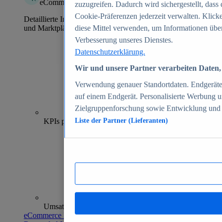
eCommerce Insights
zuzugreifen. Dadurch wird sichergestellt, dass 
Cookie-Präferenzen jederzeit verwalten. Klick
Detaillierte Informationen zu mehr als 39.000 Online-Shops
und Marktplätzen
diese Mittel verwenden, um Informationen über
Verbesserung unseres Dienstes.
Datenschutzerklärung.
Wir und unsere Partner verarbeiten Daten, 
Verwendung genauer Standortdaten. Endgeräteei
auf einem Endgerät. Personalisierte Werbung 
Zielgruppenforschung sowie Entwicklung und
70+
KPIs pro Shop
Liste der Partner (Lieferanten)
Umsatzanalysen und -prognosen
eCommerce Insights entdecken