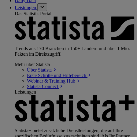
Daily Data
Leistungen
Das Statistik Portal
Trends aus 170 Branchen in 150+ Ländern und über 1 Mio.
Fakten im Direktzugriff.
Mehr über Statista
Über
Statista
Erste Schritte und
Hilfebereich
Webinar & Training
Hub
Statista
Connect
Leistungen
Statista+ bietet zusätzliche Dienstleistungen, die auf Ihre
spezifischen Bedürfnisse zugeschnitten sind. Als Ihr Partner