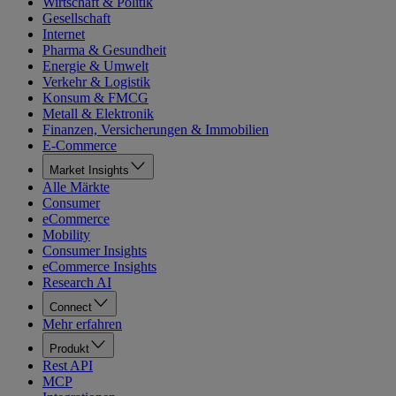
Wirtschaft & Politik
Gesellschaft
Internet
Pharma & Gesundheit
Energie & Umwelt
Verkehr & Logistik
Konsum & FMCG
Metall & Elektronik
Finanzen, Versicherungen & Immobilien
E-Commerce
Market Insights
Alle Märkte
Consumer
eCommerce
Mobility
Consumer Insights
eCommerce Insights
Research AI
Connect
Mehr erfahren
Produkt
Rest API
MCP