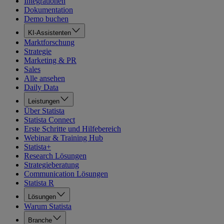
Integrationen
Dokumentation
Demo buchen
KI-Assistenten
Marktforschung
Strategie
Marketing & PR
Sales
Alle ansehen
Daily Data
Leistungen
Über Statista
Statista Connect
Erste Schritte und Hilfebereich
Webinar & Training Hub
Statista+
Research Lösungen
Strategieberatung
Communication Lösungen
Statista R
Lösungen
Warum Statista
Branche