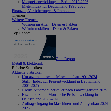
Mietpreisentwicklung in Berlin 2012-2026
Mietenindex für Deutschland 1995-2025
Finanzen, Versicherungen & Immobilien
Themen
Weitere Themen
Wohnen im Alter - Daten & Fakten
Wohnimmobilien – Daten & Fakten
Top Report
Zum Report
Metall & Elektronik
Beliebte Statistiken
Aktuelle Statistiken
Umsatz im deutschen Maschinenbau 1991-2024
Stahl - Index zur Preisentwicklung in Deutschland
2005-2025
Größte Automobilhersteller nach Fahrzeugabsatz 2025
Eisen und Stahl: Monatliche Preisentwicklung in
Deutschland 2025-2026
Auftragseingang im Maschinen- und Anlagenbau 2024-
2026