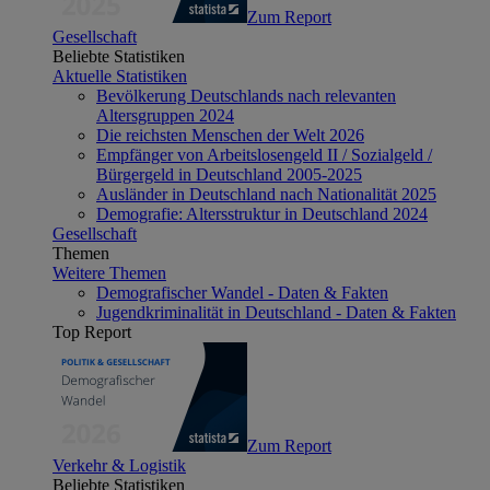
Zum Report
Gesellschaft
Beliebte Statistiken
Aktuelle Statistiken
Bevölkerung Deutschlands nach relevanten
Altersgruppen 2024
Die reichsten Menschen der Welt 2026
Empfänger von Arbeitslosengeld II / Sozialgeld /
Bürgergeld in Deutschland 2005-2025
Ausländer in Deutschland nach Nationalität 2025
Demografie: Altersstruktur in Deutschland 2024
Gesellschaft
Themen
Weitere Themen
Demografischer Wandel - Daten & Fakten
Jugendkriminalität in Deutschland - Daten & Fakten
Top Report
Zum Report
Verkehr & Logistik
Beliebte Statistiken