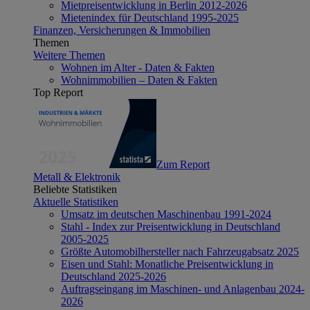
Mietpreisentwicklung in Berlin 2012-2026
Mietenindex für Deutschland 1995-2025
Finanzen, Versicherungen & Immobilien
Themen
Weitere Themen
Wohnen im Alter - Daten & Fakten
Wohnimmobilien – Daten & Fakten
Top Report
Zum Report
Metall & Elektronik
Beliebte Statistiken
Aktuelle Statistiken
Umsatz im deutschen Maschinenbau 1991-2024
Stahl - Index zur Preisentwicklung in Deutschland
2005-2025
Größte Automobilhersteller nach Fahrzeugabsatz 2025
Eisen und Stahl: Monatliche Preisentwicklung in
Deutschland 2025-2026
Auftragseingang im Maschinen- und Anlagenbau 2024-
2026