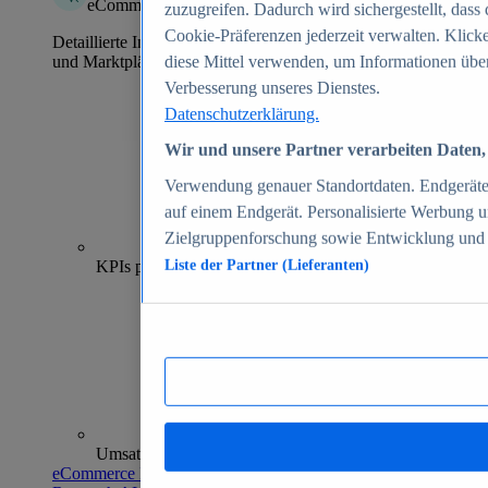
eCommerce Insights
zuzugreifen. Dadurch wird sichergestellt, dass 
Cookie-Präferenzen jederzeit verwalten. Klick
Detaillierte Informationen zu mehr als 39.000 Online-Shops
und Marktplätzen
diese Mittel verwenden, um Informationen über
Verbesserung unseres Dienstes.
Datenschutzerklärung.
Wir und unsere Partner verarbeiten Daten, 
Verwendung genauer Standortdaten. Endgeräteei
auf einem Endgerät. Personalisierte Werbung 
Zielgruppenforschung sowie Entwicklung und
70+
KPIs pro Shop
Liste der Partner (Lieferanten)
Umsatzanalysen und -prognosen
eCommerce Insights entdecken