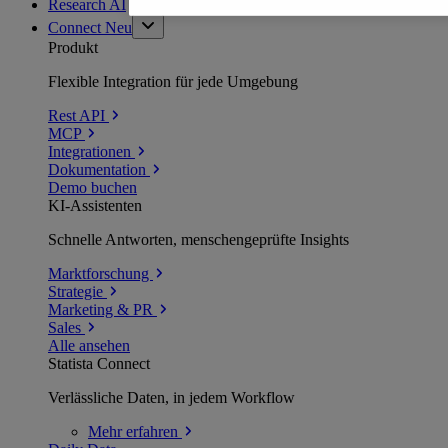
Research AI
Connect
Neu
Produkt
Flexible Integration für jede Umgebung
Rest API
MCP
Integrationen
Dokumentation
Demo buchen
KI-Assistenten
Schnelle Antworten, menschengeprüfte Insights
Marktforschung
Strategie
Marketing & PR
Sales
Alle ansehen
Statista Connect
Verlässliche Daten, in jedem Workflow
Mehr
erfahren