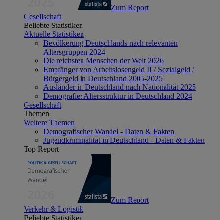
Zum Report
Gesellschaft
Beliebte Statistiken
Aktuelle Statistiken
Bevölkerung Deutschlands nach relevanten
Altersgruppen 2024
Die reichsten Menschen der Welt 2026
Empfänger von Arbeitslosengeld II / Sozialgeld /
Bürgergeld in Deutschland 2005-2025
Ausländer in Deutschland nach Nationalität 2025
Demografie: Altersstruktur in Deutschland 2024
Gesellschaft
Themen
Weitere Themen
Demografischer Wandel - Daten & Fakten
Jugendkriminalität in Deutschland - Daten & Fakten
Top Report
Zum Report
Verkehr & Logistik
Beliebte Statistiken