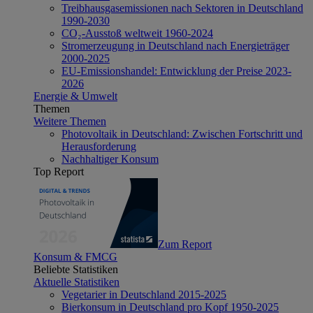
Treibhausgasemissionen nach Sektoren in Deutschland
1990-2030
CO₂-Ausstoß weltweit 1960-2024
Stromerzeugung in Deutschland nach Energieträger
2000-2025
EU-Emissionshandel: Entwicklung der Preise 2023-
2026
Energie & Umwelt
Themen
Weitere Themen
Photovoltaik in Deutschland: Zwischen Fortschritt und
Herausforderung
Nachhaltiger Konsum
Top Report
Zum Report
Konsum & FMCG
Beliebte Statistiken
Aktuelle Statistiken
Vegetarier in Deutschland 2015-2025
Bierkonsum in Deutschland pro Kopf 1950-2025