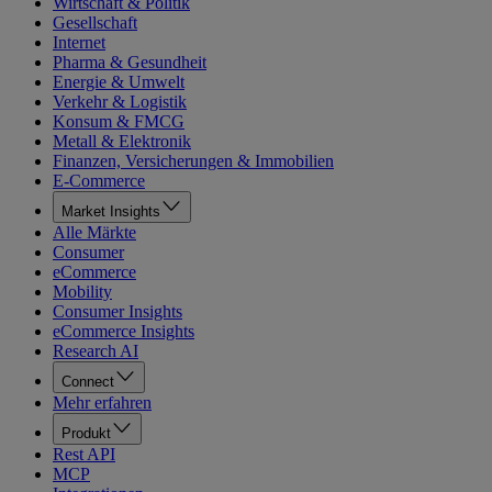
Wirtschaft & Politik
Gesellschaft
Internet
Pharma & Gesundheit
Energie & Umwelt
Verkehr & Logistik
Konsum & FMCG
Metall & Elektronik
Finanzen, Versicherungen & Immobilien
E-Commerce
Market Insights
Alle Märkte
Consumer
eCommerce
Mobility
Consumer Insights
eCommerce Insights
Research AI
Connect
Mehr erfahren
Produkt
Rest API
MCP