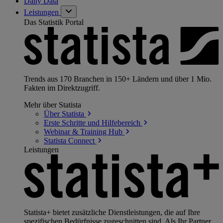
Daily Data
Leistungen
Das Statistik Portal
Trends aus 170 Branchen in 150+ Ländern und über 1 Mio.
Fakten im Direktzugriff.
Mehr über Statista
Über
Statista
Erste Schritte und
Hilfebereich
Webinar & Training
Hub
Statista
Connect
Leistungen
Statista+ bietet zusätzliche Dienstleistungen, die auf Ihre
spezifischen Bedürfnisse zugeschnitten sind. Als Ihr Partner