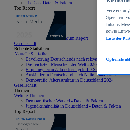
Wir und uns
TikTok - Daten & Fakten
Top Report
Verwendung g
Speichern vo
Inhalte, Mes
sowie Entwi
Zum Report
Liste der Par
Gesellschaft
Beliebte Statistiken
Aktuelle Statistiken
Bevölkerung Deutschlands nach relevanten Altersgrupp
Optionale ab
Die reichsten Menschen der Welt 2026
Empfänger von Arbeitslosengeld II / Sozialgeld / Bürge
Ausländer in Deutschland nach Nationalität 2025
Demografie: Altersstruktur in Deutschland 2024
Gesellschaft
Themen
Weitere Themen
Demografischer Wandel - Daten & Fakten
Jugendkriminalität in Deutschland - Daten & Fakten
Top Report