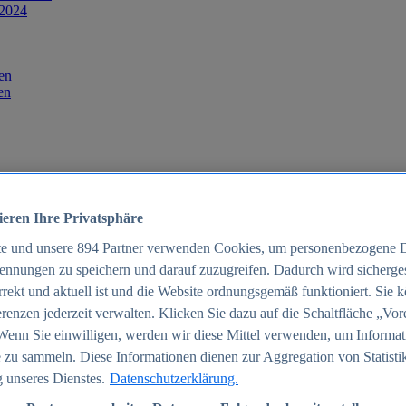
 2024
en
en
ieren Ihre Privatsphäre
te und unsere
894
Partner verwenden Cookies, um personenbezogene 
ennungen zu speichern und darauf zuzugreifen. Dadurch wird sichergest
orrekt und aktuell ist und die Website ordnungsgemäß funktioniert. Sie 
025
renzen jederzeit verwalten. Klicken Sie dazu auf die Schaltfläche „Vor
schland 2025
Wenn Sie einwilligen, werden wir diese Mittel verwenden, um Informat
 zu sammeln. Diese Informationen dienen zur Aggregation von Statisti
 unseres Dienstes.
Datenschutzerklärung.