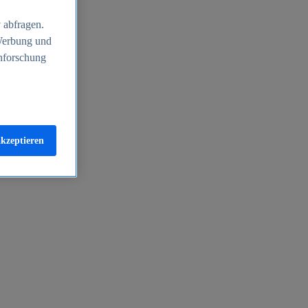
 abfragen.
 Werbung und
nforschung
akzeptieren