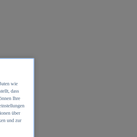
Daten wie
ellt, dass
können Ihre
einstellungen
ionen über
ken und zur