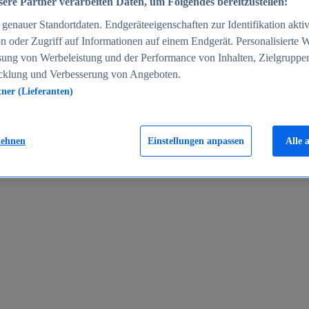
ere Partner verarbeiten Daten, um Folgendes bereitzustellen:
enauer Standortdaten. Endgeräteeigenschaften zur Identifikation aktiv
n oder Zugriff auf Informationen auf einem Endgerät. Personalisierte
sung von Werbeleistung und der Performance von Inhalten, Zielgruppe
cklung und Verbesserung von Angeboten.
tner (Lieferanten)
en 2024
lehnen
Einstellungen anpassen
Alle 
rgeld in Deutschland 2005-2025