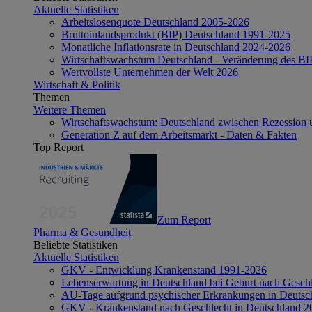
Aktuelle Statistiken
Arbeitslosenquote Deutschland 2005-2026
Bruttoinlandsprodukt (BIP) Deutschland 1991-2025
Monatliche Inflationsrate in Deutschland 2024-2026
Wirtschaftswachstum Deutschland - Veränderung des B
Wertvollste Unternehmen der Welt 2026
Wirtschaft & Politik
Themen
Weitere Themen
Wirtschaftswachstum: Deutschland zwischen Rezession 
Generation Z auf dem Arbeitsmarkt - Daten & Fakten
Top Report
Zum Report
Pharma & Gesundheit
Beliebte Statistiken
Aktuelle Statistiken
GKV - Entwicklung Krankenstand 1991-2026
Lebenserwartung in Deutschland bei Geburt nach Gesch
AU-Tage aufgrund psychischer Erkrankungen in Deutsc
GKV - Krankenstand nach Geschlecht in Deutschland 