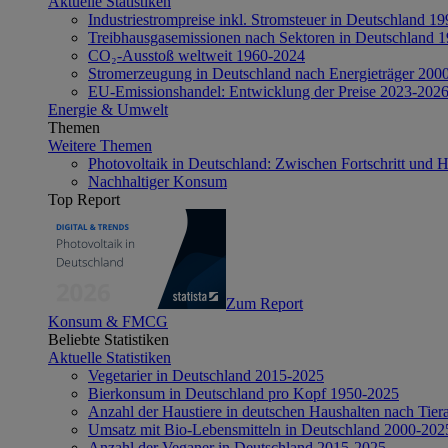
Aktuelle Statistiken
Industriestrompreise inkl. Stromsteuer in Deutschland 1
Treibhausgasemissionen nach Sektoren in Deutschland 
CO₂-Ausstoß weltweit 1960-2024
Stromerzeugung in Deutschland nach Energieträger 200
EU-Emissionshandel: Entwicklung der Preise 2023-202
Energie & Umwelt
Themen
Weitere Themen
Photovoltaik in Deutschland: Zwischen Fortschritt und 
Nachhaltiger Konsum
Top Report
Zum Report
Konsum & FMCG
Beliebte Statistiken
Aktuelle Statistiken
Vegetarier in Deutschland 2015-2025
Bierkonsum in Deutschland pro Kopf 1950-2025
Anzahl der Haustiere in deutschen Haushalten nach Tier
Umsatz mit Bio-Lebensmitteln in Deutschland 2000-202
Anzahl der Veganer in Deutschland 2015-2025