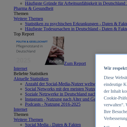
Häufigste Gründe für Arbeitsunfähigkeit in Deutschland
Pharma & Gesundheit
Themen
Weitere Themen
Statistiken zu psychischen Erkrankungen - Daten & Fakt
Häufigste Todesursachen in Deutschland - Daten & Fakt
Top Report
Zum Report
Wir respekt
Internet
Beliebte Statistiken
Diese Websi
Aktuelle Statistiken
Anzahl der Social-Media-Nutzer weltweit 2012-2025
eindeutige K
Social Networks mit den meisten Nutzern weltweit 2025
der Inhalt k
Soziale Netzwerke in Deutschland nach Generationen 2
Cookie-Präfe
Instagram - Nutzung nach Alter und Geschlecht in Deut
Podcasts - Nutzung 2016-2025
verwalten“. 
Internet
Ihre Besuche
Themen
Verbesserung
Weitere Themen
Social Media - Daten & Fakten