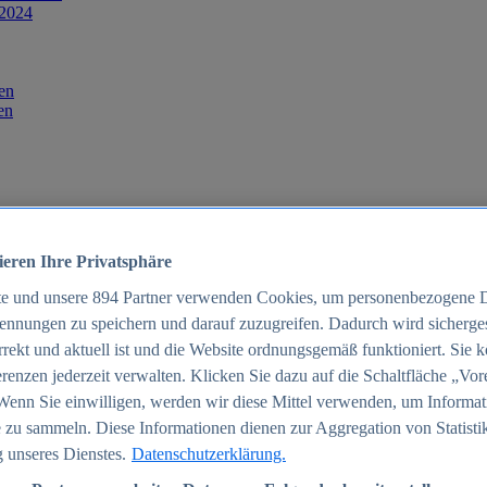
 2024
en
en
ieren Ihre Privatsphäre
te und unsere
894
Partner verwenden Cookies, um personenbezogene 
ennungen zu speichern und darauf zuzugreifen. Dadurch wird sichergest
orrekt und aktuell ist und die Website ordnungsgemäß funktioniert. Sie 
025
renzen jederzeit verwalten. Klicken Sie dazu auf die Schaltfläche „Vor
schland 2025
Wenn Sie einwilligen, werden wir diese Mittel verwenden, um Informat
 zu sammeln. Diese Informationen dienen zur Aggregation von Statisti
 unseres Dienstes.
Datenschutzerklärung.