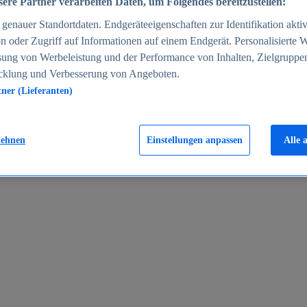
ere Partner verarbeiten Daten, um Folgendes bereitzustellen:
enauer Standortdaten. Endgeräteeigenschaften zur Identifikation aktiv
n oder Zugriff auf Informationen auf einem Endgerät. Personalisierte
sung von Werbeleistung und der Performance von Inhalten, Zielgruppe
cklung und Verbesserung von Angeboten.
tner (Lieferanten)
en 2024
lehnen
Einstellungen anpassen
Alle 
rgeld in Deutschland 2005-2025