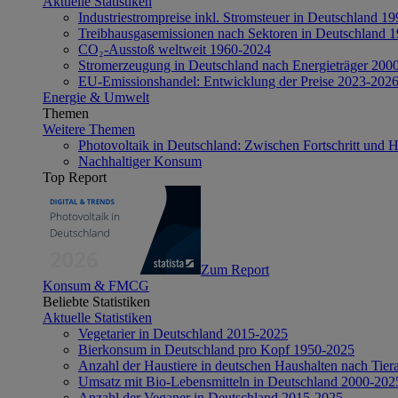
Aktuelle Statistiken
Industriestrompreise inkl. Stromsteuer in Deutschland 1
Treibhausgasemissionen nach Sektoren in Deutschland 
CO₂-Ausstoß weltweit 1960-2024
Stromerzeugung in Deutschland nach Energieträger 200
EU-Emissionshandel: Entwicklung der Preise 2023-202
Energie & Umwelt
Themen
Weitere Themen
Photovoltaik in Deutschland: Zwischen Fortschritt und 
Nachhaltiger Konsum
Top Report
Zum Report
Konsum & FMCG
Beliebte Statistiken
Aktuelle Statistiken
Vegetarier in Deutschland 2015-2025
Bierkonsum in Deutschland pro Kopf 1950-2025
Anzahl der Haustiere in deutschen Haushalten nach Tier
Umsatz mit Bio-Lebensmitteln in Deutschland 2000-202
Anzahl der Veganer in Deutschland 2015-2025