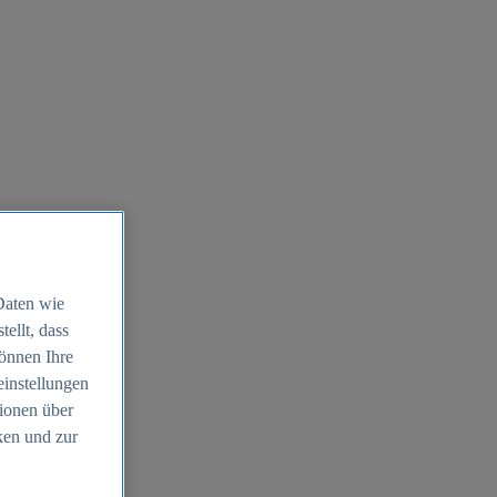
Daten wie
ellt, dass
können Ihre
einstellungen
ionen über
ken und zur