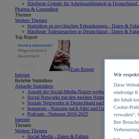
Häufigste Gründe für Arbeitsunfähigkeit in Deutschland
Pharma & Gesundheit
Themen
Weitere Themen
Statistiken zu psychischen Erkrankungen - Daten & Fakt
Häufigste Todesursachen in Deutschland - Daten & Fakt
Top Report
Zum Report
Wir respekt
Internet
Beliebte Statistiken
Diese Websi
Aktuelle Statistiken
Anzahl der Social-Media-Nutzer weltweit 2012-2025
eindeutige K
Social Networks mit den meisten Nutzern weltweit 2025
der Inhalt k
Soziale Netzwerke in Deutschland nach Generationen 2
Cookie-Präfe
Instagram - Nutzung nach Alter und Geschlecht in Deut
Podcasts - Nutzung 2016-2025
verwalten“. 
Internet
Ihre Besuche
Themen
Verbesserung
Weitere Themen
Social Media - Daten & Fakten