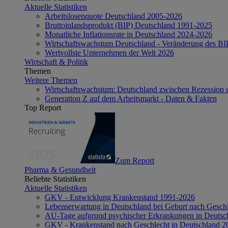
Aktuelle Statistiken
Arbeitslosenquote Deutschland 2005-2026
Bruttoinlandsprodukt (BIP) Deutschland 1991-2025
Monatliche Inflationsrate in Deutschland 2024-2026
Wirtschaftswachstum Deutschland - Veränderung des B
Wertvollste Unternehmen der Welt 2026
Wirtschaft & Politik
Themen
Weitere Themen
Wirtschaftswachstum: Deutschland zwischen Rezession 
Generation Z auf dem Arbeitsmarkt - Daten & Fakten
Top Report
Zum Report
Pharma & Gesundheit
Beliebte Statistiken
Aktuelle Statistiken
GKV - Entwicklung Krankenstand 1991-2026
Lebenserwartung in Deutschland bei Geburt nach Gesch
AU-Tage aufgrund psychischer Erkrankungen in Deutsc
GKV - Krankenstand nach Geschlecht in Deutschland 