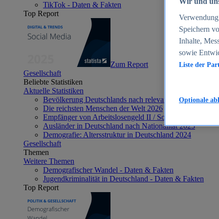
Wir und uns
TikTok - Daten & Fakten
Top Report
Verwendung g
Speichern vo
Inhalte, Mes
sowie Entwi
Zum Report
Liste der Par
Gesellschaft
Beliebte Statistiken
Aktuelle Statistiken
Bevölkerung Deutschlands nach relevanten Altersgrupp
Optionale ab
Die reichsten Menschen der Welt 2026
Empfänger von Arbeitslosengeld II / Sozialgeld / Bürge
Ausländer in Deutschland nach Nationalität 2025
Demografie: Altersstruktur in Deutschland 2024
Gesellschaft
Themen
Weitere Themen
Demografischer Wandel - Daten & Fakten
Jugendkriminalität in Deutschland - Daten & Fakten
Top Report