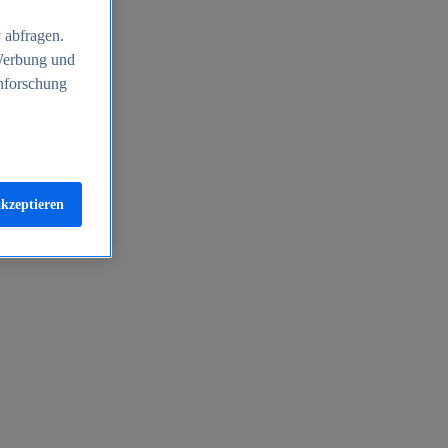
 abfragen.
 Werbung und
nforschung
akzeptieren