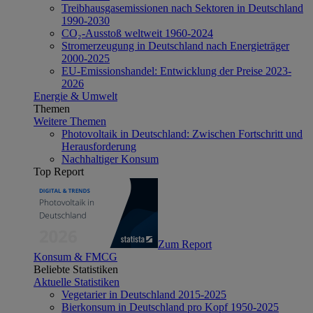
Treibhausgasemissionen nach Sektoren in Deutschland
1990-2030
CO₂-Ausstoß weltweit 1960-2024
Stromerzeugung in Deutschland nach Energieträger
2000-2025
EU-Emissionshandel: Entwicklung der Preise 2023-
2026
Energie & Umwelt
Themen
Weitere Themen
Photovoltaik in Deutschland: Zwischen Fortschritt und
Herausforderung
Nachhaltiger Konsum
Top Report
Zum Report
Konsum & FMCG
Beliebte Statistiken
Aktuelle Statistiken
Vegetarier in Deutschland 2015-2025
Bierkonsum in Deutschland pro Kopf 1950-2025