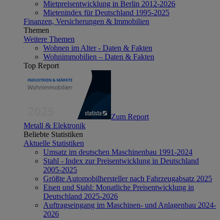
Mietpreisentwicklung in Berlin 2012-2026
Mietenindex für Deutschland 1995-2025
Finanzen, Versicherungen & Immobilien
Themen
Weitere Themen
Wohnen im Alter - Daten & Fakten
Wohnimmobilien – Daten & Fakten
Top Report
Zum Report
Metall & Elektronik
Beliebte Statistiken
Aktuelle Statistiken
Umsatz im deutschen Maschinenbau 1991-2024
Stahl - Index zur Preisentwicklung in Deutschland
2005-2025
Größte Automobilhersteller nach Fahrzeugabsatz 2025
Eisen und Stahl: Monatliche Preisentwicklung in
Deutschland 2025-2026
Auftragseingang im Maschinen- und Anlagenbau 2024-
2026