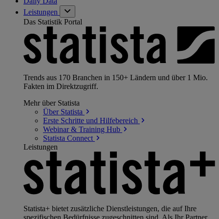
Daily Data
Leistungen
Das Statistik Portal
Trends aus 170 Branchen in 150+ Ländern und über 1 Mio.
Fakten im Direktzugriff.
Mehr über Statista
Über
Statista
Erste Schritte und
Hilfebereich
Webinar & Training
Hub
Statista
Connect
Leistungen
Statista+ bietet zusätzliche Dienstleistungen, die auf Ihre
spezifischen Bedürfnisse zugeschnitten sind. Als Ihr Partner