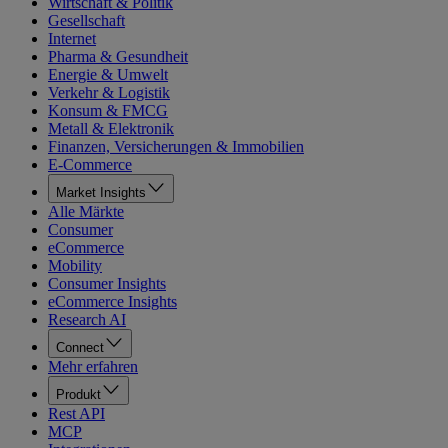
Wirtschaft & Politik
Gesellschaft
Internet
Pharma & Gesundheit
Energie & Umwelt
Verkehr & Logistik
Konsum & FMCG
Metall & Elektronik
Finanzen, Versicherungen & Immobilien
E-Commerce
Market Insights
Alle Märkte
Consumer
eCommerce
Mobility
Consumer Insights
eCommerce Insights
Research AI
Connect
Mehr erfahren
Produkt
Rest API
MCP