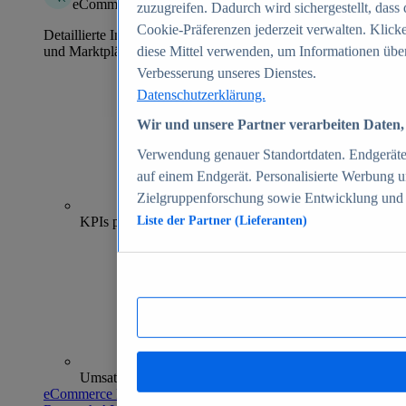
eCommerce Insights
zuzugreifen. Dadurch wird sichergestellt, dass 
Cookie-Präferenzen jederzeit verwalten. Klick
Detaillierte Informationen zu mehr als 39.000 Online-Shops
und Marktplätzen
diese Mittel verwenden, um Informationen über
Verbesserung unseres Dienstes.
Datenschutzerklärung.
Wir und unsere Partner verarbeiten Daten, 
Verwendung genauer Standortdaten. Endgeräteei
auf einem Endgerät. Personalisierte Werbung 
Zielgruppenforschung sowie Entwicklung und
70+
KPIs pro Shop
Liste der Partner (Lieferanten)
Umsatzanalysen und -prognosen
eCommerce Insights entdecken