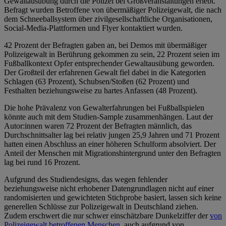
Gewaltausübung durch die Polizei bei Großveranstaltungen erlebt.
Befragt wurden Betroffene von übermäßiger Polizeigewalt, die nach
dem Schneeballsystem über zivilgesellschaftliche Organisationen,
Social-Media-Plattformen und Flyer kontaktiert wurden.
42 Prozent der Befragten gaben an, bei Demos mit übermäßiger
Polizeigewalt in Berührung gekommen zu sein, 22 Prozent seien im
Fußballkontext Opfer entsprechender Gewaltausübung geworden.
Der Großteil der erfahrenen Gewalt fiel dabei in die Kategorien
Schlagen (63 Prozent), Schubsen/Stoßen (62 Prozent) und
Festhalten beziehungsweise zu hartes Anfassen (48 Prozent).
Die hohe Prävalenz von Gewalterfahrungen bei Fußballspielen
könnte auch mit dem Studien-Sample zusammenhängen. Laut der
Autor:innen waren 72 Prozent der Befragten männlich, das
Durchschnittsalter lag bei relativ jungen 25,9 Jahren und 71 Prozent
hatten einen Abschluss an einer höheren Schulform absolviert. Der
Anteil der Menschen mit Migrationshintergrund unter den Befragten
lag bei rund 16 Prozent.
Aufgrund des Studiendesigns, das wegen fehlender
beziehungsweise nicht erhobener Datengrundlagen nicht auf einer
randomisierten und gewichteten Stichprobe basiert, lassen sich keine
generellen Schlüsse zur Polizeigewalt in Deutschland ziehen.
Zudem erschwert die nur schwer einschätzbare Dunkelziffer der
von
Polizeigewalt betroffenen Menschen
, auch aufgrund von