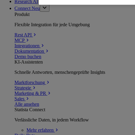
Research AI
Connect
Neu
Produkt
Flexible Integration für jede Umgebung
Rest API
MCP
Integrationen
Dokumentation
Demo buchen
KI-Assistenten
Schnelle Antworten, menschengeprüfte Insights
Marktforschung
Strategie
Marketing & PR
Sales
Alle ansehen
Statista Connect
Verlässliche Daten, in jedem Workflow
Mehr
erfahren