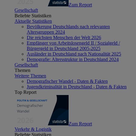
Zum Report
Gesellschaft
Beliebte Statistiken
Aktuelle Statistiken
Bevölkerung Deutschlands nach relevanten
Altersgruppen 2024
Die reichsten Menschen der Welt 2026
Empfänger von Arbeitslosengeld II / Sozialgeld /
Bürgergeld in Deutschland 2005-2025
Ausländer in Deutschland nach Nationalität 2025
Demografie: Altersstruktur in Deutschland 2024
Gesellschaft
Themen
Weitere Themen
Demografischer Wandel - Daten & Fakten
Jugendkriminalität in Deutschland - Daten & Fakten
Top Report
Zum Report
Verkehr & Logistik
Beliebte Statistiken