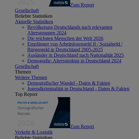
Zum Report
Gesellschaft
Beliebte Statistiken
Aktuelle Statistiken
Bevölkerung Deutschlands nach relevanten
Altersgruppen 2024
Die reichsten Menschen der Welt 2026
Empfänger von Arbeitslosengeld II / Sozialgeld /
Bürgergeld in Deutschland 2005-2025
Ausländer in Deutschland nach Nationalität 2025
Demografie: Altersstruktur in Deutschland 2024
Gesellschaft
Themen
Weitere Themen
Demografischer Wandel - Daten & Fakten
Jugendkriminalität in Deutschland - Daten & Fakten
Top Report
Zum Report
Verkehr & Logistik
Beliebte Statistiken