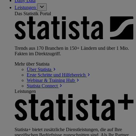
Daily Data
Leistungen
Das Statistik Portal
Trends aus 170 Branchen in 150+ Ländern und über 1 Mio.
Fakten im Direktzugriff.
Mehr über Statista
Über
Statista
Erste Schritte und
Hilfebereich
Webinar & Training
Hub
Statista
Connect
Leistungen
Statista+ bietet zusätzliche Dienstleistungen, die auf Ihre
spezifischen Bedürfnisse zugeschnitten sind. Als Ihr Partner