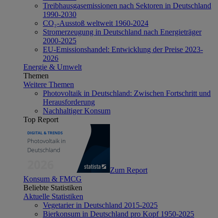
Treibhausgasemissionen nach Sektoren in Deutschland
1990-2030
CO₂-Ausstoß weltweit 1960-2024
Stromerzeugung in Deutschland nach Energieträger
2000-2025
EU-Emissionshandel: Entwicklung der Preise 2023-
2026
Energie & Umwelt
Themen
Weitere Themen
Photovoltaik in Deutschland: Zwischen Fortschritt und
Herausforderung
Nachhaltiger Konsum
Top Report
Zum Report
Konsum & FMCG
Beliebte Statistiken
Aktuelle Statistiken
Vegetarier in Deutschland 2015-2025
Bierkonsum in Deutschland pro Kopf 1950-2025