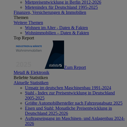
Mietpreisentwicklung in Berlin 2012-2026
Mietenindex für Deutschland 1995-2025
Finanzen, Versicherungen & Immobilien
Themen
Weitere Themen
Wohnen im Alter - Daten & Fakten
Wohnimmobilien – Daten & Fakten
Top Report
Zum Report
Metall & Elektronik
Beliebte Statistiken
Aktuelle Statistiken
Umsatz im deutschen Maschinenbau 1991-2024
Stahl - Index zur Preisentwicklung in Deutschland
2005-2025
Größte Automobilhersteller nach Fahrzeugabsatz 2025
Eisen und Stahl: Monatliche Preisentwicklung in
Deutschland 2025-2026
Auftragseingang im Maschinen- und Anlagenbau 2024-
2026