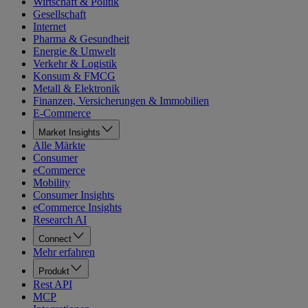
Wirtschaft & Politik
Gesellschaft
Internet
Pharma & Gesundheit
Energie & Umwelt
Verkehr & Logistik
Konsum & FMCG
Metall & Elektronik
Finanzen, Versicherungen & Immobilien
E-Commerce
Market Insights
Alle Märkte
Consumer
eCommerce
Mobility
Consumer Insights
eCommerce Insights
Research AI
Connect
Mehr erfahren
Produkt
Rest API
MCP