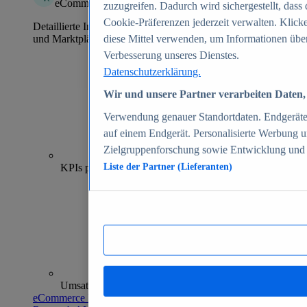
eCommerce Insights
zuzugreifen. Dadurch wird sichergestellt, dass 
Cookie-Präferenzen jederzeit verwalten. Klick
Detaillierte Informationen zu mehr als 39.000 Online-Shops
und Marktplätzen
diese Mittel verwenden, um Informationen über
Verbesserung unseres Dienstes.
Datenschutzerklärung.
Wir und unsere Partner verarbeiten Daten, 
Verwendung genauer Standortdaten. Endgeräteei
auf einem Endgerät. Personalisierte Werbung 
Zielgruppenforschung sowie Entwicklung und
70+
KPIs pro Shop
Liste der Partner (Lieferanten)
Umsatzanalysen und -prognosen
eCommerce Insights entdecken