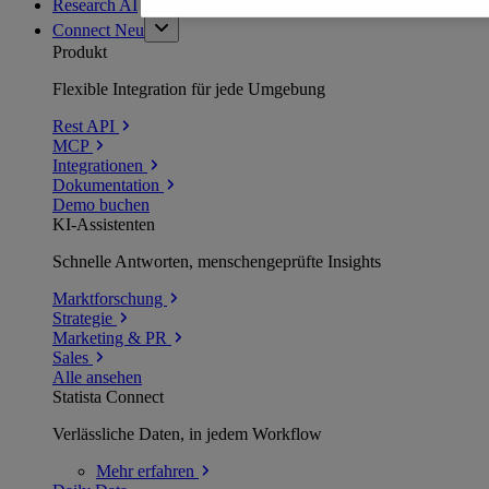
Research AI
Connect
Neu
Produkt
Flexible Integration für jede Umgebung
Rest API
MCP
Integrationen
Dokumentation
Demo buchen
KI-Assistenten
Schnelle Antworten, menschengeprüfte Insights
Marktforschung
Strategie
Marketing & PR
Sales
Alle ansehen
Statista Connect
Verlässliche Daten, in jedem Workflow
Mehr
erfahren