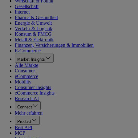
Wirtschaft & Politik
Gesellschaft
Internet
Pharma & Gesundheit
Energie & Umwelt
Verkehr & Logistik
Konsum & FMCG
Metall & Elektronik
Finanzen, Versicherungen & Immobilien
E-Commerce
Market Insights
Alle Märkte
Consumer
eCommerce
Mobility
Consumer Insights
eCommerce Insights
Research AI
Connect
Mehr erfahren
Produkt
Rest API
MCP