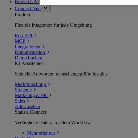
Research AI
Connect
Neu
Produkt
Flexible Integration für jede Umgebung
Rest API
MCP
Integrationen
Dokumentation
Demo buchen
KI-Assistenten
Schnelle Antworten, menschengeprüfte Insights
Marktforschung
Strategie
Marketing & PR
Sales
Alle ansehen
Statista Connect
Verlässliche Daten, in jedem Workflow
Mehr
erfahren