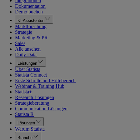
Integrationen
Dokumentation
Demo buchen
KI-Assistenten
Marktforschung
Strategie
Marketing & PR
Sales
Alle ansehen
Daily Data
Leistungen
Über Statista
Statista Connect
Erste Schritte und Hilfebereich
Webinar & Training Hub
Statista+
Research Lösungen
Strategieberatung
Communication Lösungen
Statista R
Lösungen
Warum Statista
Branche