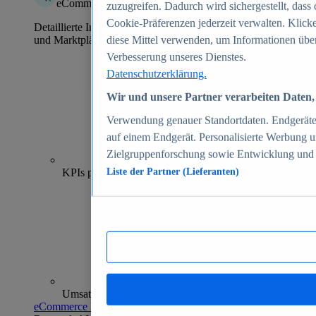
eCommerce Insights
zuzugreifen. Dadurch wird sichergestellt, dass 
Cookie-Präferenzen jederzeit verwalten. Klick
Detaillierte Informationen zu mehr als 39.000 Online-Shops
und Marktplätzen
diese Mittel verwenden, um Informationen über
Verbesserung unseres Dienstes.
Datenschutzerklärung.
Wir und unsere Partner verarbeiten Daten, 
Verwendung genauer Standortdaten. Endgeräteei
auf einem Endgerät. Personalisierte Werbung 
Zielgruppenforschung sowie Entwicklung und
70+
KPIs pro Shop
Liste der Partner (Lieferanten)
Umsatzanalysen und -prognosen
eCommerce Insights entdecken