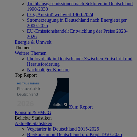
Treibhausgasemissionen nach Sektoren in Deutschland
1990-2030
CO₂-Ausstoß weltweit 1960-2024
Stromerzeugung in Deutschland nach Energieträger
2000-2025
EU-Emissionshandel: Entwicklung der Preise 2023-
2026
Energie & Umwelt
Themen
Weitere Themen
Photovoltaik in Deutschland: Zwischen Fortschritt und
Herausforderung
Nachhaltiger Konsum
Top Report
Zum Report
Konsum & FMCG
Beliebte Statistiken
Aktuelle Statistiken
Vegetarier in Deutschland 2015-2025
Bierkonsum in Deutschland pro Kopf 1950-2025