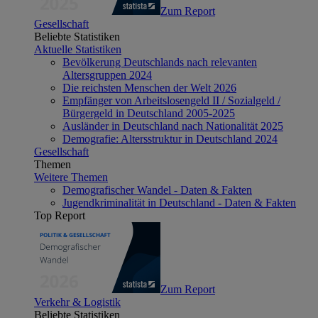
Zum Report
Gesellschaft
Beliebte Statistiken
Aktuelle Statistiken
Bevölkerung Deutschlands nach relevanten
Altersgruppen 2024
Die reichsten Menschen der Welt 2026
Empfänger von Arbeitslosengeld II / Sozialgeld /
Bürgergeld in Deutschland 2005-2025
Ausländer in Deutschland nach Nationalität 2025
Demografie: Altersstruktur in Deutschland 2024
Gesellschaft
Themen
Weitere Themen
Demografischer Wandel - Daten & Fakten
Jugendkriminalität in Deutschland - Daten & Fakten
Top Report
Zum Report
Verkehr & Logistik
Beliebte Statistiken