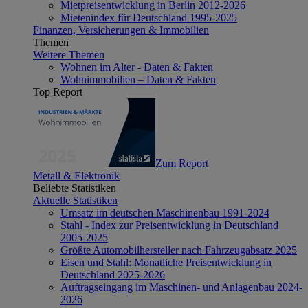
Mietpreisentwicklung in Berlin 2012-2026
Mietenindex für Deutschland 1995-2025
Finanzen, Versicherungen & Immobilien
Themen
Weitere Themen
Wohnen im Alter - Daten & Fakten
Wohnimmobilien – Daten & Fakten
Top Report
Zum Report
Metall & Elektronik
Beliebte Statistiken
Aktuelle Statistiken
Umsatz im deutschen Maschinenbau 1991-2024
Stahl - Index zur Preisentwicklung in Deutschland
2005-2025
Größte Automobilhersteller nach Fahrzeugabsatz 2025
Eisen und Stahl: Monatliche Preisentwicklung in
Deutschland 2025-2026
Auftragseingang im Maschinen- und Anlagenbau 2024-
2026