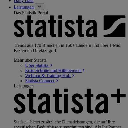
Daily Data
Leistungen
Das Statistik Portal
Trends aus 170 Branchen in 150+ Ländern und über 1 Mio.
Fakten im Direktzugriff.
Mehr über Statista
Über
Statista
Erste Schritte und
Hilfebereich
Webinar & Training
Hub
Statista
Connect
Leistungen
Statista+ bietet zusätzliche Dienstleistungen, die auf Ihre
spezifischen Bedürfnisse zugeschnitten sind. Als Ihr Partner