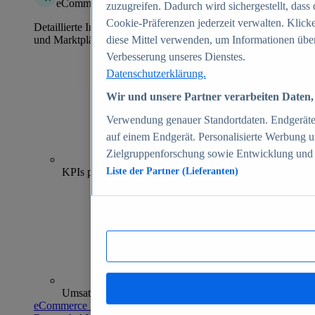
eCommerce Insights
zuzugreifen. Dadurch wird sichergestellt, dass 
Cookie-Präferenzen jederzeit verwalten. Klick
Detaillierte Informationen zu mehr als 39.000 Online-Shops
und Marktplätzen
diese Mittel verwenden, um Informationen über
Verbesserung unseres Dienstes.
Datenschutzerklärung.
Wir und unsere Partner verarbeiten Daten, 
Verwendung genauer Standortdaten. Endgeräteei
auf einem Endgerät. Personalisierte Werbung 
Zielgruppenforschung sowie Entwicklung und
70+
KPIs pro Shop
Liste der Partner (Lieferanten)
Umsatzanalysen und -prognosen
eCommerce Insights entdecken