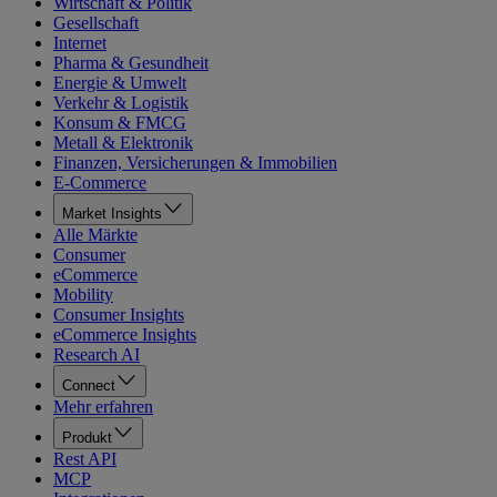
Wirtschaft & Politik
Gesellschaft
Internet
Pharma & Gesundheit
Energie & Umwelt
Verkehr & Logistik
Konsum & FMCG
Metall & Elektronik
Finanzen, Versicherungen & Immobilien
E-Commerce
Market Insights
Alle Märkte
Consumer
eCommerce
Mobility
Consumer Insights
eCommerce Insights
Research AI
Connect
Mehr erfahren
Produkt
Rest API
MCP