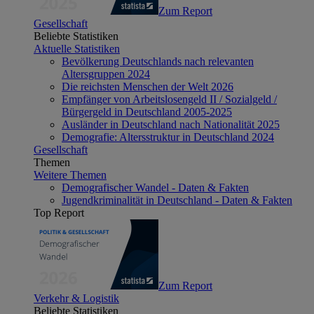
Zum Report
Gesellschaft
Beliebte Statistiken
Aktuelle Statistiken
Bevölkerung Deutschlands nach relevanten
Altersgruppen 2024
Die reichsten Menschen der Welt 2026
Empfänger von Arbeitslosengeld II / Sozialgeld /
Bürgergeld in Deutschland 2005-2025
Ausländer in Deutschland nach Nationalität 2025
Demografie: Altersstruktur in Deutschland 2024
Gesellschaft
Themen
Weitere Themen
Demografischer Wandel - Daten & Fakten
Jugendkriminalität in Deutschland - Daten & Fakten
Top Report
Zum Report
Verkehr & Logistik
Beliebte Statistiken