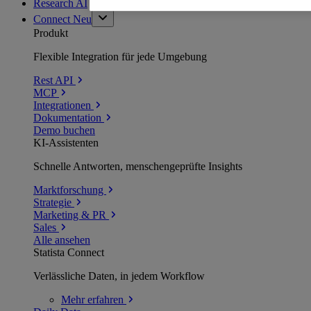
Research AI
Connect
Neu
Produkt
Flexible Integration für jede Umgebung
Rest API
MCP
Integrationen
Dokumentation
Demo buchen
KI-Assistenten
Schnelle Antworten, menschengeprüfte Insights
Marktforschung
Strategie
Marketing & PR
Sales
Alle ansehen
Statista Connect
Verlässliche Daten, in jedem Workflow
Mehr
erfahren