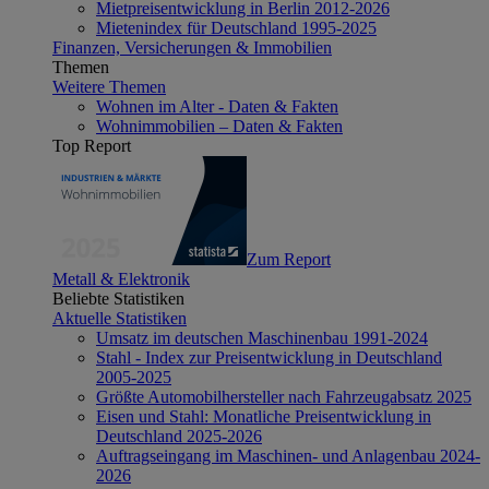
Mietpreisentwicklung in Berlin 2012-2026
Mietenindex für Deutschland 1995-2025
Finanzen, Versicherungen & Immobilien
Themen
Weitere Themen
Wohnen im Alter - Daten & Fakten
Wohnimmobilien – Daten & Fakten
Top Report
Zum Report
Metall & Elektronik
Beliebte Statistiken
Aktuelle Statistiken
Umsatz im deutschen Maschinenbau 1991-2024
Stahl - Index zur Preisentwicklung in Deutschland
2005-2025
Größte Automobilhersteller nach Fahrzeugabsatz 2025
Eisen und Stahl: Monatliche Preisentwicklung in
Deutschland 2025-2026
Auftragseingang im Maschinen- und Anlagenbau 2024-
2026