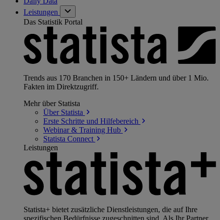
Daily Data
Leistungen
Das Statistik Portal
Trends aus 170 Branchen in 150+ Ländern und über 1 Mio.
Fakten im Direktzugriff.
Mehr über Statista
Über
Statista
Erste Schritte und
Hilfebereich
Webinar & Training
Hub
Statista
Connect
Leistungen
Statista+ bietet zusätzliche Dienstleistungen, die auf Ihre
spezifischen Bedürfnisse zugeschnitten sind. Als Ihr Partner