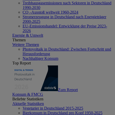
Treibhausgasemissionen nach Sektoren in Deutschland
1990-2030
CO₂-Ausstoß weltweit 1960-2024
Stromerzeugung in Deutschland nach Energieträger
2000-2025
EU-Emissionshandel: Entwicklung der Preise 2023-
2026
Energie & Umwelt
Themen
Weitere Themen
Photovoltaik in Deutschland: Zwischen Fortschritt und
Herausforderung
Nachhaltiger Konsum
Top Report
Zum Report
Konsum & FMCG
Beliebte Statistiken
Aktuelle Statistiken
Vegetarier in Deutschland 2015-2025
Bierkonsum in Deutschland pro Kopf 1950-2025