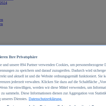
 2024
en
en
ieren Ihre Privatsphäre
te und unsere
894
Partner verwenden Cookies, um personenbezogene 
ennungen zu speichern und darauf zuzugreifen. Dadurch wird sichergest
orrekt und aktuell ist und die Website ordnungsgemäß funktioniert. Sie 
025
renzen jederzeit verwalten. Klicken Sie dazu auf die Schaltfläche „Vor
schland 2025
Wenn Sie einwilligen, werden wir diese Mittel verwenden, um Informat
 zu sammeln. Diese Informationen dienen zur Aggregation von Statisti
 unseres Dienstes.
Datenschutzerklärung.