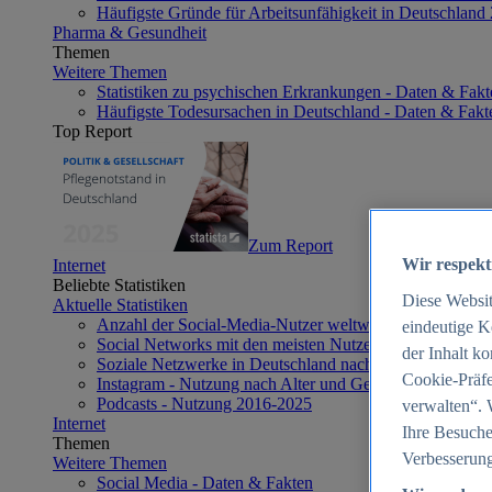
Häufigste Gründe für Arbeitsunfähigkeit in Deutschland
Pharma & Gesundheit
Themen
Weitere Themen
Statistiken zu psychischen Erkrankungen - Daten & Fakt
Häufigste Todesursachen in Deutschland - Daten & Fakt
Top Report
Zum Report
Wir respekt
Internet
Beliebte Statistiken
Diese Websi
Aktuelle Statistiken
Anzahl der Social-Media-Nutzer weltweit 2012-2025
eindeutige K
Social Networks mit den meisten Nutzern weltweit 2025
der Inhalt k
Soziale Netzwerke in Deutschland nach Generationen 2
Cookie-Präfe
Instagram - Nutzung nach Alter und Geschlecht in Deut
Podcasts - Nutzung 2016-2025
verwalten“. 
Internet
Ihre Besuche
Themen
Verbesserung
Weitere Themen
Social Media - Daten & Fakten