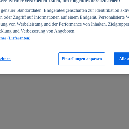
ere Partner verarbeiten Daten, um Folgendes bereitzustellen:
enauer Standortdaten. Endgeräteeigenschaften zur Identifikation aktiv
n oder Zugriff auf Informationen auf einem Endgerät. Personalisierte
sung von Werbeleistung und der Performance von Inhalten, Zielgruppe
cklung und Verbesserung von Angeboten.
tner (Lieferanten)
en 2024
lehnen
Einstellungen anpassen
Alle 
rgeld in Deutschland 2005-2025