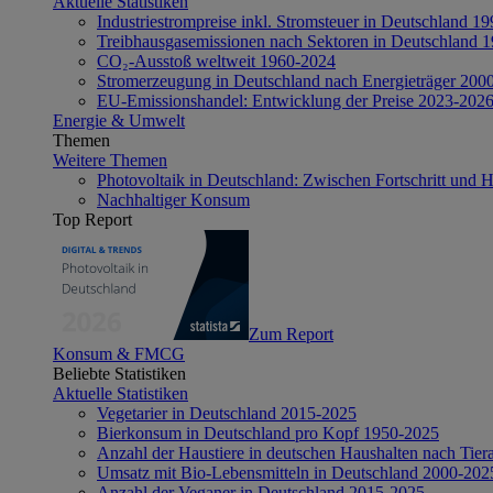
Aktuelle Statistiken
Industriestrompreise inkl. Stromsteuer in Deutschland 1
Treibhausgasemissionen nach Sektoren in Deutschland 
CO₂-Ausstoß weltweit 1960-2024
Stromerzeugung in Deutschland nach Energieträger 200
EU-Emissionshandel: Entwicklung der Preise 2023-202
Energie & Umwelt
Themen
Weitere Themen
Photovoltaik in Deutschland: Zwischen Fortschritt und 
Nachhaltiger Konsum
Top Report
Zum Report
Konsum & FMCG
Beliebte Statistiken
Aktuelle Statistiken
Vegetarier in Deutschland 2015-2025
Bierkonsum in Deutschland pro Kopf 1950-2025
Anzahl der Haustiere in deutschen Haushalten nach Tier
Umsatz mit Bio-Lebensmitteln in Deutschland 2000-202
Anzahl der Veganer in Deutschland 2015-2025