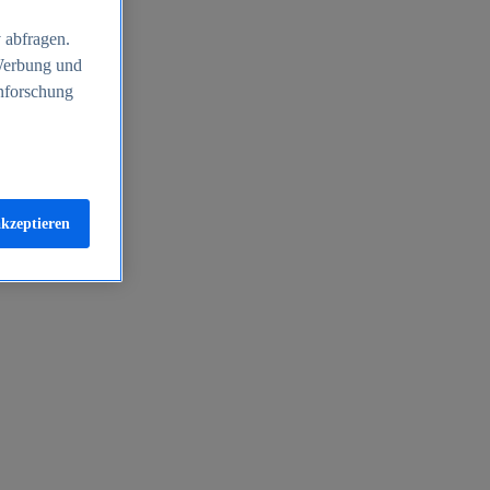
 abfragen.
 Werbung und
nforschung
akzeptieren