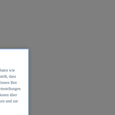
Daten wie
ellt, dass
können Ihre
einstellungen
ionen über
ken und zur