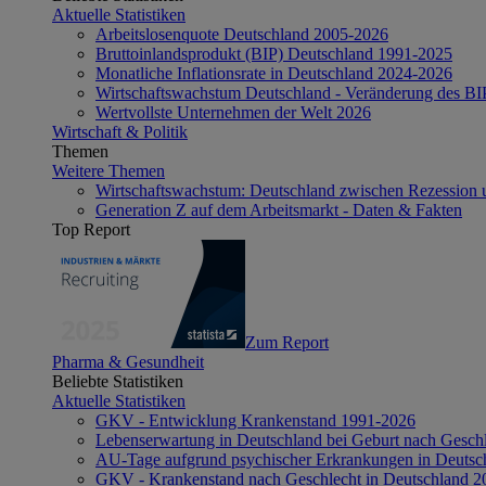
Aktuelle Statistiken
Arbeitslosenquote Deutschland 2005-2026
Bruttoinlandsprodukt (BIP) Deutschland 1991-2025
Monatliche Inflationsrate in Deutschland 2024-2026
Wirtschaftswachstum Deutschland - Veränderung des B
Wertvollste Unternehmen der Welt 2026
Wirtschaft & Politik
Themen
Weitere Themen
Wirtschaftswachstum: Deutschland zwischen Rezession 
Generation Z auf dem Arbeitsmarkt - Daten & Fakten
Top Report
Zum Report
Pharma & Gesundheit
Beliebte Statistiken
Aktuelle Statistiken
GKV - Entwicklung Krankenstand 1991-2026
Lebenserwartung in Deutschland bei Geburt nach Gesch
AU-Tage aufgrund psychischer Erkrankungen in Deutsc
GKV - Krankenstand nach Geschlecht in Deutschland 