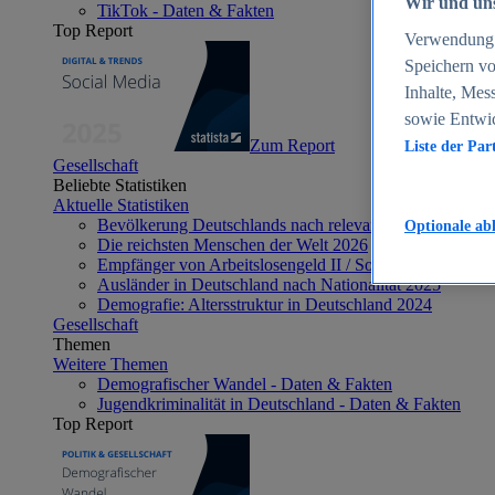
Wir und uns
TikTok - Daten & Fakten
Top Report
Verwendung g
Speichern vo
Inhalte, Mes
sowie Entwi
Zum Report
Liste der Par
Gesellschaft
Beliebte Statistiken
Aktuelle Statistiken
Bevölkerung Deutschlands nach relevanten Altersgrupp
Optionale ab
Die reichsten Menschen der Welt 2026
Empfänger von Arbeitslosengeld II / Sozialgeld / Bürge
Ausländer in Deutschland nach Nationalität 2025
Demografie: Altersstruktur in Deutschland 2024
Gesellschaft
Themen
Weitere Themen
Demografischer Wandel - Daten & Fakten
Jugendkriminalität in Deutschland - Daten & Fakten
Top Report