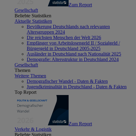
Zum Report
Gesellschaft
Beliebte Statistiken
Aktuelle Statistiken
Bevölkerung Deutschlands nach relevanten
Altersgruppen 2024
Die reichsten Menschen der Welt 2026
Empfänger von Arbeitslosengeld II / Sozialgeld /
Bürgergeld in Deutschland 2005-2025
Ausländer in Deutschland nach Nationalität 2025
Demografie: Altersstruktur in Deutschland 2024
Gesellschaft
Themen
Weitere Themen
Demografischer Wandel - Daten & Fakten
Jugendkriminalität in Deutschland - Daten & Fakten
Top Report
Zum Report
Verkehr & Logistik
Beliebte Statistiken