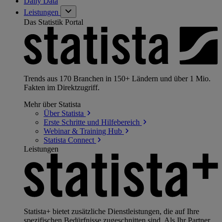
Daily Data
Leistungen
Das Statistik Portal
Trends aus 170 Branchen in 150+ Ländern und über 1 Mio.
Fakten im Direktzugriff.
Mehr über Statista
Über
Statista
Erste Schritte und
Hilfebereich
Webinar & Training
Hub
Statista
Connect
Leistungen
Statista+ bietet zusätzliche Dienstleistungen, die auf Ihre
spezifischen Bedürfnisse zugeschnitten sind. Als Ihr Partner