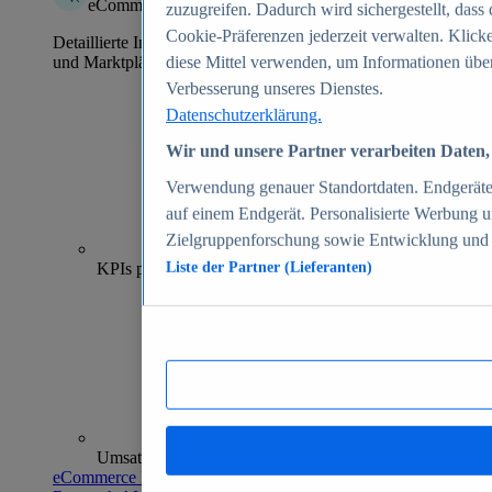
eCommerce Insights
zuzugreifen. Dadurch wird sichergestellt, dass 
Cookie-Präferenzen jederzeit verwalten. Klick
Detaillierte Informationen zu mehr als 39.000 Online-Shops
und Marktplätzen
diese Mittel verwenden, um Informationen über
Verbesserung unseres Dienstes.
Datenschutzerklärung.
Wir und unsere Partner verarbeiten Daten, 
Verwendung genauer Standortdaten. Endgeräteei
auf einem Endgerät. Personalisierte Werbung 
Zielgruppenforschung sowie Entwicklung und
70+
KPIs pro Shop
Liste der Partner (Lieferanten)
Umsatzanalysen und -prognosen
eCommerce Insights entdecken