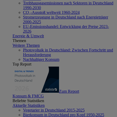
Treibhausgasemissionen nach Sektoren in Deutschland
1990-2030
CO₂-Ausstoß weltweit 1960-2024
Stromerzeugung in Deutschland nach Energieträger
2000-2025
EU-Emissionshandel: Entwicklung der Preise 2023-
2026
Energie & Umwelt
Themen
Weitere Themen
Photovoltaik in Deutschland: Zwischen Fortschritt und
Herausforderung
Nachhaltiger Konsum
Top Report
Zum Report
Konsum & FMCG
Beliebte Statistiken
Aktuelle Statistiken
Vegetarier in Deutschland 2015-2025
Bierkonsum in Deutschland pro Kopf 1950-2025