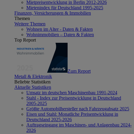
Mietpreisentwicklung in Berlin 2012-2026
Mietenindex für Deutschland 1995-2025
Finanzen, Versicherungen & Immobilien
Themen
Weitere Themen
Wohnen im Alter - Daten & Fakten
Wohnimmobilien – Daten & Fakten
Top Report
Zum Report
Metall & Elektronik
Beliebte Statistiken
Aktuelle Statistiken
Umsatz im deutschen Maschinenbau 1991-2024
Stahl - Index zur Preisentwicklung in Deutschland
2005-2025
Größte Automobilhersteller nach Fahrzeugabsatz 2025
Eisen und Stahl: Monatliche Preisentwicklung in
Deutschland 2025-2026
Auftragseingang im Maschinen- und Anlagenbau 2024-
2026