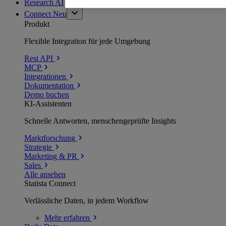
Research AI
Connect
Neu
Produkt
Flexible Integration für jede Umgebung
Rest API
MCP
Integrationen
Dokumentation
Demo buchen
KI-Assistenten
Schnelle Antworten, menschengeprüfte Insights
Marktforschung
Strategie
Marketing & PR
Sales
Alle ansehen
Statista Connect
Verlässliche Daten, in jedem Workflow
Mehr
erfahren