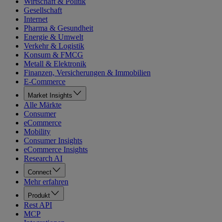
Wirtschaft & Politik
Gesellschaft
Internet
Pharma & Gesundheit
Energie & Umwelt
Verkehr & Logistik
Konsum & FMCG
Metall & Elektronik
Finanzen, Versicherungen & Immobilien
E-Commerce
Market Insights
Alle Märkte
Consumer
eCommerce
Mobility
Consumer Insights
eCommerce Insights
Research AI
Connect
Mehr erfahren
Produkt
Rest API
MCP