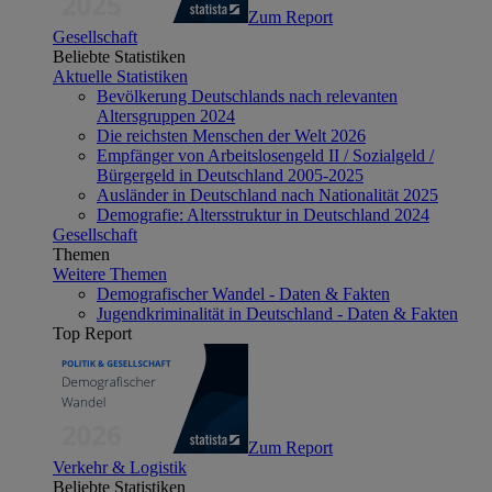
Zum Report
Gesellschaft
Beliebte Statistiken
Aktuelle Statistiken
Bevölkerung Deutschlands nach relevanten
Altersgruppen 2024
Die reichsten Menschen der Welt 2026
Empfänger von Arbeitslosengeld II / Sozialgeld /
Bürgergeld in Deutschland 2005-2025
Ausländer in Deutschland nach Nationalität 2025
Demografie: Altersstruktur in Deutschland 2024
Gesellschaft
Themen
Weitere Themen
Demografischer Wandel - Daten & Fakten
Jugendkriminalität in Deutschland - Daten & Fakten
Top Report
Zum Report
Verkehr & Logistik
Beliebte Statistiken