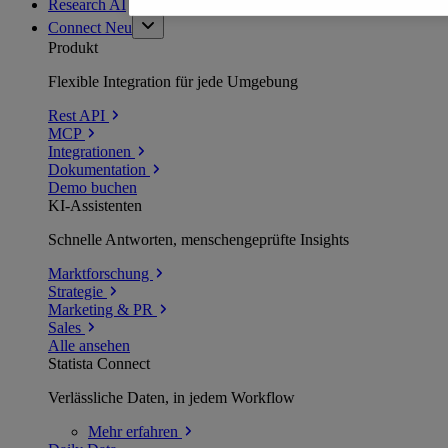
Research AI
Connect
Neu
Produkt
Flexible Integration für jede Umgebung
Rest API
MCP
Integrationen
Dokumentation
Demo buchen
KI-Assistenten
Schnelle Antworten, menschengeprüfte Insights
Marktforschung
Strategie
Marketing & PR
Sales
Alle ansehen
Statista Connect
Verlässliche Daten, in jedem Workflow
Mehr
erfahren