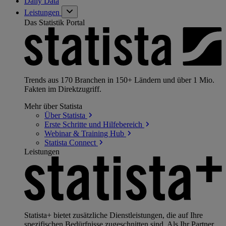
Daily Data
Leistungen
Das Statistik Portal
Trends aus 170 Branchen in 150+ Ländern und über 1 Mio.
Fakten im Direktzugriff.
Mehr über Statista
Über
Statista
Erste Schritte und
Hilfebereich
Webinar & Training
Hub
Statista
Connect
Leistungen
Statista+ bietet zusätzliche Dienstleistungen, die auf Ihre
spezifischen Bedürfnisse zugeschnitten sind. Als Ihr Partner