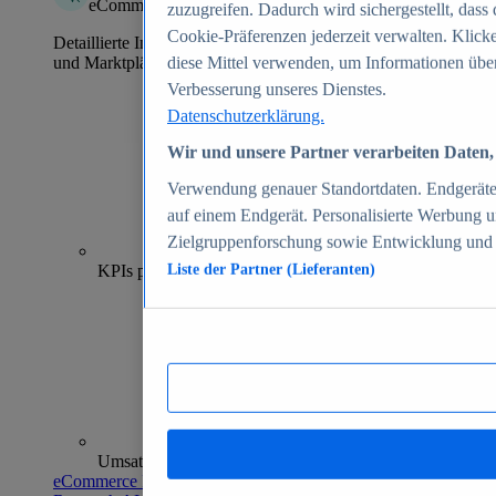
eCommerce Insights
zuzugreifen. Dadurch wird sichergestellt, dass 
Cookie-Präferenzen jederzeit verwalten. Klick
Detaillierte Informationen zu mehr als 39.000 Online-Shops
und Marktplätzen
diese Mittel verwenden, um Informationen über
Verbesserung unseres Dienstes.
Datenschutzerklärung.
Wir und unsere Partner verarbeiten Daten, 
Verwendung genauer Standortdaten. Endgeräteei
auf einem Endgerät. Personalisierte Werbung 
Zielgruppenforschung sowie Entwicklung und
70+
KPIs pro Shop
Liste der Partner (Lieferanten)
Umsatzanalysen und -prognosen
eCommerce Insights entdecken