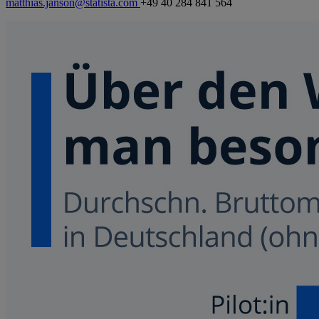
matthias.janson@statista.com
+49 40 284 841 564