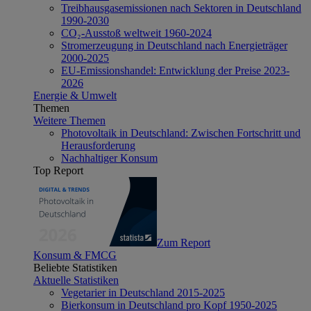
Treibhausgasemissionen nach Sektoren in Deutschland
1990-2030
CO₂-Ausstoß weltweit 1960-2024
Stromerzeugung in Deutschland nach Energieträger
2000-2025
EU-Emissionshandel: Entwicklung der Preise 2023-
2026
Energie & Umwelt
Themen
Weitere Themen
Photovoltaik in Deutschland: Zwischen Fortschritt und
Herausforderung
Nachhaltiger Konsum
Top Report
Zum Report
Konsum & FMCG
Beliebte Statistiken
Aktuelle Statistiken
Vegetarier in Deutschland 2015-2025
Bierkonsum in Deutschland pro Kopf 1950-2025