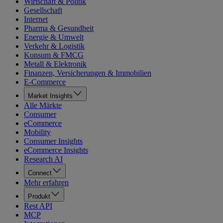
Wirtschaft & Politik
Gesellschaft
Internet
Pharma & Gesundheit
Energie & Umwelt
Verkehr & Logistik
Konsum & FMCG
Metall & Elektronik
Finanzen, Versicherungen & Immobilien
E-Commerce
Market Insights
Alle Märkte
Consumer
eCommerce
Mobility
Consumer Insights
eCommerce Insights
Research AI
Connect
Mehr erfahren
Produkt
Rest API
MCP