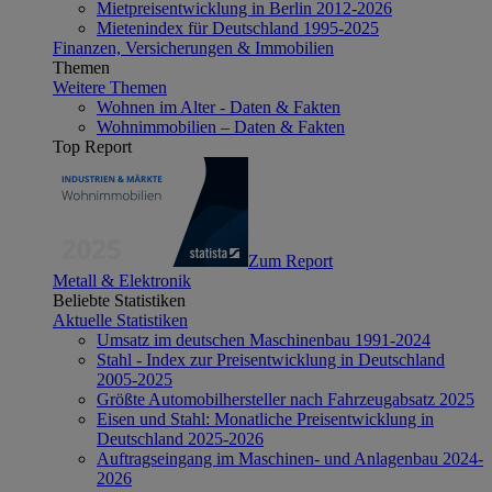
Mietpreisentwicklung in Berlin 2012-2026
Mietenindex für Deutschland 1995-2025
Finanzen, Versicherungen & Immobilien
Themen
Weitere Themen
Wohnen im Alter - Daten & Fakten
Wohnimmobilien – Daten & Fakten
Top Report
Zum Report
Metall & Elektronik
Beliebte Statistiken
Aktuelle Statistiken
Umsatz im deutschen Maschinenbau 1991-2024
Stahl - Index zur Preisentwicklung in Deutschland
2005-2025
Größte Automobilhersteller nach Fahrzeugabsatz 2025
Eisen und Stahl: Monatliche Preisentwicklung in
Deutschland 2025-2026
Auftragseingang im Maschinen- und Anlagenbau 2024-
2026