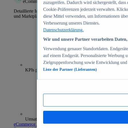
eCommerce Insights
zuzugreifen. Dadurch wird sichergestellt, dass 
Cookie-Präferenzen jederzeit verwalten. Klick
Detaillierte Informationen zu mehr als 39.000 Online-Shops
und Marktplätzen
diese Mittel verwenden, um Informationen über
Verbesserung unseres Dienstes.
Datenschutzerklärung.
Wir und unsere Partner verarbeiten Daten, 
Verwendung genauer Standortdaten. Endgeräteei
auf einem Endgerät. Personalisierte Werbung 
Zielgruppenforschung sowie Entwicklung und
70+
KPIs pro Shop
Liste der Partner (Lieferanten)
Umsatzanalysen und -prognosen
eCommerce Insights entdecken