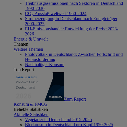
Treibhausgasemissionen nach Sektoren in Deutschland
1990-2030
CO₂-Ausstoß weltweit 1960-2024
Stromerzeugung in Deutschland nach Energieträger
2000-2025
EU-Emissionshandel: Entwicklung der Preise 2023-
2026
Energie & Umwelt
Themen
Weitere Themen
Photovoltaik in Deutschland: Zwischen Fortschritt und
Herausforderung
Nachhaltiger Konsum
Top Report
Zum Report
Konsum & FMCG
Beliebte Statistiken
Aktuelle Statistiken
Vegetarier in Deutschland 2015-2025
Bierkonsum in Deutschland pro Kopf 1950-2025