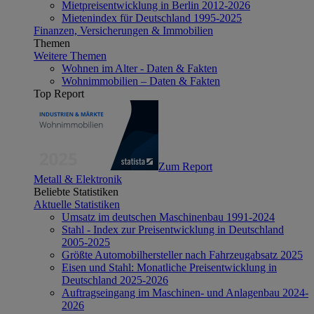
Mietpreisentwicklung in Berlin 2012-2026
Mietenindex für Deutschland 1995-2025
Finanzen, Versicherungen & Immobilien
Themen
Weitere Themen
Wohnen im Alter - Daten & Fakten
Wohnimmobilien – Daten & Fakten
Top Report
Zum Report
Metall & Elektronik
Beliebte Statistiken
Aktuelle Statistiken
Umsatz im deutschen Maschinenbau 1991-2024
Stahl - Index zur Preisentwicklung in Deutschland
2005-2025
Größte Automobilhersteller nach Fahrzeugabsatz 2025
Eisen und Stahl: Monatliche Preisentwicklung in
Deutschland 2025-2026
Auftragseingang im Maschinen- und Anlagenbau 2024-
2026