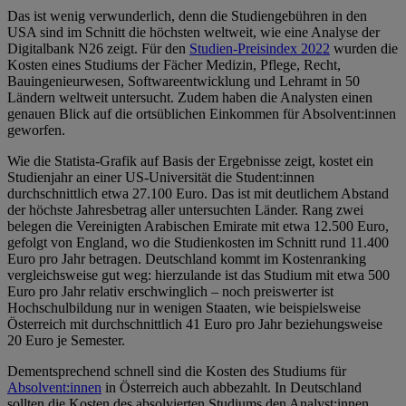
Das ist wenig verwunderlich, denn die Studiengebühren in den
USA sind im Schnitt die höchsten weltweit, wie eine Analyse der
Digitalbank N26 zeigt. Für den
Studien-Preisindex 2022
wurden die
Kosten eines Studiums der Fächer Medizin, Pflege, Recht,
Bauingenieurwesen, Softwareentwicklung und Lehramt in 50
Ländern weltweit untersucht. Zudem haben die Analysten einen
genauen Blick auf die ortsüblichen Einkommen für Absolvent:innen
geworfen.
Wie die Statista-Grafik auf Basis der Ergebnisse zeigt, kostet ein
Studienjahr an einer US-Universität die Student:innen
durchschnittlich etwa 27.100 Euro. Das ist mit deutlichem Abstand
der höchste Jahresbetrag aller untersuchten Länder. Rang zwei
belegen die Vereinigten Arabischen Emirate mit etwa 12.500 Euro,
gefolgt von England, wo die Studienkosten im Schnitt rund 11.400
Euro pro Jahr betragen. Deutschland kommt im Kostenranking
vergleichsweise gut weg: hierzulande ist das Studium mit etwa 500
Euro pro Jahr relativ erschwinglich – noch preiswerter ist
Hochschulbildung nur in wenigen Staaten, wie beispielsweise
Österreich mit durchschnittlich 41 Euro pro Jahr beziehungsweise
20 Euro je Semester.
Dementsprechend schnell sind die Kosten des Studiums für
Absolvent:innen
in Österreich auch abbezahlt. In Deutschland
sollten die Kosten des absolvierten Studiums den Analyst:innen