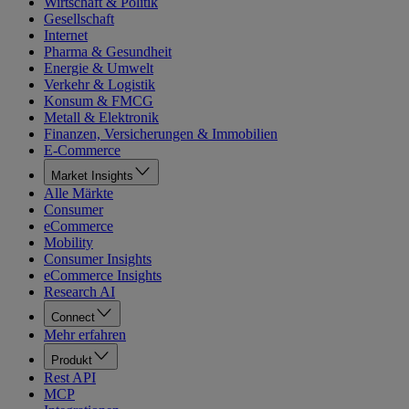
Wirtschaft & Politik
Gesellschaft
Internet
Pharma & Gesundheit
Energie & Umwelt
Verkehr & Logistik
Konsum & FMCG
Metall & Elektronik
Finanzen, Versicherungen & Immobilien
E-Commerce
Market Insights
Alle Märkte
Consumer
eCommerce
Mobility
Consumer Insights
eCommerce Insights
Research AI
Connect
Mehr erfahren
Produkt
Rest API
MCP