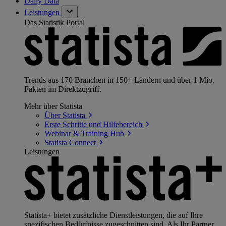
Daily Data
Leistungen
Das Statistik Portal
Trends aus 170 Branchen in 150+ Ländern und über 1 Mio.
Fakten im Direktzugriff.
Mehr über Statista
Über
Statista
Erste Schritte und
Hilfebereich
Webinar & Training
Hub
Statista
Connect
Leistungen
Statista+ bietet zusätzliche Dienstleistungen, die auf Ihre
spezifischen Bedürfnisse zugeschnitten sind. Als Ihr Partner