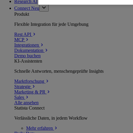
Research AI
Connect
Neu
Produkt
Flexible Integration für jede Umgebung
Rest API
MCP
Integrationen
Dokumentation
Demo buchen
KI-Assistenten
Schnelle Antworten, menschengeprüfte Insights
Marktforschung
Strategie
Marketing & PR
Sales
Alle ansehen
Statista Connect
Verlässliche Daten, in jedem Workflow
Mehr
erfahren