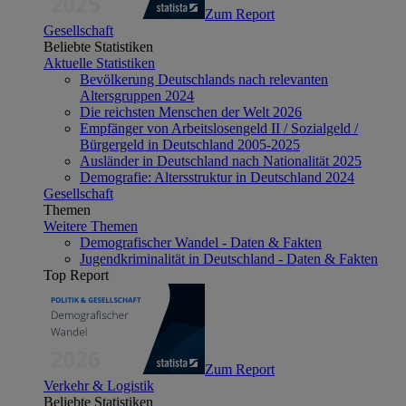
Zum Report
Gesellschaft
Beliebte Statistiken
Aktuelle Statistiken
Bevölkerung Deutschlands nach relevanten
Altersgruppen 2024
Die reichsten Menschen der Welt 2026
Empfänger von Arbeitslosengeld II / Sozialgeld /
Bürgergeld in Deutschland 2005-2025
Ausländer in Deutschland nach Nationalität 2025
Demografie: Altersstruktur in Deutschland 2024
Gesellschaft
Themen
Weitere Themen
Demografischer Wandel - Daten & Fakten
Jugendkriminalität in Deutschland - Daten & Fakten
Top Report
Zum Report
Verkehr & Logistik
Beliebte Statistiken