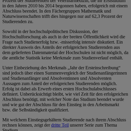
Prozent der Studierenden der Veterinärmedizin, die ihr Erststudium
in den Jahren 2010 bis 2014 begonnen haben, erfolgreich mit einem
Abschluss beendet. In den Fächergruppen Mathematik und
Naturwissenschaften trifft dies hingegen nur auf 62,3 Prozent der
Studierenden zu.
Sowohl in der hochschulpolitischen Diskussion, der
Hochschulforschung als auch in der breiten Öffentlichkeit wird die
Frage nach Studienerfolg bzw. -misserfolg intensiv diskutiert. Ein
direkter Ausweis des Anteils der erfolgreichen Studierenden aus
dem gelieferten Datenmaterial der Hochschulen ist nicht möglich, da
die amtliche Statistik keine Merkmale zum Studienverlauf enthält.
Unter Einbeziehung des Merkmals „Jahr der Ersteinschreibung“
sind jedoch über einen Summenvergleich der Studienanfängerinnen
und Studienanfänger und Absolventinnen und Absolventen
Aussagen zum Anteil der erfolgreichen Studierenden möglich.
Erfolg ist dabei als Erwerb eines ersten Hochschulabschlusses
definiert. Unberücksichtigt bleibt, wie viel Zeit für den erfolgreichen
Abschluss benötigt, mit welcher Note das Studium beendet wurde
und wie gut der Abschluss für den Einstieg in den Arbeitsmarkt
bzw. die Selbständigkeit qualifiziert.
Mit welchem Einstiegsgehältern Studierende nach ihrem Abschluss
rechnen können, zeigt der
dritte Teil
unserer Serie zum Thema
Studium.