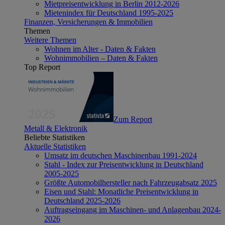
Mietpreisentwicklung in Berlin 2012-2026
Mietenindex für Deutschland 1995-2025
Finanzen, Versicherungen & Immobilien
Themen
Weitere Themen
Wohnen im Alter - Daten & Fakten
Wohnimmobilien – Daten & Fakten
Top Report
Zum Report
Metall & Elektronik
Beliebte Statistiken
Aktuelle Statistiken
Umsatz im deutschen Maschinenbau 1991-2024
Stahl - Index zur Preisentwicklung in Deutschland
2005-2025
Größte Automobilhersteller nach Fahrzeugabsatz 2025
Eisen und Stahl: Monatliche Preisentwicklung in
Deutschland 2025-2026
Auftragseingang im Maschinen- und Anlagenbau 2024-
2026