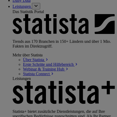
Daily Data
Leistungen
Das Statistik Portal
Trends aus 170 Branchen in 150+ Ländern und über 1 Mio.
Fakten im Direktzugriff.
Mehr über Statista
Über
Statista
Erste Schritte und
Hilfebereich
Webinar & Training
Hub
Statista
Connect
Leistungen
Statista+ bietet zusätzliche Dienstleistungen, die auf Ihre
spezifischen Bedürfnisse zugeschnitten sind. Als Ihr Partner