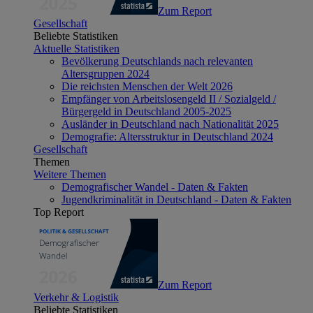
Zum Report
Gesellschaft
Beliebte Statistiken
Aktuelle Statistiken
Bevölkerung Deutschlands nach relevanten
Altersgruppen 2024
Die reichsten Menschen der Welt 2026
Empfänger von Arbeitslosengeld II / Sozialgeld /
Bürgergeld in Deutschland 2005-2025
Ausländer in Deutschland nach Nationalität 2025
Demografie: Altersstruktur in Deutschland 2024
Gesellschaft
Themen
Weitere Themen
Demografischer Wandel - Daten & Fakten
Jugendkriminalität in Deutschland - Daten & Fakten
Top Report
Zum Report
Verkehr & Logistik
Beliebte Statistiken