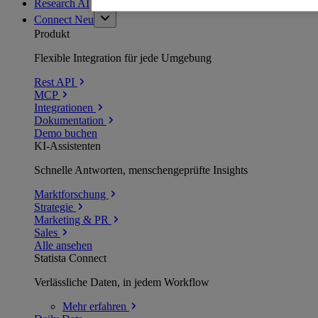
Research AI
Connect
Neu
Produkt
Flexible Integration für jede Umgebung
Rest API
MCP
Integrationen
Dokumentation
Demo buchen
KI-Assistenten
Schnelle Antworten, menschengeprüfte Insights
Marktforschung
Strategie
Marketing & PR
Sales
Alle ansehen
Statista Connect
Verlässliche Daten, in jedem Workflow
Mehr
erfahren