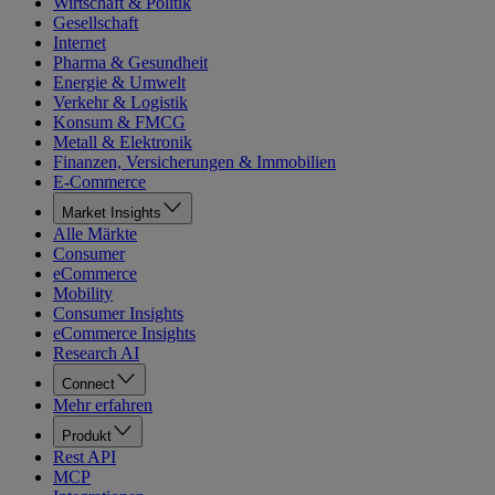
Wirtschaft & Politik
Gesellschaft
Internet
Pharma & Gesundheit
Energie & Umwelt
Verkehr & Logistik
Konsum & FMCG
Metall & Elektronik
Finanzen, Versicherungen & Immobilien
E-Commerce
Market Insights
Alle Märkte
Consumer
eCommerce
Mobility
Consumer Insights
eCommerce Insights
Research AI
Connect
Mehr erfahren
Produkt
Rest API
MCP