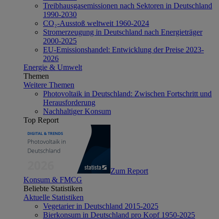
Treibhausgasemissionen nach Sektoren in Deutschland
1990-2030
CO₂-Ausstoß weltweit 1960-2024
Stromerzeugung in Deutschland nach Energieträger
2000-2025
EU-Emissionshandel: Entwicklung der Preise 2023-
2026
Energie & Umwelt
Themen
Weitere Themen
Photovoltaik in Deutschland: Zwischen Fortschritt und
Herausforderung
Nachhaltiger Konsum
Top Report
Zum Report
Konsum & FMCG
Beliebte Statistiken
Aktuelle Statistiken
Vegetarier in Deutschland 2015-2025
Bierkonsum in Deutschland pro Kopf 1950-2025