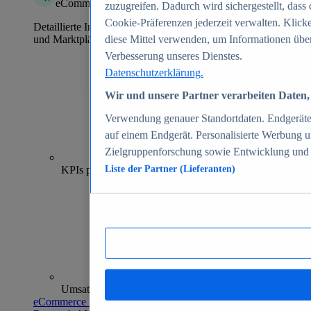
eCommerce Insights
zuzugreifen. Dadurch wird sichergestellt, dass 
Cookie-Präferenzen jederzeit verwalten. Klick
Detaillierte Informationen zu mehr als 39.000 Online-Shops
und Marktplätzen
diese Mittel verwenden, um Informationen über
Verbesserung unseres Dienstes.
Datenschutzerklärung.
Wir und unsere Partner verarbeiten Daten, 
Verwendung genauer Standortdaten. Endgeräteei
auf einem Endgerät. Personalisierte Werbung 
Zielgruppenforschung sowie Entwicklung und
70+
KPIs pro Shop
Liste der Partner (Lieferanten)
Umsatzanalysen und -prognosen
eCommerce Insights entdecken