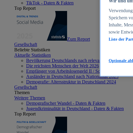
Wir und uns
TikTok - Daten & Fakten
Top Report
Verwendung g
Speichern vo
Inhalte, Mes
sowie Entwi
Zum Report
Liste der Par
Gesellschaft
Beliebte Statistiken
Aktuelle Statistiken
Bevölkerung Deutschlands nach relevanten Altersgrupp
Optionale ab
Die reichsten Menschen der Welt 2026
Empfänger von Arbeitslosengeld II / Sozialgeld / Bürge
Ausländer in Deutschland nach Nationalität 2025
Demografie: Altersstruktur in Deutschland 2024
Gesellschaft
Themen
Weitere Themen
Demografischer Wandel - Daten & Fakten
Jugendkriminalität in Deutschland - Daten & Fakten
Top Report