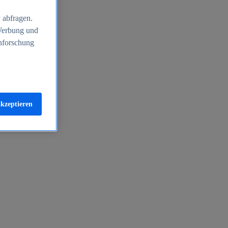
 abfragen.
 Werbung und
nforschung
akzeptieren