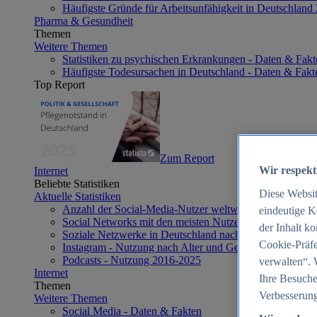
Häufigste Gründe für Arbeitsunfähigkeit in Deutschland
Pharma & Gesundheit
Themen
Weitere Themen
Statistiken zu psychischen Erkrankungen - Daten & Fakt
Häufigste Todesursachen in Deutschland - Daten & Fakt
Top Report
Zum Report
Wir respekt
Internet
Beliebte Statistiken
Diese Websi
Aktuelle Statistiken
Anzahl der Social-Media-Nutzer weltweit 2012-2025
eindeutige K
Social Networks mit den meisten Nutzern weltweit 2025
der Inhalt k
Soziale Netzwerke in Deutschland nach Generationen 2
Cookie-Präfe
Instagram - Nutzung nach Alter und Geschlecht in Deut
Podcasts - Nutzung 2016-2025
verwalten“. 
Internet
Ihre Besuche
Themen
Verbesserung
Weitere Themen
Social Media - Daten & Fakten