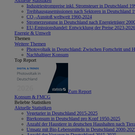
Aktuelle Statistiken
Industriestrompreise inkl. Stromsteuer in Deutschland 1
Treibhausgasemissionen nach Sektoren in Deutschland 
CO₂-Ausstoß weltweit 1960-2024
Stromerzeugung in Deutschland nach Energieträger 200
EU-Emissionshandel: Entwicklung der Preise 2023-202
Energie & Umwelt
Themen
Weitere Themen
Photovoltaik in Deutschland: Zwischen Fortschritt und 
Nachhaltiger Konsum
Top Report
Zum Report
Konsum & FMCG
Beliebte Statistiken
Aktuelle Statistiken
Vegetarier in Deutschland 2015-2025
Bierkonsum in Deutschland pro Kopf 1950-2025
Anzahl der Haustiere in deutschen Haushalten nach Tier
Umsatz mit Bio-Lebensmitteln in Deutschland 2000-202
Anzahl der Veganer in Deutschland 2015-2025