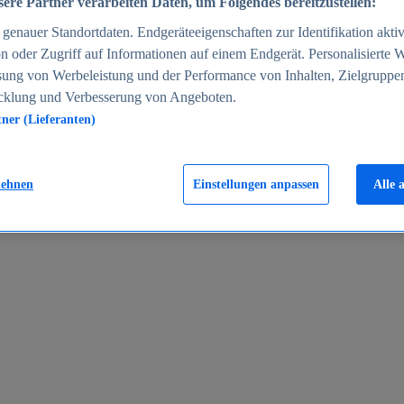
ere Partner verarbeiten Daten, um Folgendes bereitzustellen:
enauer Standortdaten. Endgeräteeigenschaften zur Identifikation aktiv
n oder Zugriff auf Informationen auf einem Endgerät. Personalisierte
sung von Werbeleistung und der Performance von Inhalten, Zielgruppe
cklung und Verbesserung von Angeboten.
tner (Lieferanten)
en 2024
lehnen
Einstellungen anpassen
Alle 
rgeld in Deutschland 2005-2025