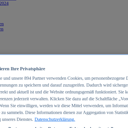
 2024
en
en
ieren Ihre Privatsphäre
te und unsere
894
Partner verwenden Cookies, um personenbezogene 
ennungen zu speichern und darauf zuzugreifen. Dadurch wird sichergest
orrekt und aktuell ist und die Website ordnungsgemäß funktioniert. Sie 
025
renzen jederzeit verwalten. Klicken Sie dazu auf die Schaltfläche „Vor
schland 2025
Wenn Sie einwilligen, werden wir diese Mittel verwenden, um Informat
 zu sammeln. Diese Informationen dienen zur Aggregation von Statisti
 unseres Dienstes.
Datenschutzerklärung.