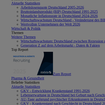
Aktuelle Statistiken
Arbeitslosenquote Deutschland 2005-2026
Bruttoinlandsprodukt (BIP) Deutschland 1991-2025
Monatliche Inflationsrate in Deutschland 2024-2026
Wirtschaftswachstum Deutschland - Veränderung des B
Wertvollste Unternehmen der Welt 2026
Wirtschaft & Politik
Themen
Weitere Themen
Wirtschaftswachstum: Deutschland zwischen Rezession 
Generation Z auf dem Arbeitsmarkt - Daten & Fakten
Top Report
Zum Report
Pharma & Gesundheit
Beliebte Statistiken
Aktuelle Statistiken
GKV - Entwicklung Krankenstand 1991-2026
Lebenserwartung in Deutschland bei Geburt nach Gesch
AU-Tage aufgrund psychischer Erkrankungen in Deutsc
GKV - Krankenstand nach Geschlecht in Deutschland 