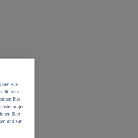
Daten wie
ellt, dass
können Ihre
einstellungen
ionen über
ken und zur