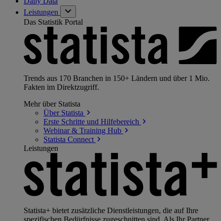
Daily Data
Leistungen
Das Statistik Portal
Trends aus 170 Branchen in 150+ Ländern und über 1 Mio.
Fakten im Direktzugriff.
Mehr über Statista
Über
Statista
Erste Schritte und
Hilfebereich
Webinar & Training
Hub
Statista
Connect
Leistungen
Statista+ bietet zusätzliche Dienstleistungen, die auf Ihre
spezifischen Bedürfnisse zugeschnitten sind. Als Ihr Partner