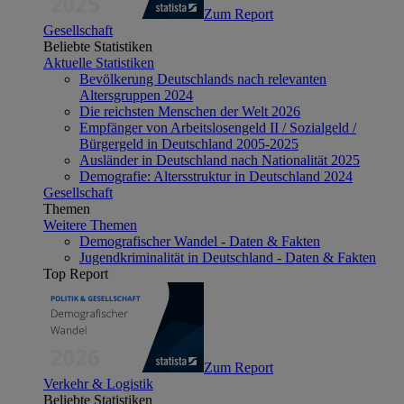
Zum Report
Gesellschaft
Beliebte Statistiken
Aktuelle Statistiken
Bevölkerung Deutschlands nach relevanten
Altersgruppen 2024
Die reichsten Menschen der Welt 2026
Empfänger von Arbeitslosengeld II / Sozialgeld /
Bürgergeld in Deutschland 2005-2025
Ausländer in Deutschland nach Nationalität 2025
Demografie: Altersstruktur in Deutschland 2024
Gesellschaft
Themen
Weitere Themen
Demografischer Wandel - Daten & Fakten
Jugendkriminalität in Deutschland - Daten & Fakten
Top Report
Zum Report
Verkehr & Logistik
Beliebte Statistiken