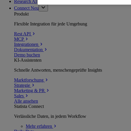
Research AI
Connect
Neu
Produkt
Flexible Integration für jede Umgebung
Rest API
MCP
Integrationen
Dokumentation
Demo buchen
KI-Assistenten
Schnelle Antworten, menschengeprüfte Insights
Marktforschung
Strategie
Marketing & PR
Sales
Alle ansehen
Statista Connect
Verlässliche Daten, in jedem Workflow
Mehr
erfahren