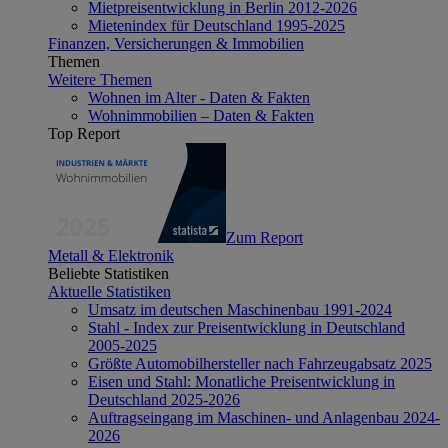
Mietpreisentwicklung in Berlin 2012-2026
Mietenindex für Deutschland 1995-2025
Finanzen, Versicherungen & Immobilien
Themen
Weitere Themen
Wohnen im Alter - Daten & Fakten
Wohnimmobilien – Daten & Fakten
Top Report
Zum Report
Metall & Elektronik
Beliebte Statistiken
Aktuelle Statistiken
Umsatz im deutschen Maschinenbau 1991-2024
Stahl - Index zur Preisentwicklung in Deutschland
2005-2025
Größte Automobilhersteller nach Fahrzeugabsatz 2025
Eisen und Stahl: Monatliche Preisentwicklung in
Deutschland 2025-2026
Auftragseingang im Maschinen- und Anlagenbau 2024-
2026