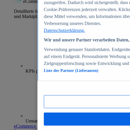
eCommerce Insights
zuzugreifen. Dadurch wird sichergestellt, dass 
Cookie-Präferenzen jederzeit verwalten. Klick
Detaillierte Informationen zu mehr als 39.000 Online-Shops
und Marktplätzen
diese Mittel verwenden, um Informationen über
Verbesserung unseres Dienstes.
Datenschutzerklärung.
Wir und unsere Partner verarbeiten Daten, 
Verwendung genauer Standortdaten. Endgeräteei
auf einem Endgerät. Personalisierte Werbung 
Zielgruppenforschung sowie Entwicklung und
70+
KPIs pro Shop
Liste der Partner (Lieferanten)
Umsatzanalysen und -prognosen
eCommerce Insights entdecken