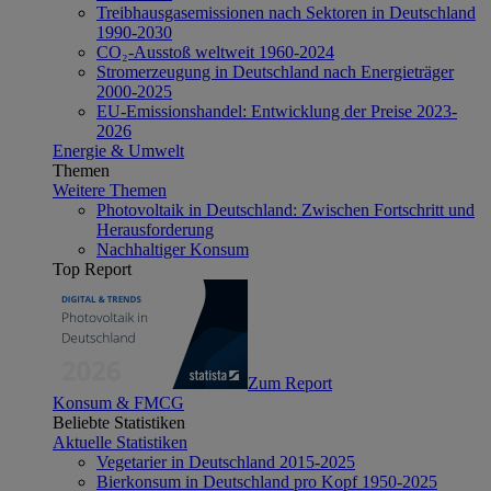
Treibhausgasemissionen nach Sektoren in Deutschland
1990-2030
CO₂-Ausstoß weltweit 1960-2024
Stromerzeugung in Deutschland nach Energieträger
2000-2025
EU-Emissionshandel: Entwicklung der Preise 2023-
2026
Energie & Umwelt
Themen
Weitere Themen
Photovoltaik in Deutschland: Zwischen Fortschritt und
Herausforderung
Nachhaltiger Konsum
Top Report
Zum Report
Konsum & FMCG
Beliebte Statistiken
Aktuelle Statistiken
Vegetarier in Deutschland 2015-2025
Bierkonsum in Deutschland pro Kopf 1950-2025