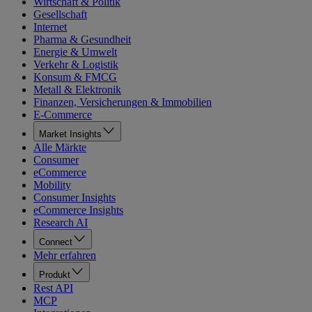
Wirtschaft & Politik
Gesellschaft
Internet
Pharma & Gesundheit
Energie & Umwelt
Verkehr & Logistik
Konsum & FMCG
Metall & Elektronik
Finanzen, Versicherungen & Immobilien
E-Commerce
Market Insights
Alle Märkte
Consumer
eCommerce
Mobility
Consumer Insights
eCommerce Insights
Research AI
Connect
Mehr erfahren
Produkt
Rest API
MCP