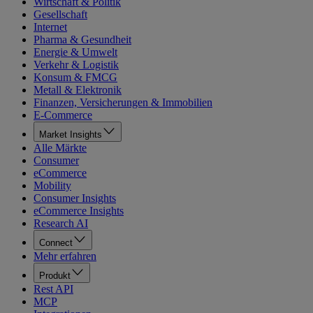
Wirtschaft & Politik
Gesellschaft
Internet
Pharma & Gesundheit
Energie & Umwelt
Verkehr & Logistik
Konsum & FMCG
Metall & Elektronik
Finanzen, Versicherungen & Immobilien
E-Commerce
Market Insights
Alle Märkte
Consumer
eCommerce
Mobility
Consumer Insights
eCommerce Insights
Research AI
Connect
Mehr erfahren
Produkt
Rest API
MCP