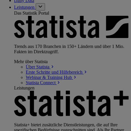
Daily Data
Leistungen
Das Statistik Portal
Trends aus 170 Branchen in 150+ Ländern und über 1 Mio.
Fakten im Direktzugriff.
Mehr über Statista
Über
Statista
Erste Schritte und
Hilfebereich
Webinar & Training
Hub
Statista
Connect
Leistungen
Statista+ bietet zusätzliche Dienstleistungen, die auf Ihre
spezifischen Bedürfnisse zugeschnitten sind. Als Ihr Partner