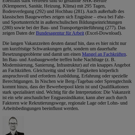
Ebenfalls stark vertreten sind so genannte SHK-Berufe
(Klempnerei, Sanitär, Heizung, Klima) mit 295 Tagen,
Bodenverlegung (292) und Hochbau (281). Auch außerhalb des
klassischen Baugewerbes zeigen sich Engpässe – etwa bei Fahr-
und Sportunterricht in außerschulischen Bildungseinrichtungen
(280) sowie bei der Bau- und Transportgeräteführung (277). Das
zeigen Daten der
Bundesagentur für Arbeit
(Excel-Download).
Die langen Vakanzzeiten deuten darauf hin, dass es hier nicht nur
um kurzfristige Schwankungen geht, sondern um dauerhafte
Besetzungsprobleme und damit um einen
Mangel an Fachkräften
.
Im Bau- und Ausbaugewerbe treffen hohe Nachfrage (z. B.
Modernisierung, Sanierung, Infrastruktur) auf ein knappes Angebot
an Fachkräften. Gleichzeitig sind viele Tätigkeiten körperlich
anspruchsvoll und erfordern Ausbildung, Erfahrung oder spezielle
Berechtigungen. In Nischen wie Berg-/Tagebau oder Sprengtechnik
kommt hinzu, dass der Bewerberpool klein ist und Qualifikationen
stark spezialisiert sind. Wichtig für die Interpretation: Die Vakanzeit
ist ein sehr anschaulicher Engpassindikator, kann aber auch durch
Faktoren wie Rekrutierungswege, regionale Lage oder Lohn- und
Arbeitsbedingungen beeinflusst werden.