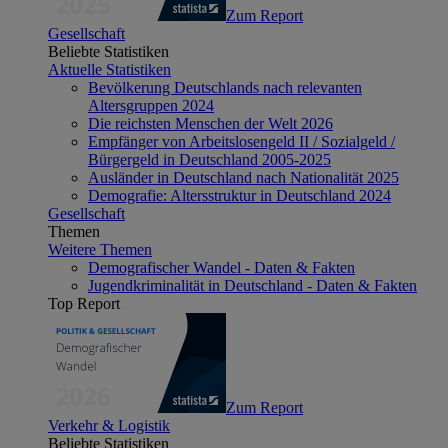
Zum Report
Gesellschaft
Beliebte Statistiken
Aktuelle Statistiken
Bevölkerung Deutschlands nach relevanten
Altersgruppen 2024
Die reichsten Menschen der Welt 2026
Empfänger von Arbeitslosengeld II / Sozialgeld /
Bürgergeld in Deutschland 2005-2025
Ausländer in Deutschland nach Nationalität 2025
Demografie: Altersstruktur in Deutschland 2024
Gesellschaft
Themen
Weitere Themen
Demografischer Wandel - Daten & Fakten
Jugendkriminalität in Deutschland - Daten & Fakten
Top Report
Zum Report
Verkehr & Logistik
Beliebte Statistiken