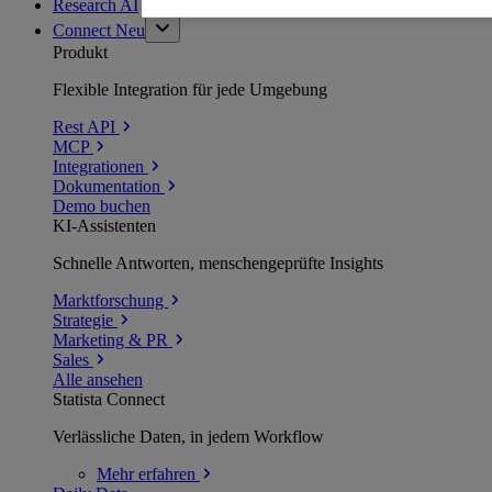
Research AI
Connect
Neu
Produkt
Flexible Integration für jede Umgebung
Rest API
MCP
Integrationen
Dokumentation
Demo buchen
KI-Assistenten
Schnelle Antworten, menschengeprüfte Insights
Marktforschung
Strategie
Marketing & PR
Sales
Alle ansehen
Statista Connect
Verlässliche Daten, in jedem Workflow
Mehr
erfahren