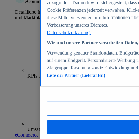
eCommerce Insights
zuzugreifen. Dadurch wird sichergestellt, dass 
Cookie-Präferenzen jederzeit verwalten. Klick
Detaillierte Informationen zu mehr als 39.000 Online-Shops
und Marktplätzen
diese Mittel verwenden, um Informationen über
Verbesserung unseres Dienstes.
Datenschutzerklärung.
Wir und unsere Partner verarbeiten Daten, 
Verwendung genauer Standortdaten. Endgeräteei
auf einem Endgerät. Personalisierte Werbung 
Zielgruppenforschung sowie Entwicklung und
70+
KPIs pro Shop
Liste der Partner (Lieferanten)
Umsatzanalysen und -prognosen
eCommerce Insights entdecken