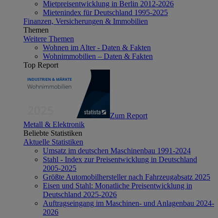
Mietpreisentwicklung in Berlin 2012-2026
Mietenindex für Deutschland 1995-2025
Finanzen, Versicherungen & Immobilien
Themen
Weitere Themen
Wohnen im Alter - Daten & Fakten
Wohnimmobilien – Daten & Fakten
Top Report
Zum Report
Metall & Elektronik
Beliebte Statistiken
Aktuelle Statistiken
Umsatz im deutschen Maschinenbau 1991-2024
Stahl - Index zur Preisentwicklung in Deutschland
2005-2025
Größte Automobilhersteller nach Fahrzeugabsatz 2025
Eisen und Stahl: Monatliche Preisentwicklung in
Deutschland 2025-2026
Auftragseingang im Maschinen- und Anlagenbau 2024-
2026