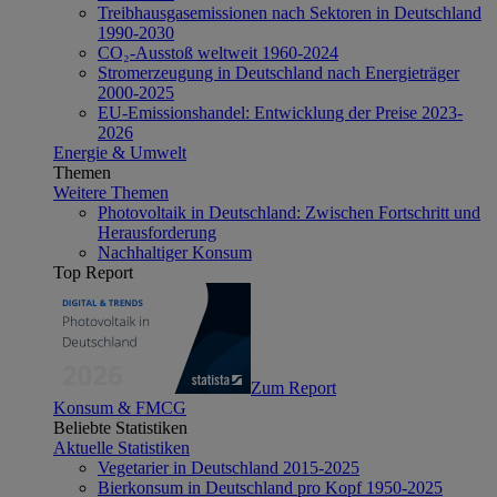
Treibhausgasemissionen nach Sektoren in Deutschland
1990-2030
CO₂-Ausstoß weltweit 1960-2024
Stromerzeugung in Deutschland nach Energieträger
2000-2025
EU-Emissionshandel: Entwicklung der Preise 2023-
2026
Energie & Umwelt
Themen
Weitere Themen
Photovoltaik in Deutschland: Zwischen Fortschritt und
Herausforderung
Nachhaltiger Konsum
Top Report
Zum Report
Konsum & FMCG
Beliebte Statistiken
Aktuelle Statistiken
Vegetarier in Deutschland 2015-2025
Bierkonsum in Deutschland pro Kopf 1950-2025