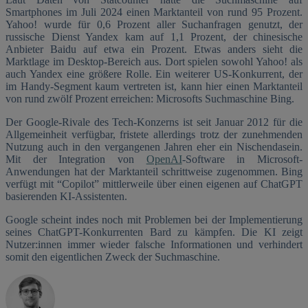
Smartphones im Juli 2024 einen Marktanteil von rund 95 Prozent.
Yahoo! wurde für 0,6 Prozent aller Suchanfragen genutzt, der
russische Dienst Yandex kam auf 1,1 Prozent, der chinesische
Anbieter Baidu auf etwa ein Prozent. Etwas anders sieht die
Marktlage im Desktop-Bereich aus. Dort spielen sowohl Yahoo! als
auch Yandex eine größere Rolle. Ein weiterer US-Konkurrent, der
im Handy-Segment kaum vertreten ist, kann hier einen Marktanteil
von rund zwölf Prozent erreichen: Microsofts Suchmaschine Bing.
Der Google-Rivale des Tech-Konzerns ist seit Januar 2012 für die
Allgemeinheit verfügbar, fristete allerdings trotz der zunehmenden
Nutzung auch in den vergangenen Jahren eher ein Nischendasein.
Mit der Integration von
OpenAI
-Software in Microsoft-
Anwendungen hat der Marktanteil schrittweise zugenommen. Bing
verfügt mit “Copilot” mittlerweile über einen eigenen auf ChatGPT
basierenden KI-Assistenten.
Google scheint indes noch mit Problemen bei der Implementierung
seines ChatGPT-Konkurrenten Bard zu kämpfen. Die KI zeigt
Nutzer:innen immer wieder falsche Informationen und verhindert
somit den eigentlichen Zweck der Suchmaschine.