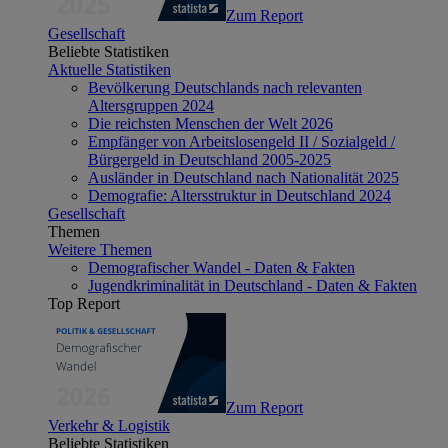
Zum Report
Gesellschaft
Beliebte Statistiken
Aktuelle Statistiken
Bevölkerung Deutschlands nach relevanten
Altersgruppen 2024
Die reichsten Menschen der Welt 2026
Empfänger von Arbeitslosengeld II / Sozialgeld /
Bürgergeld in Deutschland 2005-2025
Ausländer in Deutschland nach Nationalität 2025
Demografie: Altersstruktur in Deutschland 2024
Gesellschaft
Themen
Weitere Themen
Demografischer Wandel - Daten & Fakten
Jugendkriminalität in Deutschland - Daten & Fakten
Top Report
Zum Report
Verkehr & Logistik
Beliebte Statistiken