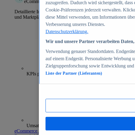
eCommerce Insights
zuzugreifen. Dadurch wird sichergestellt, dass 
Cookie-Präferenzen jederzeit verwalten. Klick
Detaillierte Informationen zu mehr als 39.000 Online-Shops
und Marktplätzen
diese Mittel verwenden, um Informationen über
Verbesserung unseres Dienstes.
Datenschutzerklärung.
Wir und unsere Partner verarbeiten Daten, 
Verwendung genauer Standortdaten. Endgeräteei
auf einem Endgerät. Personalisierte Werbung 
Zielgruppenforschung sowie Entwicklung und
70+
KPIs pro Shop
Liste der Partner (Lieferanten)
Umsatzanalysen und -prognosen
eCommerce Insights entdecken