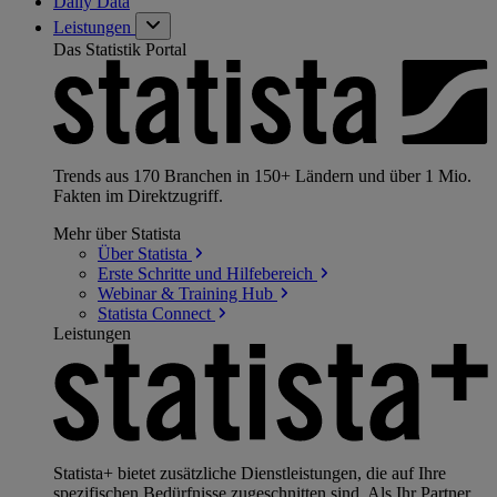
Daily Data
Leistungen
Das Statistik Portal
Trends aus 170 Branchen in 150+ Ländern und über 1 Mio.
Fakten im Direktzugriff.
Mehr über Statista
Über
Statista
Erste Schritte und
Hilfebereich
Webinar & Training
Hub
Statista
Connect
Leistungen
Statista+ bietet zusätzliche Dienstleistungen, die auf Ihre
spezifischen Bedürfnisse zugeschnitten sind. Als Ihr Partner