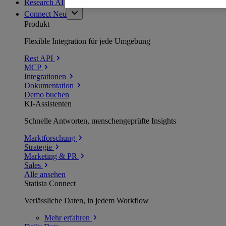
Research AI
Connect
Neu
Produkt
Flexible Integration für jede Umgebung
Rest API
MCP
Integrationen
Dokumentation
Demo buchen
KI-Assistenten
Schnelle Antworten, menschengeprüfte Insights
Marktforschung
Strategie
Marketing & PR
Sales
Alle ansehen
Statista Connect
Verlässliche Daten, in jedem Workflow
Mehr
erfahren