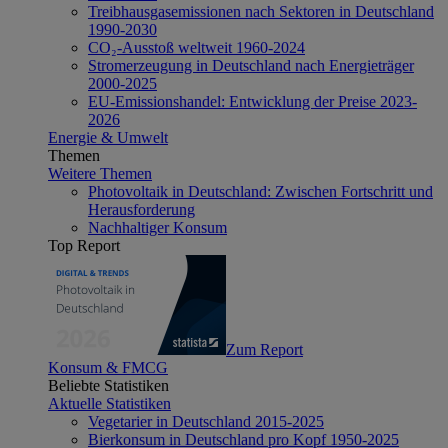
Treibhausgasemissionen nach Sektoren in Deutschland
1990-2030
CO₂-Ausstoß weltweit 1960-2024
Stromerzeugung in Deutschland nach Energieträger
2000-2025
EU-Emissionshandel: Entwicklung der Preise 2023-
2026
Energie & Umwelt
Themen
Weitere Themen
Photovoltaik in Deutschland: Zwischen Fortschritt und
Herausforderung
Nachhaltiger Konsum
Top Report
Zum Report
Konsum & FMCG
Beliebte Statistiken
Aktuelle Statistiken
Vegetarier in Deutschland 2015-2025
Bierkonsum in Deutschland pro Kopf 1950-2025