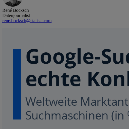
René Bocksch
Datenjournalist
rene.bocksch@statista.com