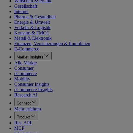
Wirtschaft & Politik
Gesellschaft
Internet
Pharma & Gesundheit
Energie & Umwelt
Verkehr & Logistik
Konsum & FMCG
Metall & Elektronik
Finanzen, Versicherungen & Immobilien
E-Commerce
Market Insights
Alle Märkte
Consumer
eCommerce
Mobility
Consumer Insights
eCommerce Insights
Research AI
Connect
Mehr erfahren
Produkt
Rest API
MCP