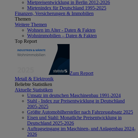
Mietpreisentwicklung in Berlin 2012-2026
Mietenindex für Deutschland 1995-2025
Finanzen, Versicherungen & Immobilien
Themen
Weitere Themen
Wohnen im Alter - Daten & Fakten
Wohnimmobilien – Daten & Fakten
Top Report
Zum Report
Metall & Elektronik
Beliebte Statistiken
Aktuelle Statistiken
Umsatz im deutschen Maschinenbau 1991-2024
Stahl - Index zur Preisentwicklung in Deutschland
2005-2025
Größte Automobilhersteller nach Fahrzeugabsatz 2025
Eisen und Stahl: Monatliche Preisentwicklung in
Deutschland 2025-2026
Auftragseingang im Maschinen- und Anlagenbau 2024-
2026