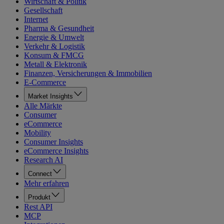
Wirtschaft & Politik
Gesellschaft
Internet
Pharma & Gesundheit
Energie & Umwelt
Verkehr & Logistik
Konsum & FMCG
Metall & Elektronik
Finanzen, Versicherungen & Immobilien
E-Commerce
Market Insights
Alle Märkte
Consumer
eCommerce
Mobility
Consumer Insights
eCommerce Insights
Research AI
Connect
Mehr erfahren
Produkt
Rest API
MCP