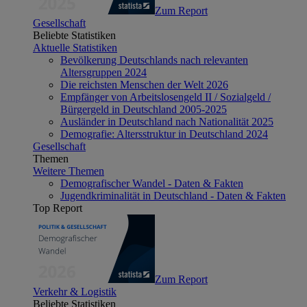
Zum Report
Gesellschaft
Beliebte Statistiken
Aktuelle Statistiken
Bevölkerung Deutschlands nach relevanten
Altersgruppen 2024
Die reichsten Menschen der Welt 2026
Empfänger von Arbeitslosengeld II / Sozialgeld /
Bürgergeld in Deutschland 2005-2025
Ausländer in Deutschland nach Nationalität 2025
Demografie: Altersstruktur in Deutschland 2024
Gesellschaft
Themen
Weitere Themen
Demografischer Wandel - Daten & Fakten
Jugendkriminalität in Deutschland - Daten & Fakten
Top Report
Zum Report
Verkehr & Logistik
Beliebte Statistiken