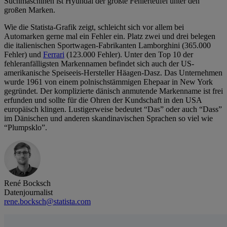
Suchmaschinen ist Hyundai der größte Fehlerteufel unter den
großen Marken.
Wie die Statista-Grafik zeigt, schleicht sich vor allem bei
Automarken gerne mal ein Fehler ein. Platz zwei und drei belegen
die italienischen Sportwagen-Fabrikanten Lamborghini (365.000
Fehler) und
Ferrari
(123.000 Fehler). Unter den Top 10 der
fehleranfälligsten Markennamen befindet sich auch der US-
amerikanische Speiseeis-Hersteller Häagen-Dasz. Das Unternehmen
wurde 1961 von einem polnischstämmigen Ehepaar in New York
gegründet. Der komplizierte dänisch anmutende Markenname ist frei
erfunden und sollte für die Ohren der Kundschaft in den USA
europäisch klingen. Lustigerweise bedeutet “Das” oder auch “Dass”
im Dänischen und anderen skandinavischen Sprachen so viel wie
“Plumpsklo”.
René Bocksch
Datenjournalist
rene.bocksch@statista.com