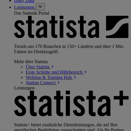
Daily Data
Leistungen
Das Statistik Portal
Trends aus 170 Branchen in 150+ Ländern und über 1 Mio.
Fakten im Direktzugriff.
Mehr über Statista
Über
Statista
Erste Schritte und
Hilfebereich
Webinar & Training
Hub
Statista
Connect
Leistungen
Statista+ bietet zusätzliche Dienstleistungen, die auf Ihre
spezifischen Bedürfnisse zugeschnitten sind. Als Ihr Partner