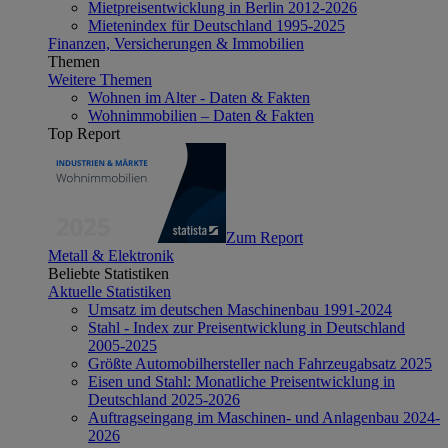
Mietpreisentwicklung in Berlin 2012-2026
Mietenindex für Deutschland 1995-2025
Finanzen, Versicherungen & Immobilien
Themen
Weitere Themen
Wohnen im Alter - Daten & Fakten
Wohnimmobilien – Daten & Fakten
Top Report
Zum Report
Metall & Elektronik
Beliebte Statistiken
Aktuelle Statistiken
Umsatz im deutschen Maschinenbau 1991-2024
Stahl - Index zur Preisentwicklung in Deutschland
2005-2025
Größte Automobilhersteller nach Fahrzeugabsatz 2025
Eisen und Stahl: Monatliche Preisentwicklung in
Deutschland 2025-2026
Auftragseingang im Maschinen- und Anlagenbau 2024-
2026