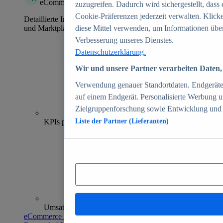
eCommerce Insights
zuzugreifen. Dadurch wird sichergestellt, dass 
Cookie-Präferenzen jederzeit verwalten. Klick
Detaillierte Informationen zu mehr als 39.000 Online-Shops
und Marktplätzen
diese Mittel verwenden, um Informationen über
Verbesserung unseres Dienstes.
Datenschutzerklärung.
Wir und unsere Partner verarbeiten Daten, 
Verwendung genauer Standortdaten. Endgeräteei
auf einem Endgerät. Personalisierte Werbung 
Zielgruppenforschung sowie Entwicklung und
70+
KPIs pro Shop
Liste der Partner (Lieferanten)
Umsatzanalysen und -prognosen
eCommerce Insights entdecken