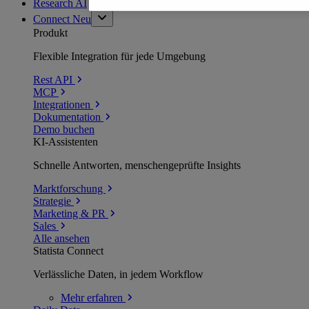
Research AI
Connect
Neu
Produkt
Flexible Integration für jede Umgebung
Rest API
MCP
Integrationen
Dokumentation
Demo buchen
KI-Assistenten
Schnelle Antworten, menschengeprüfte Insights
Marktforschung
Strategie
Marketing & PR
Sales
Alle ansehen
Statista Connect
Verlässliche Daten, in jedem Workflow
Mehr
erfahren