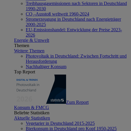
Treibhausgasemissionen nach Sektoren in Deutschland
1990-2030
CO₂-Ausstoß weltweit 1960-2024
Stromerzeugung in Deutschland nach Energieträger
2000-2025
EU-Emissionshandel: Entwicklung der Preise 2023-
2026
Energie & Umwelt
Themen
Weitere Themen
Photovoltaik in Deutschland: Zwischen Fortschritt und
Herausforderung
Nachhaltiger Konsum
Top Report
Zum Report
Konsum & FMCG
Beliebte Statistiken
Aktuelle Statistiken
Vegetarier in Deutschland 2015-2025
Bierkonsum in Deutschland pro Kopf 1950-2025