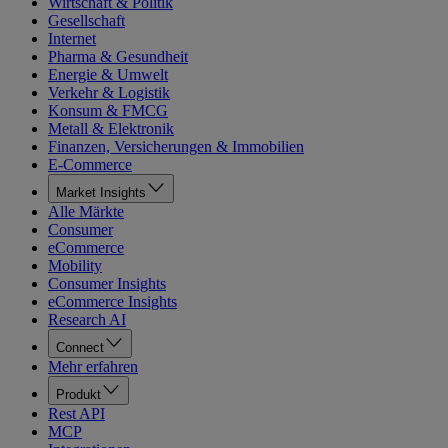
Wirtschaft & Politik
Gesellschaft
Internet
Pharma & Gesundheit
Energie & Umwelt
Verkehr & Logistik
Konsum & FMCG
Metall & Elektronik
Finanzen, Versicherungen & Immobilien
E-Commerce
Market Insights
Alle Märkte
Consumer
eCommerce
Mobility
Consumer Insights
eCommerce Insights
Research AI
Connect
Mehr erfahren
Produkt
Rest API
MCP