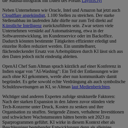
die Statista-Infografik mit Daten des Portals
Layoffs.fyi
Neben Unternehmen wie Oracle, Intel und Amazon hat jetzt auch
Cloudflare angekündigt
, 1.100 Stellen zu streichen. Der starke
Stellenabbau im laufenden Jahr dürfte nur zum Teil direkt auf
Künstliche Intelligenz
zurückzuführen sein. Zwar setzen viele
Unternehmen verstärkt auf Automatisierung, etwa in der
Softwareentwicklung, im Kundenservice oder im Backoffice.
Dadurch könnten bestimmte Tätigkeiten effizienter erledigt und
einzelne Rollen reduziert werden. Ein unmittelbarer,
flächendeckender Ersatz von Arbeitsplätzen durch KI lässt sich aus
den Daten jedoch nicht eindeutig ableiten.
OpenAI Chef Sam Altman sprach kürzlich auf einer Konferenz in
Indien sogar von "AI-Washing": Ein Teil der Entlassungen wäre
auch ohne KI gekommen, werde aber nun kommunikativ damit
begründet. Es gebe sowohl echte Verdrängung als auch symbolische
Schuldzuweisungen an KI, so Altman
laut Medienberichten
.
Wichtiger sind anderen Experten zufolge strukturelle Faktoren:
Nach der starken Expansion in den Jahren zuvor stünden viele
Tech-Konzerne unter Druck, Kosten zu senken und ihre
Organisation zu straffen. Steigende Zinsen, verhaltene Investitionen
und schwächere Wachstumsraten hätten bereits seit 2023 zu
Sparprogrammen geführt. KI wirke in diesem Kontext eher als
Beschleuniger bestehender Entwicklungen denn als alleinige