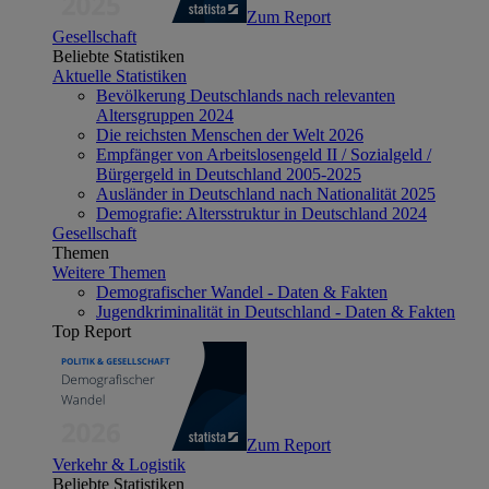
Zum Report
Gesellschaft
Beliebte Statistiken
Aktuelle Statistiken
Bevölkerung Deutschlands nach relevanten
Altersgruppen 2024
Die reichsten Menschen der Welt 2026
Empfänger von Arbeitslosengeld II / Sozialgeld /
Bürgergeld in Deutschland 2005-2025
Ausländer in Deutschland nach Nationalität 2025
Demografie: Altersstruktur in Deutschland 2024
Gesellschaft
Themen
Weitere Themen
Demografischer Wandel - Daten & Fakten
Jugendkriminalität in Deutschland - Daten & Fakten
Top Report
Zum Report
Verkehr & Logistik
Beliebte Statistiken