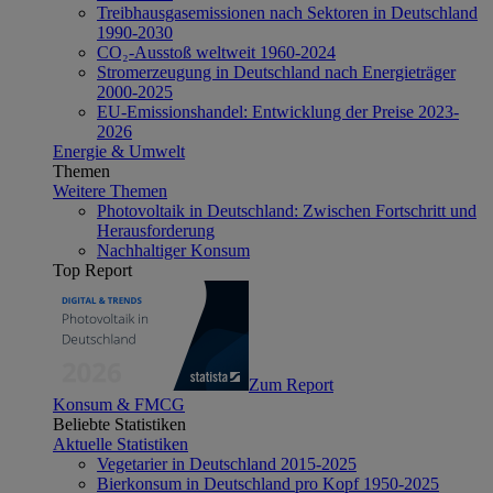
Treibhausgasemissionen nach Sektoren in Deutschland
1990-2030
CO₂-Ausstoß weltweit 1960-2024
Stromerzeugung in Deutschland nach Energieträger
2000-2025
EU-Emissionshandel: Entwicklung der Preise 2023-
2026
Energie & Umwelt
Themen
Weitere Themen
Photovoltaik in Deutschland: Zwischen Fortschritt und
Herausforderung
Nachhaltiger Konsum
Top Report
Zum Report
Konsum & FMCG
Beliebte Statistiken
Aktuelle Statistiken
Vegetarier in Deutschland 2015-2025
Bierkonsum in Deutschland pro Kopf 1950-2025