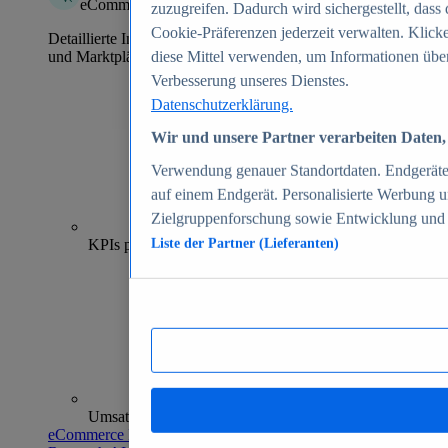
eCommerce Insights
zuzugreifen. Dadurch wird sichergestellt, dass 
Cookie-Präferenzen jederzeit verwalten. Klick
Detaillierte Informationen zu mehr als 39.000 Online-Shops
und Marktplätzen
diese Mittel verwenden, um Informationen über
Verbesserung unseres Dienstes.
Datenschutzerklärung.
Wir und unsere Partner verarbeiten Daten, 
Verwendung genauer Standortdaten. Endgeräteei
auf einem Endgerät. Personalisierte Werbung 
Zielgruppenforschung sowie Entwicklung und
70+
KPIs pro Shop
Liste der Partner (Lieferanten)
Umsatzanalysen und -prognosen
eCommerce Insights entdecken