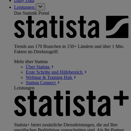
Daily Data
Leistungen
Das Statistik Portal
Trends aus 170 Branchen in 150+ Ländern und über 1 Mio.
Fakten im Direktzugriff.
Mehr über Statista
Über
Statista
Erste Schritte und
Hilfebereich
Webinar & Training
Hub
Statista
Connect
Leistungen
Statista+ bietet zusätzliche Dienstleistungen, die auf Ihre
spezifischen Bedürfnisse zugeschnitten sind. Als Ihr Partner