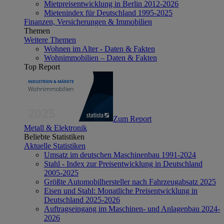
Mietpreisentwicklung in Berlin 2012-2026
Mietenindex für Deutschland 1995-2025
Finanzen, Versicherungen & Immobilien
Themen
Weitere Themen
Wohnen im Alter - Daten & Fakten
Wohnimmobilien – Daten & Fakten
Top Report
Zum Report
Metall & Elektronik
Beliebte Statistiken
Aktuelle Statistiken
Umsatz im deutschen Maschinenbau 1991-2024
Stahl - Index zur Preisentwicklung in Deutschland
2005-2025
Größte Automobilhersteller nach Fahrzeugabsatz 2025
Eisen und Stahl: Monatliche Preisentwicklung in
Deutschland 2025-2026
Auftragseingang im Maschinen- und Anlagenbau 2024-
2026