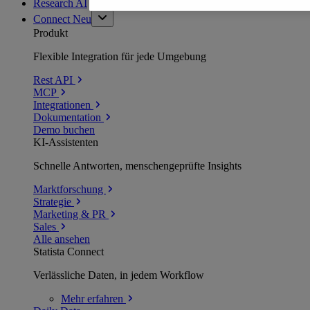
Research AI
Connect
Neu
Produkt
Flexible Integration für jede Umgebung
Rest API
MCP
Integrationen
Dokumentation
Demo buchen
KI-Assistenten
Schnelle Antworten, menschengeprüfte Insights
Marktforschung
Strategie
Marketing & PR
Sales
Alle ansehen
Statista Connect
Verlässliche Daten, in jedem Workflow
Mehr
erfahren