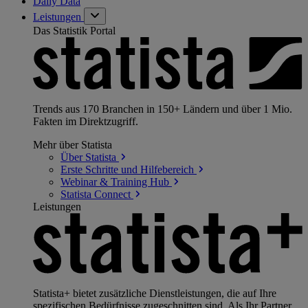
Daily Data
Leistungen
Das Statistik Portal
Trends aus 170 Branchen in 150+ Ländern und über 1 Mio.
Fakten im Direktzugriff.
Mehr über Statista
Über
Statista
Erste Schritte und
Hilfebereich
Webinar & Training
Hub
Statista
Connect
Leistungen
Statista+ bietet zusätzliche Dienstleistungen, die auf Ihre
spezifischen Bedürfnisse zugeschnitten sind. Als Ihr Partner