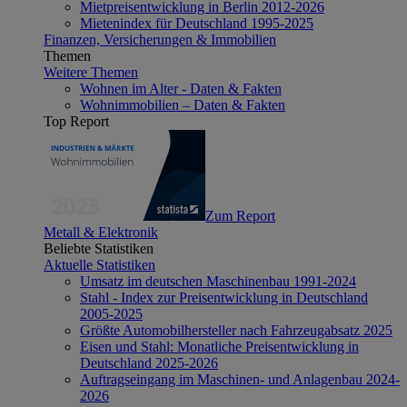
Mietpreisentwicklung in Berlin 2012-2026
Mietenindex für Deutschland 1995-2025
Finanzen, Versicherungen & Immobilien
Themen
Weitere Themen
Wohnen im Alter - Daten & Fakten
Wohnimmobilien – Daten & Fakten
Top Report
Zum Report
Metall & Elektronik
Beliebte Statistiken
Aktuelle Statistiken
Umsatz im deutschen Maschinenbau 1991-2024
Stahl - Index zur Preisentwicklung in Deutschland
2005-2025
Größte Automobilhersteller nach Fahrzeugabsatz 2025
Eisen und Stahl: Monatliche Preisentwicklung in
Deutschland 2025-2026
Auftragseingang im Maschinen- und Anlagenbau 2024-
2026