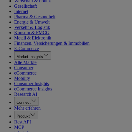
Wirtschaft & Politik
Gesellschaft
Internet
Pharma & Gesundheit
Energie & Umwelt
Verkehr & Logistik
Konsum & FMCG
Metall & Elektronik
Finanzen, Versicherungen & Immobilien
E-Commerce
Market Insights
Alle Märkte
Consumer
eCommerce
Mobility
Consumer Insights
eCommerce Insights
Research AI
Connect
Mehr erfahren
Produkt
Rest API
MCP