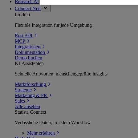
Research AI
Connect
Neu
Produkt
Flexible Integration für jede Umgebung
Rest API
MCP
Integrationen
Dokumentation
Demo buchen
KI-Assistenten
Schnelle Antworten, menschengeprüfte Insights
Marktforschung
Strategie
Marketing & PR
Sales
Alle ansehen
Statista Connect
Verlässliche Daten, in jedem Workflow
Mehr
erfahren