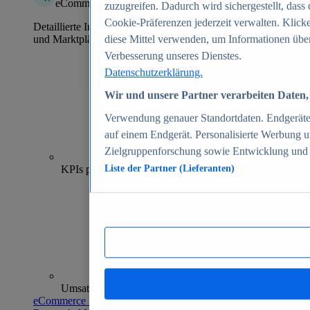
eCommerce Insights
zuzugreifen. Dadurch wird sichergestellt, dass 
Cookie-Präferenzen jederzeit verwalten. Klick
Detaillierte Informationen zu mehr als 39.000 Online-Shops
und Marktplätzen
diese Mittel verwenden, um Informationen über
Verbesserung unseres Dienstes.
Datenschutzerklärung.
Wir und unsere Partner verarbeiten Daten, 
Verwendung genauer Standortdaten. Endgeräteei
auf einem Endgerät. Personalisierte Werbung 
Zielgruppenforschung sowie Entwicklung und
70+
KPIs pro Shop
Liste der Partner (Lieferanten)
Umsatzanalysen und -prognosen
eCommerce Insights entdecken