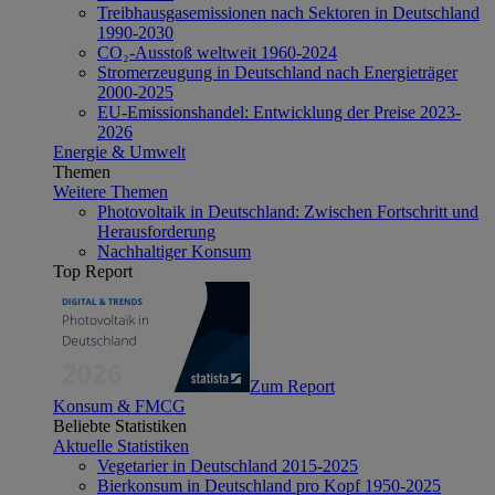
Treibhausgasemissionen nach Sektoren in Deutschland
1990-2030
CO₂-Ausstoß weltweit 1960-2024
Stromerzeugung in Deutschland nach Energieträger
2000-2025
EU-Emissionshandel: Entwicklung der Preise 2023-
2026
Energie & Umwelt
Themen
Weitere Themen
Photovoltaik in Deutschland: Zwischen Fortschritt und
Herausforderung
Nachhaltiger Konsum
Top Report
Zum Report
Konsum & FMCG
Beliebte Statistiken
Aktuelle Statistiken
Vegetarier in Deutschland 2015-2025
Bierkonsum in Deutschland pro Kopf 1950-2025