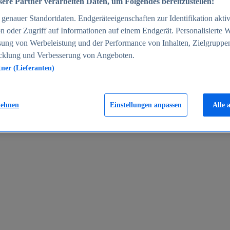
ere Partner verarbeiten Daten, um Folgendes bereitzustellen:
enauer Standortdaten. Endgeräteeigenschaften zur Identifikation aktiv
n oder Zugriff auf Informationen auf einem Endgerät. Personalisierte
sung von Werbeleistung und der Performance von Inhalten, Zielgruppe
cklung und Verbesserung von Angeboten.
tner (Lieferanten)
en 2024
lehnen
Einstellungen anpassen
Alle 
rgeld in Deutschland 2005-2025