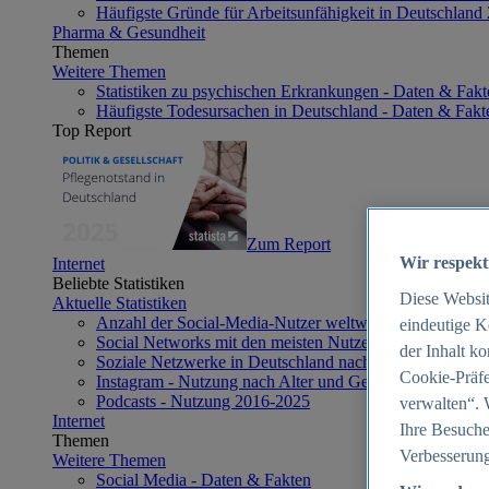
Häufigste Gründe für Arbeitsunfähigkeit in Deutschland
Pharma & Gesundheit
Themen
Weitere Themen
Statistiken zu psychischen Erkrankungen - Daten & Fakt
Häufigste Todesursachen in Deutschland - Daten & Fakt
Top Report
Zum Report
Wir respekt
Internet
Beliebte Statistiken
Diese Websi
Aktuelle Statistiken
Anzahl der Social-Media-Nutzer weltweit 2012-2025
eindeutige K
Social Networks mit den meisten Nutzern weltweit 2025
der Inhalt k
Soziale Netzwerke in Deutschland nach Generationen 2
Cookie-Präfe
Instagram - Nutzung nach Alter und Geschlecht in Deut
Podcasts - Nutzung 2016-2025
verwalten“. 
Internet
Ihre Besuche
Themen
Verbesserung
Weitere Themen
Social Media - Daten & Fakten