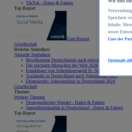
Wir und uns
TikTok - Daten & Fakten
Top Report
Verwendung g
Speichern vo
Inhalte, Mes
sowie Entwi
Zum Report
Liste der Par
Gesellschaft
Beliebte Statistiken
Aktuelle Statistiken
Bevölkerung Deutschlands nach relevanten Altersgrupp
Optionale ab
Die reichsten Menschen der Welt 2026
Empfänger von Arbeitslosengeld II / Sozialgeld / Bürge
Ausländer in Deutschland nach Nationalität 2025
Demografie: Altersstruktur in Deutschland 2024
Gesellschaft
Themen
Weitere Themen
Demografischer Wandel - Daten & Fakten
Jugendkriminalität in Deutschland - Daten & Fakten
Top Report