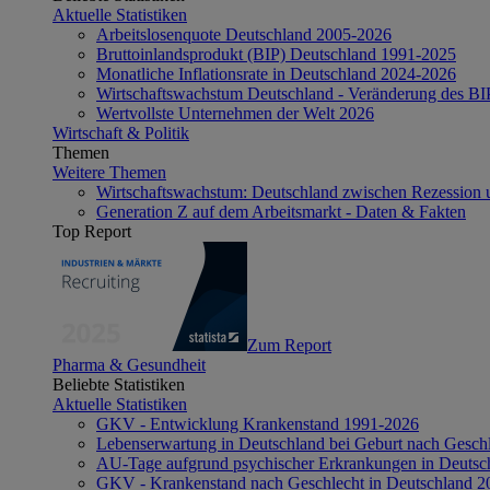
Aktuelle Statistiken
Arbeitslosenquote Deutschland 2005-2026
Bruttoinlandsprodukt (BIP) Deutschland 1991-2025
Monatliche Inflationsrate in Deutschland 2024-2026
Wirtschaftswachstum Deutschland - Veränderung des B
Wertvollste Unternehmen der Welt 2026
Wirtschaft & Politik
Themen
Weitere Themen
Wirtschaftswachstum: Deutschland zwischen Rezession 
Generation Z auf dem Arbeitsmarkt - Daten & Fakten
Top Report
Zum Report
Pharma & Gesundheit
Beliebte Statistiken
Aktuelle Statistiken
GKV - Entwicklung Krankenstand 1991-2026
Lebenserwartung in Deutschland bei Geburt nach Gesch
AU-Tage aufgrund psychischer Erkrankungen in Deutsc
GKV - Krankenstand nach Geschlecht in Deutschland 