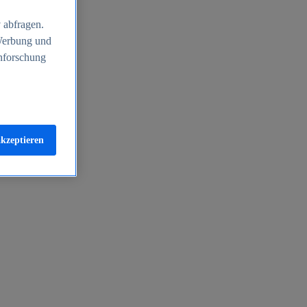
 abfragen.
 Werbung und
nforschung
akzeptieren