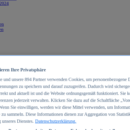
 2024
en
en
ieren Ihre Privatsphäre
te und unsere
894
Partner verwenden Cookies, um personenbezogene 
ennungen zu speichern und darauf zuzugreifen. Dadurch wird sichergest
orrekt und aktuell ist und die Website ordnungsgemäß funktioniert. Sie 
025
renzen jederzeit verwalten. Klicken Sie dazu auf die Schaltfläche „Vor
schland 2025
Wenn Sie einwilligen, werden wir diese Mittel verwenden, um Informat
 zu sammeln. Diese Informationen dienen zur Aggregation von Statisti
 unseres Dienstes.
Datenschutzerklärung.