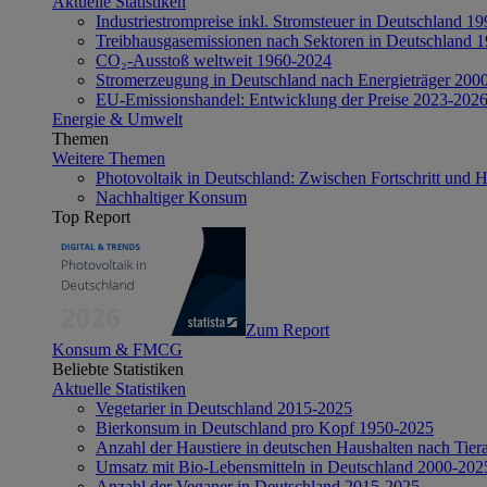
Aktuelle Statistiken
Industriestrompreise inkl. Stromsteuer in Deutschland 1
Treibhausgasemissionen nach Sektoren in Deutschland 
CO₂-Ausstoß weltweit 1960-2024
Stromerzeugung in Deutschland nach Energieträger 200
EU-Emissionshandel: Entwicklung der Preise 2023-202
Energie & Umwelt
Themen
Weitere Themen
Photovoltaik in Deutschland: Zwischen Fortschritt und 
Nachhaltiger Konsum
Top Report
Zum Report
Konsum & FMCG
Beliebte Statistiken
Aktuelle Statistiken
Vegetarier in Deutschland 2015-2025
Bierkonsum in Deutschland pro Kopf 1950-2025
Anzahl der Haustiere in deutschen Haushalten nach Tier
Umsatz mit Bio-Lebensmitteln in Deutschland 2000-202
Anzahl der Veganer in Deutschland 2015-2025