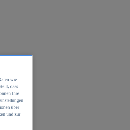
Daten wie
ellt, dass
können Ihre
einstellungen
ionen über
ken und zur