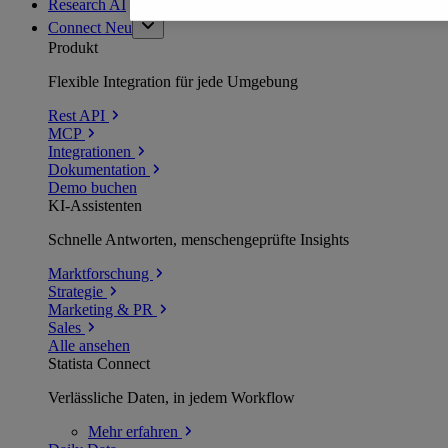
Research AI
Connect
Neu
Produkt
Flexible Integration für jede Umgebung
Rest API
MCP
Integrationen
Dokumentation
Demo buchen
KI-Assistenten
Schnelle Antworten, menschengeprüfte Insights
Marktforschung
Strategie
Marketing & PR
Sales
Alle ansehen
Statista Connect
Verlässliche Daten, in jedem Workflow
Mehr
erfahren