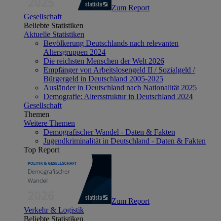
Zum Report
Gesellschaft
Beliebte Statistiken
Aktuelle Statistiken
Bevölkerung Deutschlands nach relevanten
Altersgruppen 2024
Die reichsten Menschen der Welt 2026
Empfänger von Arbeitslosengeld II / Sozialgeld /
Bürgergeld in Deutschland 2005-2025
Ausländer in Deutschland nach Nationalität 2025
Demografie: Altersstruktur in Deutschland 2024
Gesellschaft
Themen
Weitere Themen
Demografischer Wandel - Daten & Fakten
Jugendkriminalität in Deutschland - Daten & Fakten
Top Report
Zum Report
Verkehr & Logistik
Beliebte Statistiken