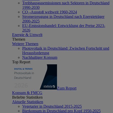
Treibhausgasemissionen nach Sektoren in Deutschland
1990-2030
CO₂-Ausstoß weltweit 1960-2024
Stromerzeugung in Deutschland nach Energieträger
2000-2025
EU-Emissionshandel: Entwicklung der Preise 2023-
2026
Energie & Umwelt
Themen
Weitere Themen
Photovoltaik in Deutschland: Zwischen Fortschritt und
Herausforderung
Nachhaltiger Konsum
Top Report
Zum Report
Konsum & FMCG
Beliebte Statistiken
Aktuelle Statistiken
Vegetarier in Deutschland 2015-2025
Bierkonsum in Deutschland pro Kopf 1950-2025