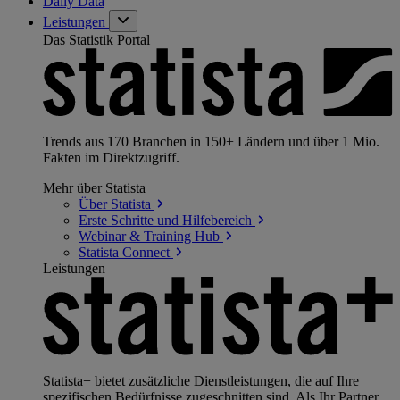
Daily Data
Leistungen
Das Statistik Portal
Trends aus 170 Branchen in 150+ Ländern und über 1 Mio.
Fakten im Direktzugriff.
Mehr über Statista
Über
Statista
Erste Schritte und
Hilfebereich
Webinar & Training
Hub
Statista
Connect
Leistungen
Statista+ bietet zusätzliche Dienstleistungen, die auf Ihre
spezifischen Bedürfnisse zugeschnitten sind. Als Ihr Partner