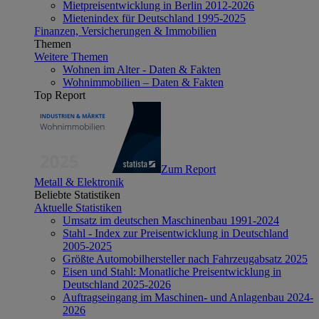
Mietpreisentwicklung in Berlin 2012-2026
Mietenindex für Deutschland 1995-2025
Finanzen, Versicherungen & Immobilien
Themen
Weitere Themen
Wohnen im Alter - Daten & Fakten
Wohnimmobilien – Daten & Fakten
Top Report
Zum Report
Metall & Elektronik
Beliebte Statistiken
Aktuelle Statistiken
Umsatz im deutschen Maschinenbau 1991-2024
Stahl - Index zur Preisentwicklung in Deutschland
2005-2025
Größte Automobilhersteller nach Fahrzeugabsatz 2025
Eisen und Stahl: Monatliche Preisentwicklung in
Deutschland 2025-2026
Auftragseingang im Maschinen- und Anlagenbau 2024-
2026