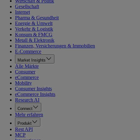
Wirtschaft & Politik
Gesellschaft
Internet
Pharma & Gesundheit
Energie & Umwelt
Verkehr & Logistik
Konsum & FMCG
Metall & Elektronik
Finanzen, Versicherungen & Immobilien
E-Commerce
Market Insights
Alle Märkte
Consumer
eCommerce
Mobility
Consumer Insights
eCommerce Insights
Research AI
Connect
Mehr erfahren
Produkt
Rest API
MCP