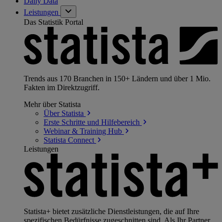
Daily Data
Leistungen
Das Statistik Portal
Trends aus 170 Branchen in 150+ Ländern und über 1 Mio.
Fakten im Direktzugriff.
Mehr über Statista
Über
Statista
Erste Schritte und
Hilfebereich
Webinar & Training
Hub
Statista
Connect
Leistungen
Statista+ bietet zusätzliche Dienstleistungen, die auf Ihre
spezifischen Bedürfnisse zugeschnitten sind. Als Ihr Partner