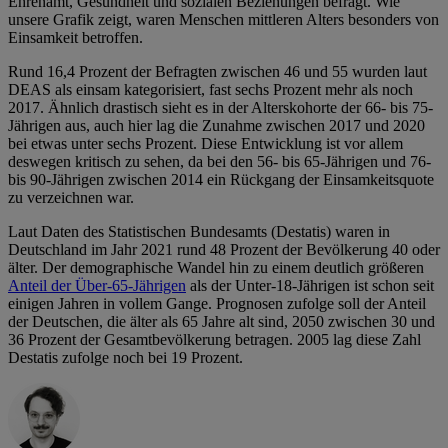
Ehrenamt, Gesundheit und sozialen Beziehungen befragt. Wie
unsere Grafik zeigt, waren Menschen mittleren Alters besonders von
Einsamkeit betroffen.
Rund 16,4 Prozent der Befragten zwischen 46 und 55 wurden laut
DEAS als einsam kategorisiert, fast sechs Prozent mehr als noch
2017. Ähnlich drastisch sieht es in der Alterskohorte der 66- bis 75-
Jährigen aus, auch hier lag die Zunahme zwischen 2017 und 2020
bei etwas unter sechs Prozent. Diese Entwicklung ist vor allem
deswegen kritisch zu sehen, da bei den 56- bis 65-Jährigen und 76-
bis 90-Jährigen zwischen 2014 ein Rückgang der Einsamkeitsquote
zu verzeichnen war.
Laut Daten des Statistischen Bundesamts (Destatis) waren in
Deutschland im Jahr 2021 rund 48 Prozent der Bevölkerung 40 oder
älter. Der demographische Wandel hin zu einem deutlich größeren
Anteil der Über-65-Jährigen
als der Unter-18-Jährigen ist schon seit
einigen Jahren in vollem Gange. Prognosen zufolge soll der Anteil
der Deutschen, die älter als 65 Jahre alt sind, 2050 zwischen 30 und
36 Prozent der Gesamtbevölkerung betragen. 2005 lag diese Zahl
Destatis zufolge noch bei 19 Prozent.