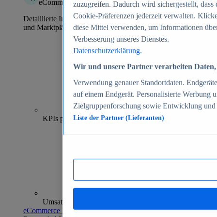
eCommerce Insights
zuzugreifen. Dadurch wird sichergestellt, dass 
Cookie-Präferenzen jederzeit verwalten. Klick
Detaillierte Informationen zu mehr als 39.000 Online-Shops
und Marktplätzen
diese Mittel verwenden, um Informationen über
Verbesserung unseres Dienstes.
Datenschutzerklärung.
Wir und unsere Partner verarbeiten Daten, 
Verwendung genauer Standortdaten. Endgeräteei
auf einem Endgerät. Personalisierte Werbung 
Zielgruppenforschung sowie Entwicklung und
70+
KPIs pro Shop
Liste der Partner (Lieferanten)
Umsatzanalysen und -prognosen
eCommerce Insights entdecken