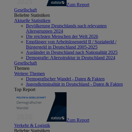
Zum Report
Gesellschaft
Beliebte Statistiken
Aktuelle Statistiken
Bevölkerung Deutschlands nach relevanten
Altersgruppen 2024
Die reichsten Menschen der Welt 2026
Empfänger von Arbeitslosengeld II / Sozialgeld /
Bürgergeld in Deutschland 2005-2025
Ausländer in Deutschland nach Nationalität 2025
Demografie: Altersstruktur in Deutschland 2024
Gesellschaft
Themen
Weitere Themen
Demografischer Wandel - Daten & Fakten
Jugendkriminalität in Deutschland - Daten & Fakten
Top Report
Zum Report
Verkehr & Logistik
Beliebte Statistiken