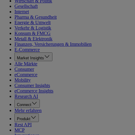
Wirtschaft & Politik
Gesellschaft
Internet
Pharma & Gesundheit
Energie & Umwelt
Verkehr & Logistik
Konsum & FMCG
Metall & Elektronik
Finanzen, Versicherungen & Immobilien
E-Commerce
Market Insights
Alle Märkte
Consumer
eCommerce
Mobility
Consumer Insights
eCommerce Insights
Research AI
Connect
Mehr erfahren
Produkt
Rest API
MCP