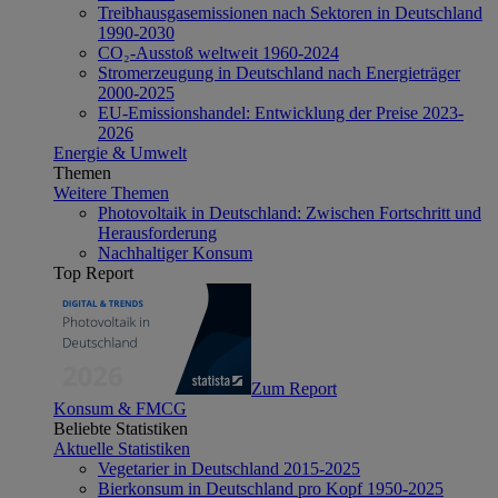
Treibhausgasemissionen nach Sektoren in Deutschland
1990-2030
CO₂-Ausstoß weltweit 1960-2024
Stromerzeugung in Deutschland nach Energieträger
2000-2025
EU-Emissionshandel: Entwicklung der Preise 2023-
2026
Energie & Umwelt
Themen
Weitere Themen
Photovoltaik in Deutschland: Zwischen Fortschritt und
Herausforderung
Nachhaltiger Konsum
Top Report
Zum Report
Konsum & FMCG
Beliebte Statistiken
Aktuelle Statistiken
Vegetarier in Deutschland 2015-2025
Bierkonsum in Deutschland pro Kopf 1950-2025