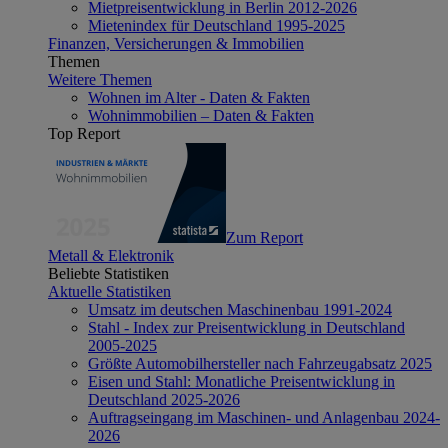
Mietpreisentwicklung in Berlin 2012-2026
Mietenindex für Deutschland 1995-2025
Finanzen, Versicherungen & Immobilien
Themen
Weitere Themen
Wohnen im Alter - Daten & Fakten
Wohnimmobilien – Daten & Fakten
Top Report
Zum Report
Metall & Elektronik
Beliebte Statistiken
Aktuelle Statistiken
Umsatz im deutschen Maschinenbau 1991-2024
Stahl - Index zur Preisentwicklung in Deutschland
2005-2025
Größte Automobilhersteller nach Fahrzeugabsatz 2025
Eisen und Stahl: Monatliche Preisentwicklung in
Deutschland 2025-2026
Auftragseingang im Maschinen- und Anlagenbau 2024-
2026