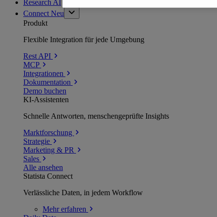
Research AI
Connect
Neu
Produkt
Flexible Integration für jede Umgebung
Rest API
MCP
Integrationen
Dokumentation
Demo buchen
KI-Assistenten
Schnelle Antworten, menschengeprüfte Insights
Marktforschung
Strategie
Marketing & PR
Sales
Alle ansehen
Statista Connect
Verlässliche Daten, in jedem Workflow
Mehr
erfahren