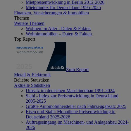
Mietpreisentwicklung in Berlin 2012-2026
Mietenindex für Deutschland 1995-2025
Finanzen, Versicherungen & Immobilien
Themen
Weitere Themen
Wohnen im Alter - Daten & Fakten
Wohnimmobilien – Daten & Fakten
Top Report
Zum Report
Metall & Elektronik
Beliebte Statistiken
Aktuelle Statistiken
Umsatz im deutschen Maschinenbau 1991-2024
Stahl - Index zur Preisentwicklung in Deutschland
2005-2025
Größte Automobilhersteller nach Fahrzeugabsatz 2025
Eisen und Stahl: Monatliche Preisentwicklung in
Deutschland 2025-2026
Auftragseingang im Maschinen- und Anlagenbau 2024-
2026