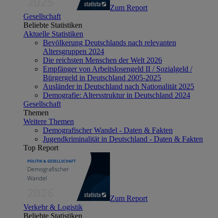
Zum Report
Gesellschaft
Beliebte Statistiken
Aktuelle Statistiken
Bevölkerung Deutschlands nach relevanten
Altersgruppen 2024
Die reichsten Menschen der Welt 2026
Empfänger von Arbeitslosengeld II / Sozialgeld /
Bürgergeld in Deutschland 2005-2025
Ausländer in Deutschland nach Nationalität 2025
Demografie: Altersstruktur in Deutschland 2024
Gesellschaft
Themen
Weitere Themen
Demografischer Wandel - Daten & Fakten
Jugendkriminalität in Deutschland - Daten & Fakten
Top Report
Zum Report
Verkehr & Logistik
Beliebte Statistiken