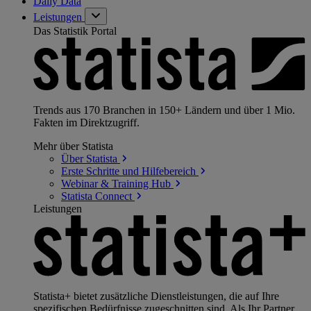
Daily Data
Leistungen
Das Statistik Portal
Trends aus 170 Branchen in 150+ Ländern und über 1 Mio.
Fakten im Direktzugriff.
Mehr über Statista
Über
Statista
Erste Schritte und
Hilfebereich
Webinar & Training
Hub
Statista
Connect
Leistungen
Statista+ bietet zusätzliche Dienstleistungen, die auf Ihre
spezifischen Bedürfnisse zugeschnitten sind. Als Ihr Partner