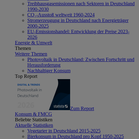
Treibhausgasemissionen nach Sektoren in Deutschland
1990-2030
CO₂-Ausstoß weltweit 1960-2024
Stromerzeugung in Deutschland nach Energieträger
2000-2025
EU-Emissionshandel: Entwicklung der Preise 2023-
2026
Energie & Umwelt
Themen
Weitere Themen
Photovoltaik in Deutschland: Zwischen Fortschritt und
Herausforderung
Nachhaltiger Konsum
Top Report
Zum Report
Konsum & FMCG
Beliebte Statistiken
Aktuelle Statistiken
Vegetarier in Deutschland 2015-2025
Bierkonsum in Deutschland pro Kopf 1950-2025