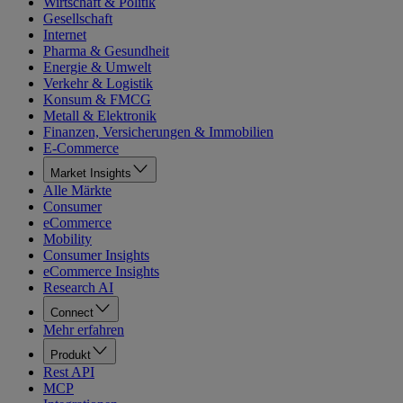
Wirtschaft & Politik
Gesellschaft
Internet
Pharma & Gesundheit
Energie & Umwelt
Verkehr & Logistik
Konsum & FMCG
Metall & Elektronik
Finanzen, Versicherungen & Immobilien
E-Commerce
Market Insights
Alle Märkte
Consumer
eCommerce
Mobility
Consumer Insights
eCommerce Insights
Research AI
Connect
Mehr erfahren
Produkt
Rest API
MCP