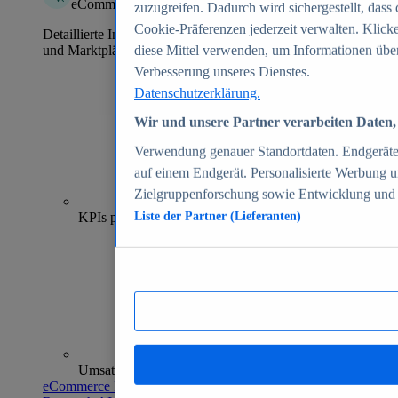
eCommerce Insights
zuzugreifen. Dadurch wird sichergestellt, dass 
Cookie-Präferenzen jederzeit verwalten. Klick
Detaillierte Informationen zu mehr als 39.000 Online-Shops
und Marktplätzen
diese Mittel verwenden, um Informationen über
Verbesserung unseres Dienstes.
Datenschutzerklärung.
Wir und unsere Partner verarbeiten Daten, 
Verwendung genauer Standortdaten. Endgeräteei
auf einem Endgerät. Personalisierte Werbung 
Zielgruppenforschung sowie Entwicklung und
70+
KPIs pro Shop
Liste der Partner (Lieferanten)
Umsatzanalysen und -prognosen
eCommerce Insights entdecken