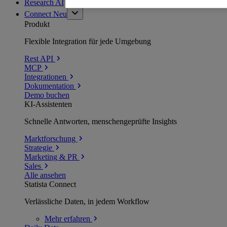
Research AI
Connect
Neu
Produkt
Flexible Integration für jede Umgebung
Rest API
MCP
Integrationen
Dokumentation
Demo buchen
KI-Assistenten
Schnelle Antworten, menschengeprüfte Insights
Marktforschung
Strategie
Marketing & PR
Sales
Alle ansehen
Statista Connect
Verlässliche Daten, in jedem Workflow
Mehr
erfahren