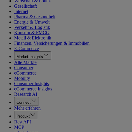
Wirtschaft & Politik
Gesellschaft
Internet
Pharma & Gesundheit
Energie & Umwelt
Verkehr & Logistik
Konsum & FMCG
Metall & Elektronik
Finanzen, Versicherungen & Immobilien
E-Commerce
Market Insights
Alle Märkte
Consumer
eCommerce
Mobility
Consumer Insights
eCommerce Insights
Research AI
Connect
Mehr erfahren
Produkt
Rest API
MCP