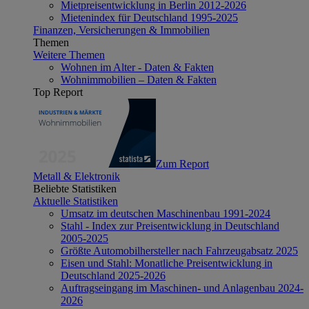
Mietpreisentwicklung in Berlin 2012-2026
Mietenindex für Deutschland 1995-2025
Finanzen, Versicherungen & Immobilien
Themen
Weitere Themen
Wohnen im Alter - Daten & Fakten
Wohnimmobilien – Daten & Fakten
Top Report
Zum Report
Metall & Elektronik
Beliebte Statistiken
Aktuelle Statistiken
Umsatz im deutschen Maschinenbau 1991-2024
Stahl - Index zur Preisentwicklung in Deutschland
2005-2025
Größte Automobilhersteller nach Fahrzeugabsatz 2025
Eisen und Stahl: Monatliche Preisentwicklung in
Deutschland 2025-2026
Auftragseingang im Maschinen- und Anlagenbau 2024-
2026