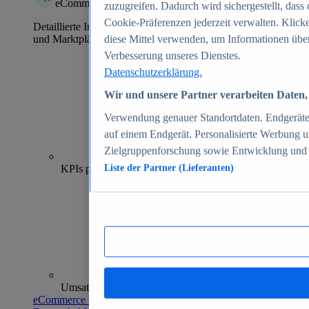
eCommerce Insights
zuzugreifen. Dadurch wird sichergestellt, dass 
Cookie-Präferenzen jederzeit verwalten. Klick
Detaillierte Informationen zu mehr als 39.000 Online-Shops
und Marktplätzen
diese Mittel verwenden, um Informationen über
Verbesserung unseres Dienstes.
Datenschutzerklärung.
Wir und unsere Partner verarbeiten Daten, 
Verwendung genauer Standortdaten. Endgeräteei
auf einem Endgerät. Personalisierte Werbung 
Zielgruppenforschung sowie Entwicklung und
70+
KPIs pro Shop
Liste der Partner (Lieferanten)
Umsatzanalysen und -prognosen
eCommerce Insights entdecken