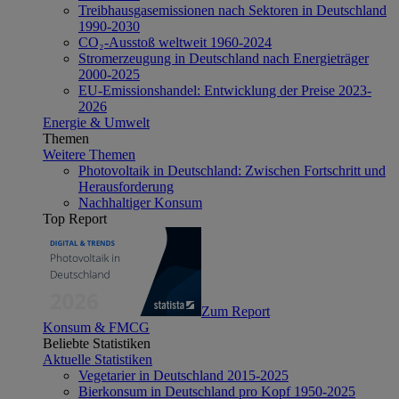
Treibhausgasemissionen nach Sektoren in Deutschland
1990-2030
CO₂-Ausstoß weltweit 1960-2024
Stromerzeugung in Deutschland nach Energieträger
2000-2025
EU-Emissionshandel: Entwicklung der Preise 2023-
2026
Energie & Umwelt
Themen
Weitere Themen
Photovoltaik in Deutschland: Zwischen Fortschritt und
Herausforderung
Nachhaltiger Konsum
Top Report
Zum Report
Konsum & FMCG
Beliebte Statistiken
Aktuelle Statistiken
Vegetarier in Deutschland 2015-2025
Bierkonsum in Deutschland pro Kopf 1950-2025