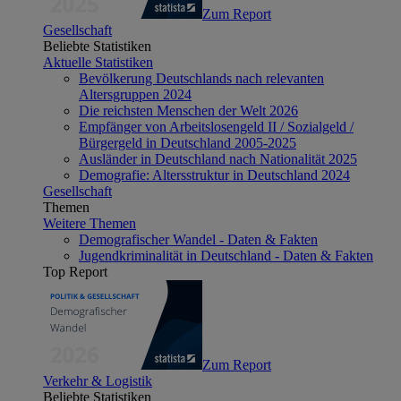
Zum Report
Gesellschaft
Beliebte Statistiken
Aktuelle Statistiken
Bevölkerung Deutschlands nach relevanten
Altersgruppen 2024
Die reichsten Menschen der Welt 2026
Empfänger von Arbeitslosengeld II / Sozialgeld /
Bürgergeld in Deutschland 2005-2025
Ausländer in Deutschland nach Nationalität 2025
Demografie: Altersstruktur in Deutschland 2024
Gesellschaft
Themen
Weitere Themen
Demografischer Wandel - Daten & Fakten
Jugendkriminalität in Deutschland - Daten & Fakten
Top Report
Zum Report
Verkehr & Logistik
Beliebte Statistiken