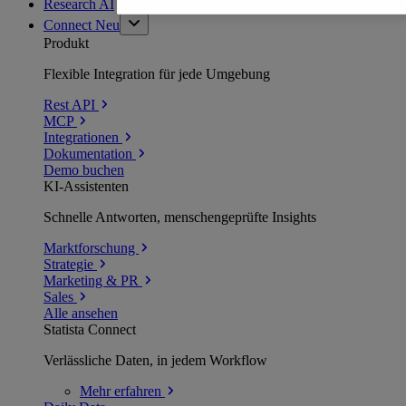
Research AI
Connect
Neu
Produkt
Flexible Integration für jede Umgebung
Rest API
MCP
Integrationen
Dokumentation
Demo buchen
KI-Assistenten
Schnelle Antworten, menschengeprüfte Insights
Marktforschung
Strategie
Marketing & PR
Sales
Alle ansehen
Statista Connect
Verlässliche Daten, in jedem Workflow
Mehr
erfahren