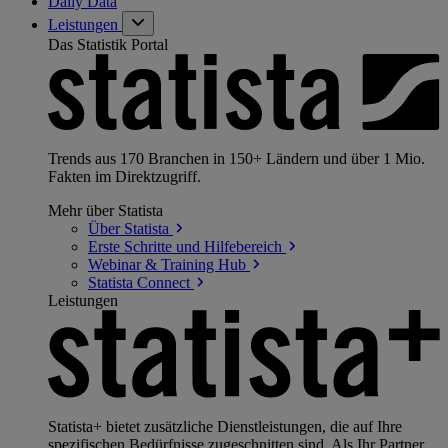
Daily Data
Leistungen
Das Statistik Portal
Trends aus 170 Branchen in 150+ Ländern und über 1 Mio.
Fakten im Direktzugriff.
Mehr über Statista
Über
Statista
Erste Schritte und
Hilfebereich
Webinar & Training
Hub
Statista
Connect
Leistungen
Statista+ bietet zusätzliche Dienstleistungen, die auf Ihre
spezifischen Bedürfnisse zugeschnitten sind. Als Ihr Partner