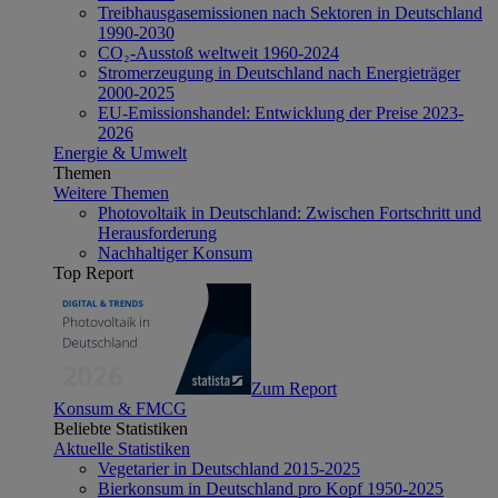
Treibhausgasemissionen nach Sektoren in Deutschland
1990-2030
CO₂-Ausstoß weltweit 1960-2024
Stromerzeugung in Deutschland nach Energieträger
2000-2025
EU-Emissionshandel: Entwicklung der Preise 2023-
2026
Energie & Umwelt
Themen
Weitere Themen
Photovoltaik in Deutschland: Zwischen Fortschritt und
Herausforderung
Nachhaltiger Konsum
Top Report
Zum Report
Konsum & FMCG
Beliebte Statistiken
Aktuelle Statistiken
Vegetarier in Deutschland 2015-2025
Bierkonsum in Deutschland pro Kopf 1950-2025