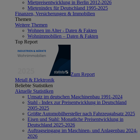
Mietpreisentwicklung in Berlin 2012-2026
Mietenindex für Deutschland 1995-2025
Finanzen, Versicherungen & Immobilien
Themen
Weitere Themen
Wohnen im Alter - Daten & Fakten
Wohnimmobilien – Daten & Fakten
Top Report
Zum Report
Metall & Elektronik
Beliebte Statistiken
Aktuelle Statistiken
Umsatz im deutschen Maschinenbau 1991-2024
Stahl - Index zur Preisentwicklung in Deutschland
2005-2025
Größte Automobilhersteller nach Fahrzeugabsatz 2025
Eisen und Stahl: Monatliche Preisentwicklung in
Deutschland 2025-2026
Auftragseingang im Maschinen- und Anlagenbau 2024-
2026