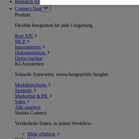
Research AI
Connect
Neu
Produkt
Flexible Integration für jede Umgebung
Rest API
MCP
Integrationen
Dokumentation
Demo buchen
KI-Assistenten
Schnelle Antworten, menschengeprüfte Insights
Marktforschung
Strategie
Marketing & PR
Sales
Alle ansehen
Statista Connect
Verlässliche Daten, in jedem Workflow
Mehr
erfahren