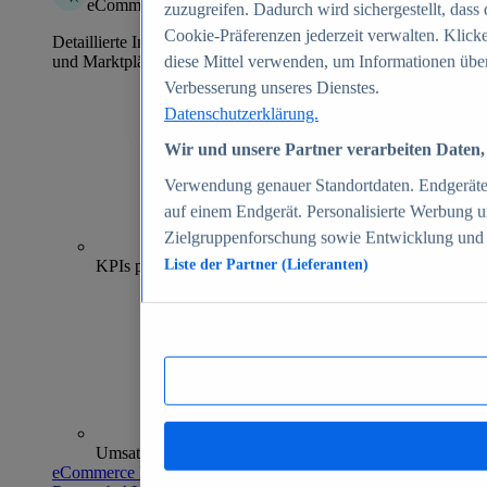
eCommerce Insights
zuzugreifen. Dadurch wird sichergestellt, dass 
Cookie-Präferenzen jederzeit verwalten. Klick
Detaillierte Informationen zu mehr als 39.000 Online-Shops
und Marktplätzen
diese Mittel verwenden, um Informationen über
Verbesserung unseres Dienstes.
Datenschutzerklärung.
Wir und unsere Partner verarbeiten Daten, 
Verwendung genauer Standortdaten. Endgeräteei
auf einem Endgerät. Personalisierte Werbung 
Zielgruppenforschung sowie Entwicklung und
70+
KPIs pro Shop
Liste der Partner (Lieferanten)
Umsatzanalysen und -prognosen
eCommerce Insights entdecken