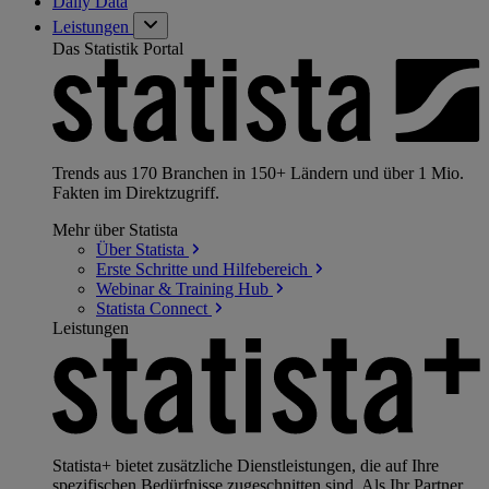
Daily Data
Leistungen
Das Statistik Portal
Trends aus 170 Branchen in 150+ Ländern und über 1 Mio.
Fakten im Direktzugriff.
Mehr über Statista
Über
Statista
Erste Schritte und
Hilfebereich
Webinar & Training
Hub
Statista
Connect
Leistungen
Statista+ bietet zusätzliche Dienstleistungen, die auf Ihre
spezifischen Bedürfnisse zugeschnitten sind. Als Ihr Partner