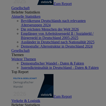
Zum Report
Gesellschaft
Beliebte Statistiken
Aktuelle Statistiken
Bevölkerung Deutschlands nach relevanten
Altersgruppen 2024
Die reichsten Menschen der Welt 2026
Empfänger von Arbeitslosengeld II / Sozialgeld /
Bürgergeld in Deutschland 2005-2025
Ausländer in Deutschland nach Nationalität 2025
Demografie: Altersstruktur in Deutschland 2024
Gesellschaft
Themen
Weitere Themen
Demografischer Wandel - Daten & Fakten
Jugendkriminalität in Deutschland - Daten & Fakten
Top Report
Zum Report
Verkehr & Logistik
Beliebte Statistiken