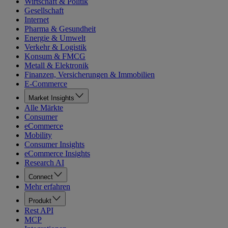
Wirtschaft & Politik
Gesellschaft
Internet
Pharma & Gesundheit
Energie & Umwelt
Verkehr & Logistik
Konsum & FMCG
Metall & Elektronik
Finanzen, Versicherungen & Immobilien
E-Commerce
Market Insights
Alle Märkte
Consumer
eCommerce
Mobility
Consumer Insights
eCommerce Insights
Research AI
Connect
Mehr erfahren
Produkt
Rest API
MCP