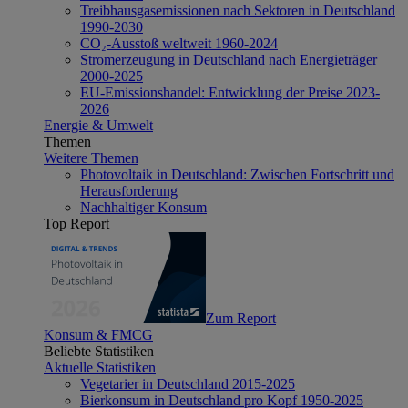
Treibhausgasemissionen nach Sektoren in Deutschland
1990-2030
CO₂-Ausstoß weltweit 1960-2024
Stromerzeugung in Deutschland nach Energieträger
2000-2025
EU-Emissionshandel: Entwicklung der Preise 2023-
2026
Energie & Umwelt
Themen
Weitere Themen
Photovoltaik in Deutschland: Zwischen Fortschritt und
Herausforderung
Nachhaltiger Konsum
Top Report
Zum Report
Konsum & FMCG
Beliebte Statistiken
Aktuelle Statistiken
Vegetarier in Deutschland 2015-2025
Bierkonsum in Deutschland pro Kopf 1950-2025