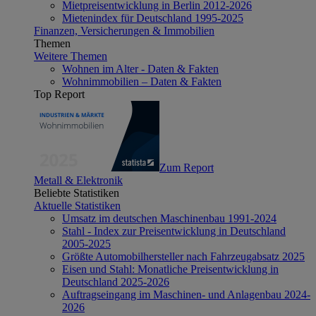
Mietpreisentwicklung in Berlin 2012-2026
Mietenindex für Deutschland 1995-2025
Finanzen, Versicherungen & Immobilien
Themen
Weitere Themen
Wohnen im Alter - Daten & Fakten
Wohnimmobilien – Daten & Fakten
Top Report
Zum Report
Metall & Elektronik
Beliebte Statistiken
Aktuelle Statistiken
Umsatz im deutschen Maschinenbau 1991-2024
Stahl - Index zur Preisentwicklung in Deutschland
2005-2025
Größte Automobilhersteller nach Fahrzeugabsatz 2025
Eisen und Stahl: Monatliche Preisentwicklung in
Deutschland 2025-2026
Auftragseingang im Maschinen- und Anlagenbau 2024-
2026