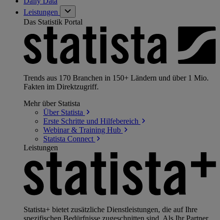
Daily Data
Leistungen
Das Statistik Portal
Trends aus 170 Branchen in 150+ Ländern und über 1 Mio.
Fakten im Direktzugriff.
Mehr über Statista
Über
Statista
Erste Schritte und
Hilfebereich
Webinar & Training
Hub
Statista
Connect
Leistungen
Statista+ bietet zusätzliche Dienstleistungen, die auf Ihre
spezifischen Bedürfnisse zugeschnitten sind. Als Ihr Partner