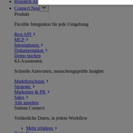
Research AI
Connect
Neu
Produkt
Flexible Integration für jede Umgebung
Rest API
MCP
Integrationen
Dokumentation
Demo buchen
KI-Assistenten
Schnelle Antworten, menschengeprüfte Insights
Marktforschung
Strategie
Marketing & PR
Sales
Alle ansehen
Statista Connect
Verlässliche Daten, in jedem Workflow
Mehr
erfahren