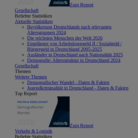
Zum Report
Gesellschaft
Beliebte Statistiken
Aktuelle Statistiken
Bevölkerung Deutschlands nach relevanten
Altersgruppen 2024
Die reichsten Menschen der Welt 2026
Empfänger von Arbeitslosengeld II / Sozialgeld /
Bürgergeld in Deutschland 2005-2025
Ausländer in Deutschland nach Nationalität 2025
Demografie: Altersstruktur in Deutschland 2024
Gesellschaft
Themen
Weitere Themen
Demografischer Wandel - Daten & Fakten
Jugendkriminalität in Deutschland - Daten & Fakten
Top Report
Zum Report
Verkehr & Logistik
Beliebte Statistiken