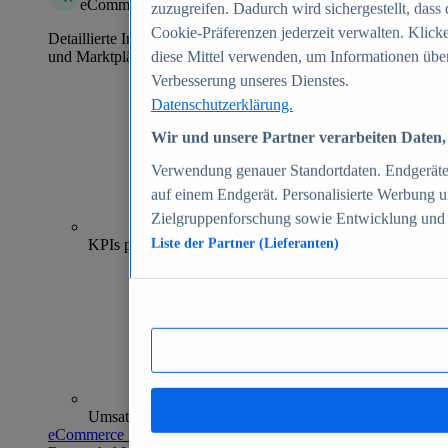
eCommerce Insights
zuzugreifen. Dadurch wird sichergestellt, dass 
Cookie-Präferenzen jederzeit verwalten. Klick
Detaillierte Informationen zu mehr als 39.000 Online-Shops
und Marktplätzen
diese Mittel verwenden, um Informationen über
Verbesserung unseres Dienstes.
Datenschutzerklärung.
Wir und unsere Partner verarbeiten Daten, 
Verwendung genauer Standortdaten. Endgeräteei
auf einem Endgerät. Personalisierte Werbung 
Zielgruppenforschung sowie Entwicklung und
70+
KPIs pro Shop
Liste der Partner (Lieferanten)
Umsatzanalysen und -prognosen
eCommerce Insights entdecken