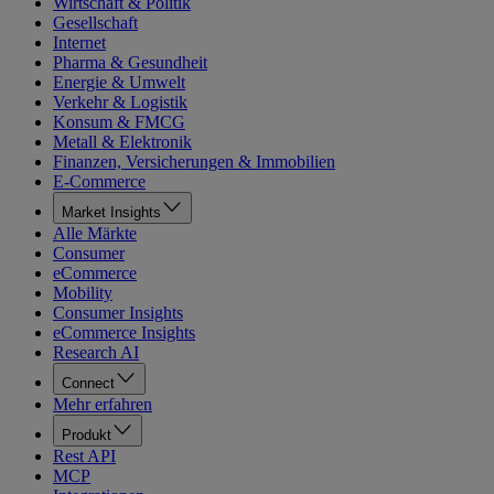
Wirtschaft & Politik
Gesellschaft
Internet
Pharma & Gesundheit
Energie & Umwelt
Verkehr & Logistik
Konsum & FMCG
Metall & Elektronik
Finanzen, Versicherungen & Immobilien
E-Commerce
Market Insights
Alle Märkte
Consumer
eCommerce
Mobility
Consumer Insights
eCommerce Insights
Research AI
Connect
Mehr erfahren
Produkt
Rest API
MCP