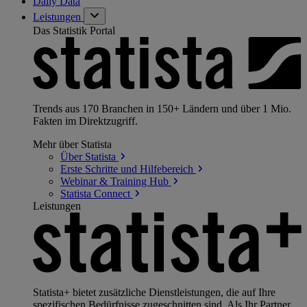
Daily Data
Leistungen
Das Statistik Portal
Trends aus 170 Branchen in 150+ Ländern und über 1 Mio.
Fakten im Direktzugriff.
Mehr über Statista
Über
Statista
Erste Schritte und
Hilfebereich
Webinar & Training
Hub
Statista
Connect
Leistungen
Statista+ bietet zusätzliche Dienstleistungen, die auf Ihre
spezifischen Bedürfnisse zugeschnitten sind. Als Ihr Partner