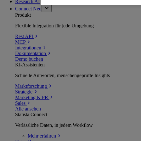
Research AI
Connect
Neu
Produkt
Flexible Integration für jede Umgebung
Rest API
MCP
Integrationen
Dokumentation
Demo buchen
KI-Assistenten
Schnelle Antworten, menschengeprüfte Insights
Marktforschung
Strategie
Marketing & PR
Sales
Alle ansehen
Statista Connect
Verlässliche Daten, in jedem Workflow
Mehr
erfahren