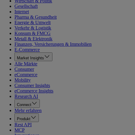
Wirtschaft & Politik
Gesellschaft
Internet
Pharma & Gesundheit
Energie & Umwelt
Verkehr & Logistik
Konsum & FMCG
Metall & Elektronik
Finanzen, Versicherungen & Immobilien
E-Commerce
Market Insights
Alle Märkte
Consumer
eCommerce
Mobility
Consumer Insights
eCommerce Insights
Research AI
Connect
Mehr erfahren
Produkt
Rest API
MCP