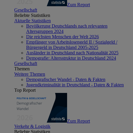
Zum Report
Gesellschaft
Beliebte Statistiken
Aktuelle Statistiken
Bevölkerung Deutschlands nach relevanten
Altersgruppen 2024
Die reichsten Menschen der Welt 2026
Empfänger von Arbeitslosengeld II / Sozialgeld /
Bürgergeld in Deutschland 2005-2025
Ausländer in Deutschland nach Nationalität 2025
Demografie: Altersstruktur in Deutschland 2024
Gesellschaft
Themen
Weitere Themen
Demografischer Wandel - Daten & Fakten
Jugendkriminalität in Deutschland - Daten & Fakten
Top Report
Zum Report
Verkehr & Logistik
Beliebte Statistiken