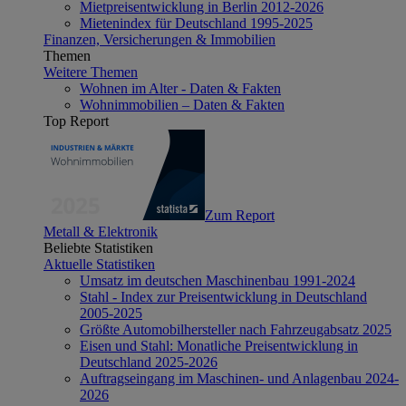
Mietpreisentwicklung in Berlin 2012-2026
Mietenindex für Deutschland 1995-2025
Finanzen, Versicherungen & Immobilien
Themen
Weitere Themen
Wohnen im Alter - Daten & Fakten
Wohnimmobilien – Daten & Fakten
Top Report
Zum Report
Metall & Elektronik
Beliebte Statistiken
Aktuelle Statistiken
Umsatz im deutschen Maschinenbau 1991-2024
Stahl - Index zur Preisentwicklung in Deutschland
2005-2025
Größte Automobilhersteller nach Fahrzeugabsatz 2025
Eisen und Stahl: Monatliche Preisentwicklung in
Deutschland 2025-2026
Auftragseingang im Maschinen- und Anlagenbau 2024-
2026