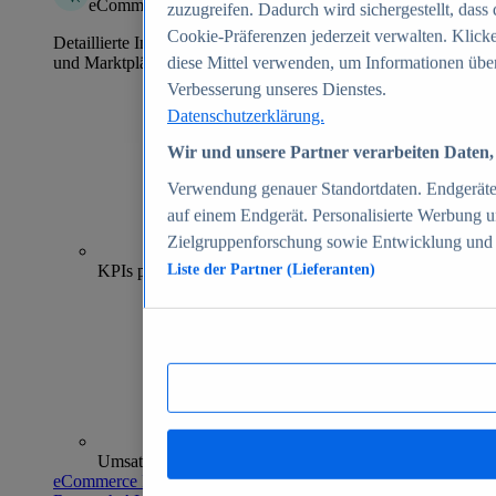
eCommerce Insights
zuzugreifen. Dadurch wird sichergestellt, dass 
Cookie-Präferenzen jederzeit verwalten. Klick
Detaillierte Informationen zu mehr als 39.000 Online-Shops
und Marktplätzen
diese Mittel verwenden, um Informationen über
Verbesserung unseres Dienstes.
Datenschutzerklärung.
Wir und unsere Partner verarbeiten Daten, 
Verwendung genauer Standortdaten. Endgeräteei
auf einem Endgerät. Personalisierte Werbung 
Zielgruppenforschung sowie Entwicklung und
70+
KPIs pro Shop
Liste der Partner (Lieferanten)
Umsatzanalysen und -prognosen
eCommerce Insights entdecken