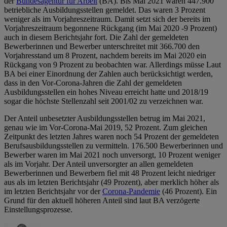
der
Bundesagentur für Arbeit
(BA). Bis Mai 2021 waren 447.900
betriebliche Ausbildungsstellen gemeldet. Das waren 3 Prozent
weniger als im Vorjahreszeitraum. Damit setzt sich der bereits im
Vorjahreszeitraum begonnene Rückgang (im Mai 2020 -9 Prozent)
auch in diesem Berichtsjahr fort. Die Zahl der gemeldeten
Bewerberinnen und Bewerber unterschreitet mit 366.700 den
Vorjahresstand um 8 Prozent, nachdem bereits im Mai 2020 ein
Rückgang von 9 Prozent zu beobachten war. Allerdings müsse Laut
BA bei einer Einordnung der Zahlen auch berücksichtigt werden,
dass in den Vor-Corona-Jahren die Zahl der gemeldeten
Ausbildungsstellen ein hohes Niveau erreicht hatte und 2018/19
sogar die höchste Stellenzahl seit 2001/02 zu verzeichnen war.
Der Anteil unbesetzter Ausbildungsstellen betrug im Mai 2021,
genau wie im Vor-Corona-Mai 2019, 52 Prozent. Zum gleichen
Zeitpunkt des letzten Jahres waren noch 54 Prozent der gemeldeten
Berufsausbildungsstellen zu vermitteln. 176.500 Bewerberinnen und
Bewerber waren im Mai 2021 noch unversorgt, 10 Prozent weniger
als im Vorjahr. Der Anteil unversorgter an allen gemeldeten
Bewerberinnen und Bewerbern fiel mit 48 Prozent leicht niedriger
aus als im letzten Berichtsjahr (49 Prozent), aber merklich höher als
im letzten Berichtsjahr vor der
Corona-Pandemie
(46 Prozent). Ein
Grund für den aktuell höheren Anteil sind laut BA verzögerte
Einstellungsprozesse.