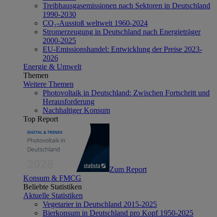
Treibhausgasemissionen nach Sektoren in Deutschland
1990-2030
CO₂-Ausstoß weltweit 1960-2024
Stromerzeugung in Deutschland nach Energieträger
2000-2025
EU-Emissionshandel: Entwicklung der Preise 2023-
2026
Energie & Umwelt
Themen
Weitere Themen
Photovoltaik in Deutschland: Zwischen Fortschritt und
Herausforderung
Nachhaltiger Konsum
Top Report
Zum Report
Konsum & FMCG
Beliebte Statistiken
Aktuelle Statistiken
Vegetarier in Deutschland 2015-2025
Bierkonsum in Deutschland pro Kopf 1950-2025