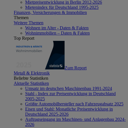
Mietpreisentwicklung in Berlin 2012-2026
Mietenindex für Deutschland 1995-2025
Finanzen, Versicherungen & Immobilien
Themen
Weitere Themen
Wohnen im Alter - Daten & Fakten
Wohnimmobilien – Daten & Fakten
Top Report
Zum Report
Metall & Elektronik
Beliebte Statistiken
Aktuelle Statistiken
Umsatz im deutschen Maschinenbau 1991-2024
Stahl - Index zur Preisentwicklung in Deutschland
2005-2025
Größte Automobilhersteller nach Fahrzeugabsatz 2025
Eisen und Stahl: Monatliche Preisentwicklung in
Deutschland 2025-2026
Auftragseingang im Maschinen- und Anlagenbau 2024-
2026