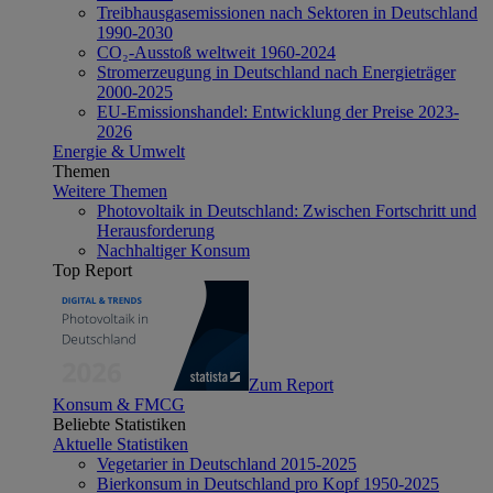
Treibhausgasemissionen nach Sektoren in Deutschland
1990-2030
CO₂-Ausstoß weltweit 1960-2024
Stromerzeugung in Deutschland nach Energieträger
2000-2025
EU-Emissionshandel: Entwicklung der Preise 2023-
2026
Energie & Umwelt
Themen
Weitere Themen
Photovoltaik in Deutschland: Zwischen Fortschritt und
Herausforderung
Nachhaltiger Konsum
Top Report
Zum Report
Konsum & FMCG
Beliebte Statistiken
Aktuelle Statistiken
Vegetarier in Deutschland 2015-2025
Bierkonsum in Deutschland pro Kopf 1950-2025