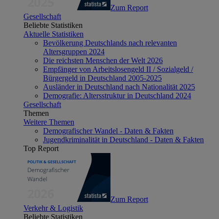
Zum Report
Gesellschaft
Beliebte Statistiken
Aktuelle Statistiken
Bevölkerung Deutschlands nach relevanten
Altersgruppen 2024
Die reichsten Menschen der Welt 2026
Empfänger von Arbeitslosengeld II / Sozialgeld /
Bürgergeld in Deutschland 2005-2025
Ausländer in Deutschland nach Nationalität 2025
Demografie: Altersstruktur in Deutschland 2024
Gesellschaft
Themen
Weitere Themen
Demografischer Wandel - Daten & Fakten
Jugendkriminalität in Deutschland - Daten & Fakten
Top Report
Zum Report
Verkehr & Logistik
Beliebte Statistiken