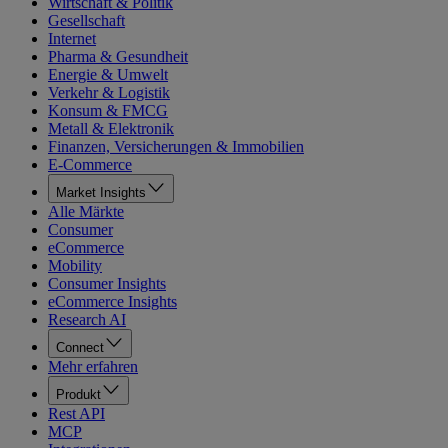
Wirtschaft & Politik
Gesellschaft
Internet
Pharma & Gesundheit
Energie & Umwelt
Verkehr & Logistik
Konsum & FMCG
Metall & Elektronik
Finanzen, Versicherungen & Immobilien
E-Commerce
Market Insights
Alle Märkte
Consumer
eCommerce
Mobility
Consumer Insights
eCommerce Insights
Research AI
Connect
Mehr erfahren
Produkt
Rest API
MCP