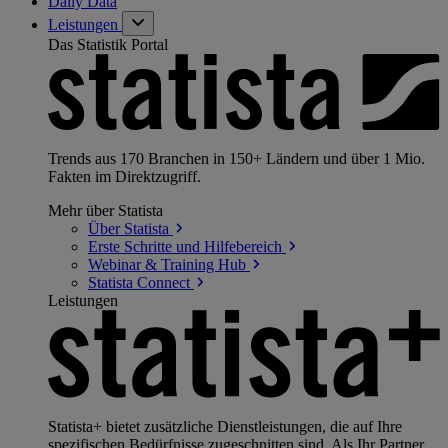
Daily Data
Leistungen
Das Statistik Portal
Trends aus 170 Branchen in 150+ Ländern und über 1 Mio.
Fakten im Direktzugriff.
Mehr über Statista
Über
Statista
Erste Schritte und
Hilfebereich
Webinar & Training
Hub
Statista
Connect
Leistungen
Statista+ bietet zusätzliche Dienstleistungen, die auf Ihre
spezifischen Bedürfnisse zugeschnitten sind. Als Ihr Partner