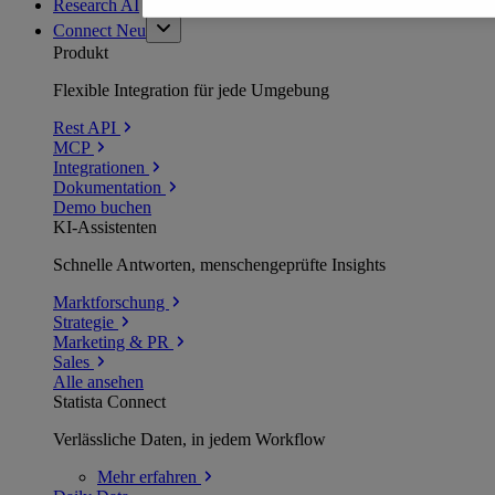
Research AI
Connect
Neu
Produkt
Flexible Integration für jede Umgebung
Rest API
MCP
Integrationen
Dokumentation
Demo buchen
KI-Assistenten
Schnelle Antworten, menschengeprüfte Insights
Marktforschung
Strategie
Marketing & PR
Sales
Alle ansehen
Statista Connect
Verlässliche Daten, in jedem Workflow
Mehr
erfahren