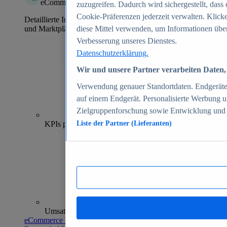
eCommerce Insights
zuzugreifen. Dadurch wird sichergestellt, dass 
Cookie-Präferenzen jederzeit verwalten. Klick
Detaillierte Informationen zu mehr als 39.000 Online-Shops
und Marktplätzen
diese Mittel verwenden, um Informationen über
Verbesserung unseres Dienstes.
Datenschutzerklärung.
Wir und unsere Partner verarbeiten Daten, 
Verwendung genauer Standortdaten. Endgeräteei
auf einem Endgerät. Personalisierte Werbung 
Zielgruppenforschung sowie Entwicklung und
70+
KPIs pro Shop
Liste der Partner (Lieferanten)
Umsatzanalysen und -prognosen
eCommerce Insights entdecken