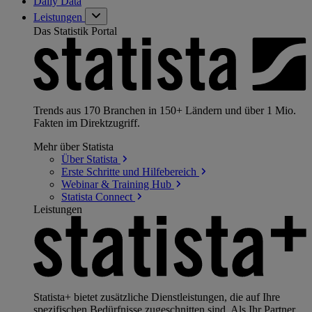
Daily Data
Leistungen
Das Statistik Portal
Trends aus 170 Branchen in 150+ Ländern und über 1 Mio.
Fakten im Direktzugriff.
Mehr über Statista
Über
Statista
Erste Schritte und
Hilfebereich
Webinar & Training
Hub
Statista
Connect
Leistungen
Statista+ bietet zusätzliche Dienstleistungen, die auf Ihre
spezifischen Bedürfnisse zugeschnitten sind. Als Ihr Partner