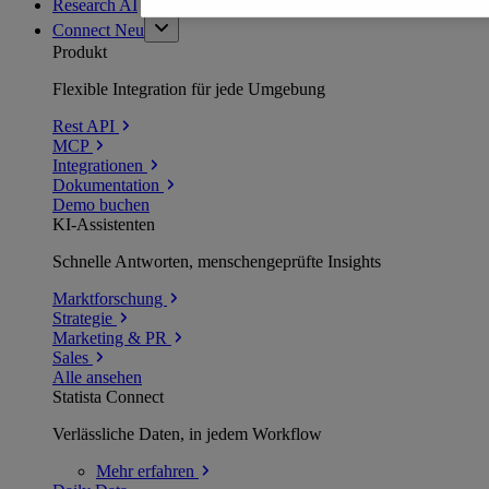
Research AI
Connect
Neu
Produkt
Flexible Integration für jede Umgebung
Rest API
MCP
Integrationen
Dokumentation
Demo buchen
KI-Assistenten
Schnelle Antworten, menschengeprüfte Insights
Marktforschung
Strategie
Marketing & PR
Sales
Alle ansehen
Statista Connect
Verlässliche Daten, in jedem Workflow
Mehr
erfahren