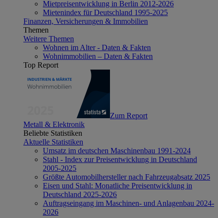
Mietpreisentwicklung in Berlin 2012-2026
Mietenindex für Deutschland 1995-2025
Finanzen, Versicherungen & Immobilien
Themen
Weitere Themen
Wohnen im Alter - Daten & Fakten
Wohnimmobilien – Daten & Fakten
Top Report
Zum Report
Metall & Elektronik
Beliebte Statistiken
Aktuelle Statistiken
Umsatz im deutschen Maschinenbau 1991-2024
Stahl - Index zur Preisentwicklung in Deutschland
2005-2025
Größte Automobilhersteller nach Fahrzeugabsatz 2025
Eisen und Stahl: Monatliche Preisentwicklung in
Deutschland 2025-2026
Auftragseingang im Maschinen- und Anlagenbau 2024-
2026