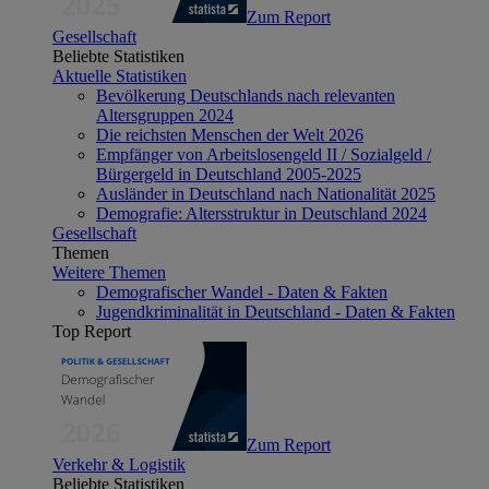
Zum Report
Gesellschaft
Beliebte Statistiken
Aktuelle Statistiken
Bevölkerung Deutschlands nach relevanten
Altersgruppen 2024
Die reichsten Menschen der Welt 2026
Empfänger von Arbeitslosengeld II / Sozialgeld /
Bürgergeld in Deutschland 2005-2025
Ausländer in Deutschland nach Nationalität 2025
Demografie: Altersstruktur in Deutschland 2024
Gesellschaft
Themen
Weitere Themen
Demografischer Wandel - Daten & Fakten
Jugendkriminalität in Deutschland - Daten & Fakten
Top Report
Zum Report
Verkehr & Logistik
Beliebte Statistiken