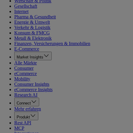
Wirtschaft & Politik
Gesellschaft
Internet
Pharma & Gesundheit
Energie & Umwelt
Verkehr & Logistik
Konsum & FMCG
Metall & Elektronik
Finanzen, Versicherungen & Immobilien
E-Commerce
Market Insights
Alle Märkte
Consumer
eCommerce
Mobility
Consumer Insights
eCommerce Insights
Research AI
Connect
Mehr erfahren
Produkt
Rest API
MCP