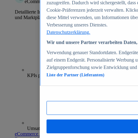
eCommerce Insights
zuzugreifen. Dadurch wird sichergestellt, dass 
Cookie-Präferenzen jederzeit verwalten. Klick
Detaillierte Informationen zu mehr als 39.000 Online-Shops
und Marktplätzen
diese Mittel verwenden, um Informationen über
Verbesserung unseres Dienstes.
Datenschutzerklärung.
Wir und unsere Partner verarbeiten Daten, 
Verwendung genauer Standortdaten. Endgeräteei
auf einem Endgerät. Personalisierte Werbung 
Zielgruppenforschung sowie Entwicklung und
70+
KPIs pro Shop
Liste der Partner (Lieferanten)
Umsatzanalysen und -prognosen
eCommerce Insights entdecken