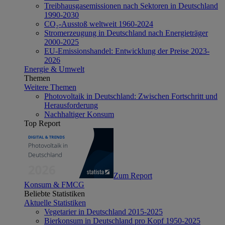
Treibhausgasemissionen nach Sektoren in Deutschland
1990-2030
CO₂-Ausstoß weltweit 1960-2024
Stromerzeugung in Deutschland nach Energieträger
2000-2025
EU-Emissionshandel: Entwicklung der Preise 2023-
2026
Energie & Umwelt
Themen
Weitere Themen
Photovoltaik in Deutschland: Zwischen Fortschritt und
Herausforderung
Nachhaltiger Konsum
Top Report
Zum Report
Konsum & FMCG
Beliebte Statistiken
Aktuelle Statistiken
Vegetarier in Deutschland 2015-2025
Bierkonsum in Deutschland pro Kopf 1950-2025