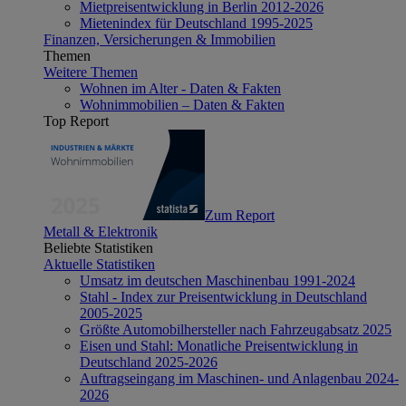
Mietpreisentwicklung in Berlin 2012-2026
Mietenindex für Deutschland 1995-2025
Finanzen, Versicherungen & Immobilien
Themen
Weitere Themen
Wohnen im Alter - Daten & Fakten
Wohnimmobilien – Daten & Fakten
Top Report
Zum Report
Metall & Elektronik
Beliebte Statistiken
Aktuelle Statistiken
Umsatz im deutschen Maschinenbau 1991-2024
Stahl - Index zur Preisentwicklung in Deutschland
2005-2025
Größte Automobilhersteller nach Fahrzeugabsatz 2025
Eisen und Stahl: Monatliche Preisentwicklung in
Deutschland 2025-2026
Auftragseingang im Maschinen- und Anlagenbau 2024-
2026