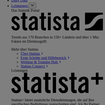
Daily Data
Leistungen
Das Statistik Portal
Trends aus 170 Branchen in 150+ Ländern und über 1 Mio.
Fakten im Direktzugriff.
Mehr über Statista
Über
Statista
Erste Schritte und
Hilfebereich
Webinar & Training
Hub
Statista
Connect
Leistungen
Statista+ bietet zusätzliche Dienstleistungen, die auf Ihre
spezifischen Bedürfnisse zugeschnitten sind. Als Ihr Partner