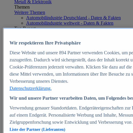
Metall & Elektronik
Themen
Weitere Themen
Automobilindustrie Deutschland - Daten & Fakten
Automobilindustrie weltweit - Daten & Fakten
Top Report
Wir respektieren Ihre Privatsphäre
Diese Website und unsere
894
Partner verwenden Cookies, um pe
Zum Report
zuzugreifen. Dadurch wird sichergestellt, dass der Inhalt korrekt
E-commerce
Cookie-Präferenzen jederzeit verwalten. Klicken Sie dazu auf die
Beliebte Statistiken
diese Mittel verwenden, um Informationen über Ihre Besuche zu s
Aktuelle Statistiken
E-Commerce - Entwicklung des Umsatzes in
Verbesserung unseres Dienstes.
Deutschland 1999-2025
Datenschutzerklärung.
Umsatz von Amazon in Deutschland und weltweit
2010-2025
Wir und unsere Partner verarbeiten Daten, um Folgendes bere
B2C-E-Commerce: Top-50 Online Shops in
Deutschland 2024
Verwendung genauer Standortdaten. Endgeräteeigenschaften zur Id
Marktanteile von Online-Zahlungsverfahren in
auf einem Endgerät. Personalisierte Werbung und Inhalte, Messu
Deutschland 2024
Zielgruppenforschung sowie Entwicklung und Verbesserung von
Umsatzstarke Warengruppen im Online-Handel in
Deutschland 2023-2025
Liste der Partner (Lieferanten)