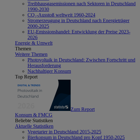
Treibhausgasemissionen nach Sektoren in Deutschland
1990-2030
CO₂-Ausstoß weltweit 1960-2024
Stromerzeugung in Deutschland nach Energieträger
2000-2025
EU-Emissionshandel: Entwicklung der Preise 2023-
2026
Energie & Umwelt
Themen
Weitere Themen
Photovoltaik in Deutschland: Zwischen Fortschritt und
Herausforderung
Nachhaltiger Konsum
Top Report
Zum Report
Konsum & FMCG
Beliebte Statistiken
Aktuelle Statistiken
Vegetarier in Deutschland 2015-2025
Bierkonsum in Deutschland pro Kopf 1950-2025