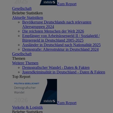
Zum Report
Gesellschaft
Beliebte Statistiken
Aktuelle Statistiken
Bevölkerung Deutschlands nach relevanten
Altersgruppen 2024
Die reichsten Menschen der Welt 2026
Empfänger von Arbeitslosengeld II / Sozialgeld /
Bürgergeld in Deutschland 2005-2025
Ausländer in Deutschland nach Nationalität 2025
Demografie: Altersstruktur in Deutschland 2024
Gesellschaft
Themen
Weitere Themen
Demografischer Wandel - Daten & Fakten
Jugendkriminalität in Deutschland - Daten & Fakten
Top Report
Zum Report
Verkehr & Logistik
Beliebte Statistiken