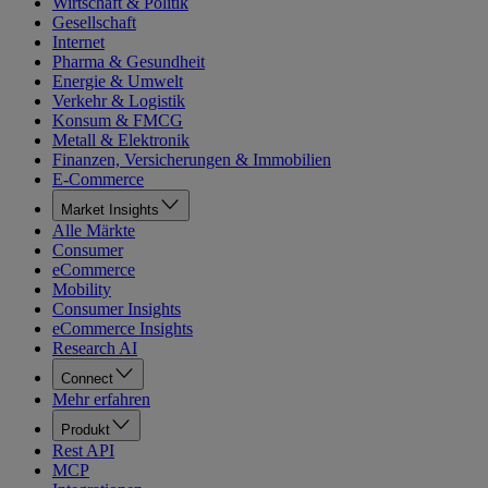
Wirtschaft & Politik
Gesellschaft
Internet
Pharma & Gesundheit
Energie & Umwelt
Verkehr & Logistik
Konsum & FMCG
Metall & Elektronik
Finanzen, Versicherungen & Immobilien
E-Commerce
Market Insights
Alle Märkte
Consumer
eCommerce
Mobility
Consumer Insights
eCommerce Insights
Research AI
Connect
Mehr erfahren
Produkt
Rest API
MCP