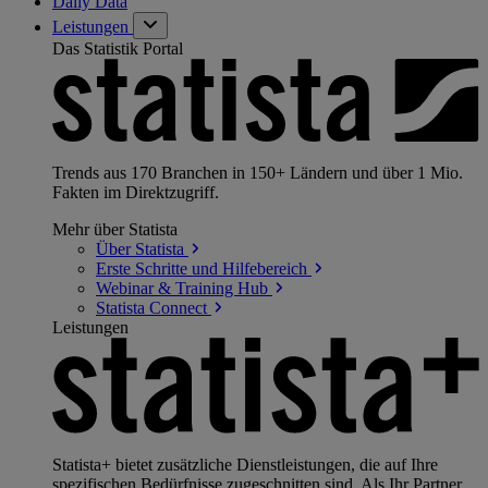
Daily Data
Leistungen
Das Statistik Portal
Trends aus 170 Branchen in 150+ Ländern und über 1 Mio.
Fakten im Direktzugriff.
Mehr über Statista
Über
Statista
Erste Schritte und
Hilfebereich
Webinar & Training
Hub
Statista
Connect
Leistungen
Statista+ bietet zusätzliche Dienstleistungen, die auf Ihre
spezifischen Bedürfnisse zugeschnitten sind. Als Ihr Partner