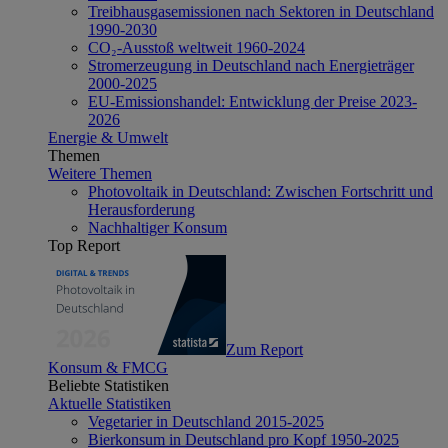
Treibhausgasemissionen nach Sektoren in Deutschland
1990-2030
CO₂-Ausstoß weltweit 1960-2024
Stromerzeugung in Deutschland nach Energieträger
2000-2025
EU-Emissionshandel: Entwicklung der Preise 2023-
2026
Energie & Umwelt
Themen
Weitere Themen
Photovoltaik in Deutschland: Zwischen Fortschritt und
Herausforderung
Nachhaltiger Konsum
Top Report
Zum Report
Konsum & FMCG
Beliebte Statistiken
Aktuelle Statistiken
Vegetarier in Deutschland 2015-2025
Bierkonsum in Deutschland pro Kopf 1950-2025