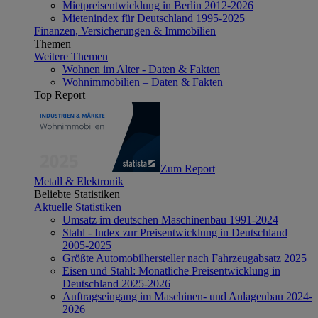
Mietpreisentwicklung in Berlin 2012-2026
Mietenindex für Deutschland 1995-2025
Finanzen, Versicherungen & Immobilien
Themen
Weitere Themen
Wohnen im Alter - Daten & Fakten
Wohnimmobilien – Daten & Fakten
Top Report
Zum Report
Metall & Elektronik
Beliebte Statistiken
Aktuelle Statistiken
Umsatz im deutschen Maschinenbau 1991-2024
Stahl - Index zur Preisentwicklung in Deutschland
2005-2025
Größte Automobilhersteller nach Fahrzeugabsatz 2025
Eisen und Stahl: Monatliche Preisentwicklung in
Deutschland 2025-2026
Auftragseingang im Maschinen- und Anlagenbau 2024-
2026