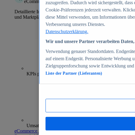
eCommerce Insights
zuzugreifen. Dadurch wird sichergestellt, dass 
Cookie-Präferenzen jederzeit verwalten. Klick
Detaillierte Informationen zu mehr als 39.000 Online-Shops
und Marktplätzen
diese Mittel verwenden, um Informationen über
Verbesserung unseres Dienstes.
Datenschutzerklärung.
Wir und unsere Partner verarbeiten Daten, 
Verwendung genauer Standortdaten. Endgeräteei
auf einem Endgerät. Personalisierte Werbung 
Zielgruppenforschung sowie Entwicklung und
70+
KPIs pro Shop
Liste der Partner (Lieferanten)
Umsatzanalysen und -prognosen
eCommerce Insights entdecken