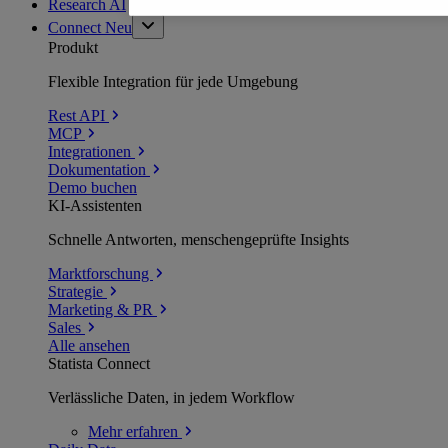
Research AI
Connect
Neu
Produkt
Flexible Integration für jede Umgebung
Rest API
MCP
Integrationen
Dokumentation
Demo buchen
KI-Assistenten
Schnelle Antworten, menschengeprüfte Insights
Marktforschung
Strategie
Marketing & PR
Sales
Alle ansehen
Statista Connect
Verlässliche Daten, in jedem Workflow
Mehr
erfahren