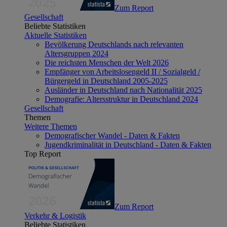
Zum Report
Gesellschaft
Beliebte Statistiken
Aktuelle Statistiken
Bevölkerung Deutschlands nach relevanten
Altersgruppen 2024
Die reichsten Menschen der Welt 2026
Empfänger von Arbeitslosengeld II / Sozialgeld /
Bürgergeld in Deutschland 2005-2025
Ausländer in Deutschland nach Nationalität 2025
Demografie: Altersstruktur in Deutschland 2024
Gesellschaft
Themen
Weitere Themen
Demografischer Wandel - Daten & Fakten
Jugendkriminalität in Deutschland - Daten & Fakten
Top Report
Zum Report
Verkehr & Logistik
Beliebte Statistiken