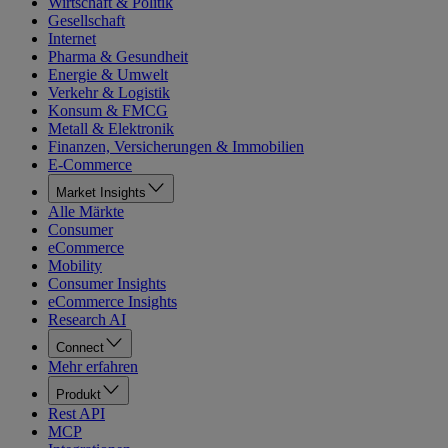
Wirtschaft & Politik
Gesellschaft
Internet
Pharma & Gesundheit
Energie & Umwelt
Verkehr & Logistik
Konsum & FMCG
Metall & Elektronik
Finanzen, Versicherungen & Immobilien
E-Commerce
Market Insights
Alle Märkte
Consumer
eCommerce
Mobility
Consumer Insights
eCommerce Insights
Research AI
Connect
Mehr erfahren
Produkt
Rest API
MCP