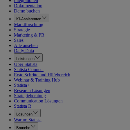
Integrationen
Dokumentation
Demo buchen
KI-Assistenten
Marktforschung
Strategie
Marketing & PR
Sales
Alle ansehen
Daily Data
Leistungen
Über Statista
Statista Connect
Erste Schritte und Hilfebereich
Webinar & Training Hub
Statista+
Research Lösungen
Strategieberatung
Communication Lösungen
Statista R
Lösungen
Warum Statista
Branche