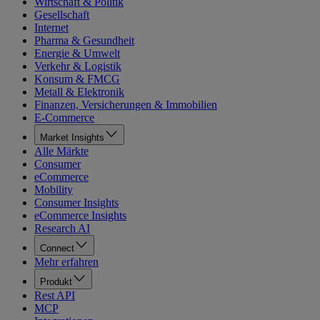
Wirtschaft & Politik
Gesellschaft
Internet
Pharma & Gesundheit
Energie & Umwelt
Verkehr & Logistik
Konsum & FMCG
Metall & Elektronik
Finanzen, Versicherungen & Immobilien
E-Commerce
Market Insights
Alle Märkte
Consumer
eCommerce
Mobility
Consumer Insights
eCommerce Insights
Research AI
Connect
Mehr erfahren
Produkt
Rest API
MCP