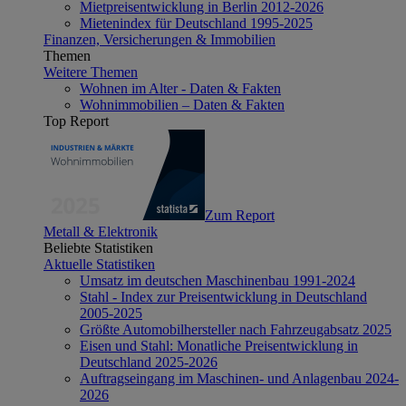
Mietpreisentwicklung in Berlin 2012-2026
Mietenindex für Deutschland 1995-2025
Finanzen, Versicherungen & Immobilien
Themen
Weitere Themen
Wohnen im Alter - Daten & Fakten
Wohnimmobilien – Daten & Fakten
Top Report
Zum Report
Metall & Elektronik
Beliebte Statistiken
Aktuelle Statistiken
Umsatz im deutschen Maschinenbau 1991-2024
Stahl - Index zur Preisentwicklung in Deutschland
2005-2025
Größte Automobilhersteller nach Fahrzeugabsatz 2025
Eisen und Stahl: Monatliche Preisentwicklung in
Deutschland 2025-2026
Auftragseingang im Maschinen- und Anlagenbau 2024-
2026