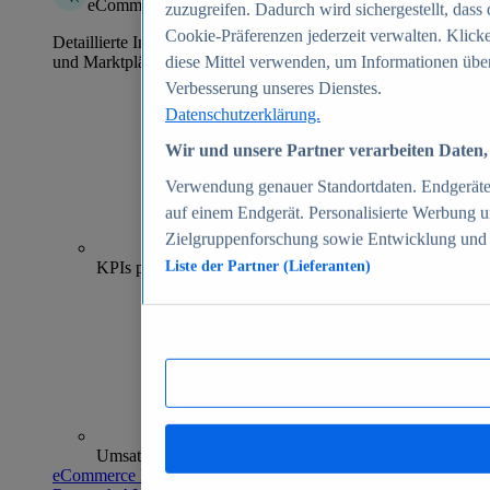
eCommerce Insights
zuzugreifen. Dadurch wird sichergestellt, dass 
Cookie-Präferenzen jederzeit verwalten. Klick
Detaillierte Informationen zu mehr als 39.000 Online-Shops
und Marktplätzen
diese Mittel verwenden, um Informationen über
Verbesserung unseres Dienstes.
Datenschutzerklärung.
Wir und unsere Partner verarbeiten Daten, 
Verwendung genauer Standortdaten. Endgeräteei
auf einem Endgerät. Personalisierte Werbung 
Zielgruppenforschung sowie Entwicklung und
70+
KPIs pro Shop
Liste der Partner (Lieferanten)
Umsatzanalysen und -prognosen
eCommerce Insights entdecken