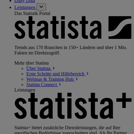
Daily Data
Leistungen
Das Statistik Portal
Trends aus 170 Branchen in 150+ Ländern und über 1 Mio.
Fakten im Direktzugriff.
Mehr über Statista
Über
Statista
Erste Schritte und
Hilfebereich
Webinar & Training
Hub
Statista
Connect
Leistungen
Statista+ bietet zusätzliche Dienstleistungen, die auf Ihre
spezifischen Bedürfnisse zugeschnitten sind. Als Ihr Partner