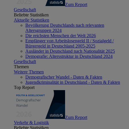
Zum Report
Gesellschaft
Beliebte Statistiken
Aktuelle Statistiken
Bevölkerung Deutschlands nach relevanten
Altersgruppen 2024
Die reichsten Menschen der Welt 2026
Empfänger von Arbeitslosengeld II / Sozialgeld /
Bürgergeld in Deutschland 2005-2025
Ausländer in Deutschland nach Nationalität 2025
Demografie: Altersstruktur in Deutschland 2024
Gesellschaft
Themen
Weitere Themen
Demografischer Wandel - Daten & Fakten
Jugendkriminalität in Deutschland - Daten & Fakten
Top Report
Zum Report
Verkehr & Logistik
Beliebte Statistiken