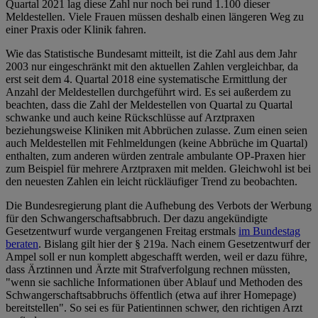
Quartal 2021 lag diese Zahl nur noch bei rund 1.100 dieser
Meldestellen. Viele Frauen müssen deshalb einen längeren Weg zu
einer Praxis oder Klinik fahren.
Wie das Statistische Bundesamt mitteilt, ist die Zahl aus dem Jahr
2003 nur eingeschränkt mit den aktuellen Zahlen vergleichbar, da
erst seit dem 4. Quartal 2018 eine systematische Ermittlung der
Anzahl der Meldestellen durchgeführt wird. Es sei außerdem zu
beachten, dass die Zahl der Meldestellen von Quartal zu Quartal
schwanke und auch keine Rückschlüsse auf Arztpraxen
beziehungsweise Kliniken mit Abbrüchen zulasse. Zum einen seien
auch Meldestellen mit Fehlmeldungen (keine Abbrüche im Quartal)
enthalten, zum anderen würden zentrale ambulante OP-Praxen hier
zum Beispiel für mehrere Arztpraxen mit melden. Gleichwohl ist bei
den neuesten Zahlen ein leicht rückläufiger Trend zu beobachten.
Die Bundesregierung plant die Aufhebung des Verbots der Werbung
für den Schwangerschaftsabbruch. Der dazu angekündigte
Gesetzentwurf wurde vergangenen Freitag erstmals
im Bundestag
beraten
. Bislang gilt hier der § 219a. Nach einem Gesetzentwurf der
Ampel soll er nun komplett abgeschafft werden, weil er dazu führe,
dass Ärztinnen und Ärzte mit Strafverfolgung rechnen müssten,
"wenn sie sachliche Informationen über Ablauf und Methoden des
Schwangerschaftsabbruchs öffentlich (etwa auf ihrer Homepage)
bereitstellen". So sei es für Patientinnen schwer, den richtigen Arzt