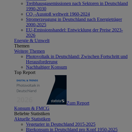
Treibhausgasemissionen nach Sektoren in Deutschland
1990-2030
CO₂-Ausstoß weltweit 1960-2024
Stromerzeugung in Deutschland nach Energieträger
2000-2025
EU-Emissionshandel: Entwicklung der Preise 2023-
2026
Energie & Umwelt
Themen
Weitere Themen
Photovoltaik in Deutschland: Zwischen Fortschritt und
Herausforderung
Nachhaltiger Konsum
Top Report
Zum Report
Konsum & FMCG
Beliebte Statistiken
Aktuelle Statistiken
Vegetarier in Deutschland 2015-2025
Bierkonsum in Deutschland pro Kopf 1950-2025