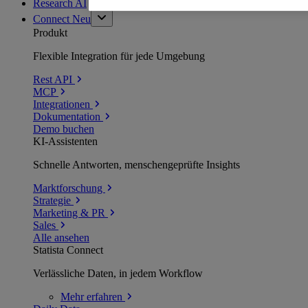
Research AI
Connect
Neu
Produkt
Flexible Integration für jede Umgebung
Rest API
MCP
Integrationen
Dokumentation
Demo buchen
KI-Assistenten
Schnelle Antworten, menschengeprüfte Insights
Marktforschung
Strategie
Marketing & PR
Sales
Alle ansehen
Statista Connect
Verlässliche Daten, in jedem Workflow
Mehr
erfahren