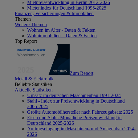
Mietpreisentwicklung in Berlin 2012-2026
Mietenindex für Deutschland 1995-2025
Finanzen, Versicherungen & Immobilien
Themen
Weitere Themen
Wohnen im Alter - Daten & Fakten
Wohnimmobilien – Daten & Fakten
Top Report
Zum Report
Metall & Elektronik
Beliebte Statistiken
Aktuelle Statistiken
Umsatz im deutschen Maschinenbau 1991-2024
Stahl - Index zur Preisentwicklung in Deutschland
2005-2025
Größte Automobilhersteller nach Fahrzeugabsatz 2025
Eisen und Stahl: Monatliche Preisentwicklung in
Deutschland 2025-2026
Auftragseingang im Maschinen- und Anlagenbau 2024-
2026