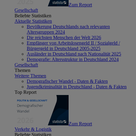
Zum Report
Gesellschaft
Beliebte Statistiken
Aktuelle Statistiken
Bevölkerung Deutschlands nach relevanten
Altersgruppen 2024
Die reichsten Menschen der Welt 2026
Empfänger von Arbeitslosengeld II / Sozialgeld /
Bürgergeld in Deutschland 2005-2025
Ausländer in Deutschland nach Nationalität 2025
Demografie: Altersstruktur in Deutschland 2024
Gesellschaft
Themen
Weitere Themen
Demografischer Wandel - Daten & Fakten
Jugendkriminalität in Deutschland - Daten & Fakten
Top Report
Zum Report
Verkehr & Logistik
Beliebte Statistiken