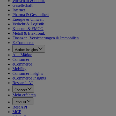
Wirtschaft & Politik
Gesellschaft
Internet
Pharma & Gesundheit
Energie & Umwelt
Verkehr & Logistik
Konsum & FMCG
Metall & Elektronik
Finanzen, Versicherungen & Immobilien
E-Commerce
Market Insights
Alle Märkte
Consumer
eCommerce
Mobility
Consumer Insights
eCommerce Insights
Research AI
Connect
Mehr erfahren
Produkt
Rest API
MCP