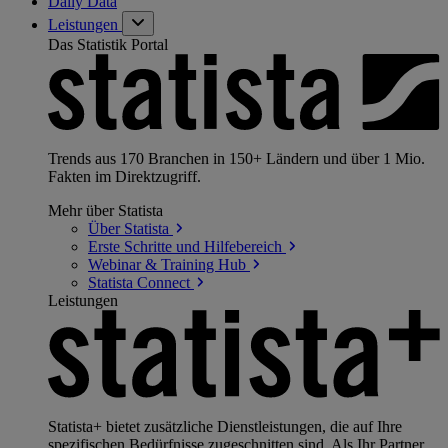
Daily Data
Leistungen
Das Statistik Portal
Trends aus 170 Branchen in 150+ Ländern und über 1 Mio.
Fakten im Direktzugriff.
Mehr über Statista
Über
Statista
Erste Schritte und
Hilfebereich
Webinar & Training
Hub
Statista
Connect
Leistungen
Statista+ bietet zusätzliche Dienstleistungen, die auf Ihre
spezifischen Bedürfnisse zugeschnitten sind. Als Ihr Partner