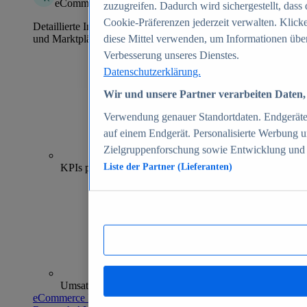
eCommerce Insights
zuzugreifen. Dadurch wird sichergestellt, dass 
Cookie-Präferenzen jederzeit verwalten. Klick
Detaillierte Informationen zu mehr als 39.000 Online-Shops
und Marktplätzen
diese Mittel verwenden, um Informationen über
Verbesserung unseres Dienstes.
Datenschutzerklärung.
Wir und unsere Partner verarbeiten Daten, 
Verwendung genauer Standortdaten. Endgeräteei
auf einem Endgerät. Personalisierte Werbung 
Zielgruppenforschung sowie Entwicklung und
70+
KPIs pro Shop
Liste der Partner (Lieferanten)
Umsatzanalysen und -prognosen
eCommerce Insights entdecken