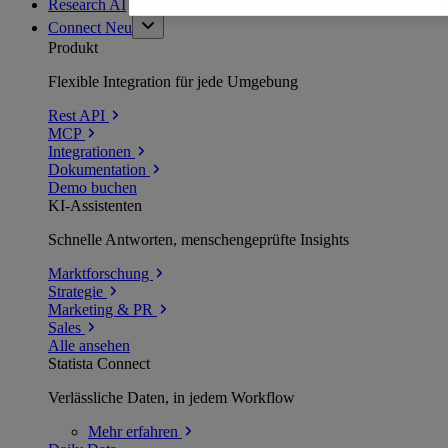
Research AI
Connect
Neu
Produkt
Flexible Integration für jede Umgebung
Rest API
MCP
Integrationen
Dokumentation
Demo buchen
KI-Assistenten
Schnelle Antworten, menschengeprüfte Insights
Marktforschung
Strategie
Marketing & PR
Sales
Alle ansehen
Statista Connect
Verlässliche Daten, in jedem Workflow
Mehr
erfahren