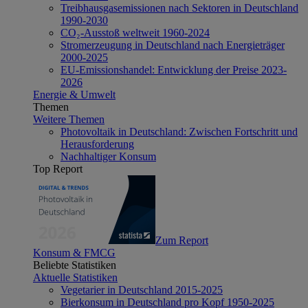
Treibhausgasemissionen nach Sektoren in Deutschland
1990-2030
CO₂-Ausstoß weltweit 1960-2024
Stromerzeugung in Deutschland nach Energieträger
2000-2025
EU-Emissionshandel: Entwicklung der Preise 2023-
2026
Energie & Umwelt
Themen
Weitere Themen
Photovoltaik in Deutschland: Zwischen Fortschritt und
Herausforderung
Nachhaltiger Konsum
Top Report
Zum Report
Konsum & FMCG
Beliebte Statistiken
Aktuelle Statistiken
Vegetarier in Deutschland 2015-2025
Bierkonsum in Deutschland pro Kopf 1950-2025