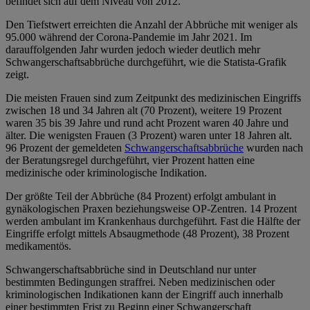
befindet sich auf dem Niveau von 2012.
Den Tiefstwert erreichten die Anzahl der Abbrüche mit weniger als
95.000 während der Corona-Pandemie im Jahr 2021. Im
darauffolgenden Jahr wurden jedoch wieder deutlich mehr
Schwangerschaftsabbrüche durchgeführt, wie die Statista-Grafik
zeigt.
Die meisten Frauen sind zum Zeitpunkt des medizinischen Eingriffs
zwischen 18 und 34 Jahren alt (70 Prozent), weitere 19 Prozent
waren 35 bis 39 Jahre und rund acht Prozent waren 40 Jahre und
älter. Die wenigsten Frauen (3 Prozent) waren unter 18 Jahren alt.
96 Prozent der gemeldeten
Schwangerschaftsabbrüche
wurden nach
der Beratungsregel durchgeführt, vier Prozent hatten eine
medizinische oder kriminologische Indikation.
Der größte Teil der Abbrüche (84 Prozent) erfolgt ambulant in
gynäkologischen Praxen beziehungsweise OP-Zentren. 14 Prozent
werden ambulant im Krankenhaus durchgeführt. Fast die Hälfte der
Eingriffe erfolgt mittels Absaugmethode (48 Prozent), 38 Prozent
medikamentös.
Schwangerschaftsabbrüche sind in Deutschland nur unter
bestimmten Bedingungen straffrei. Neben medizinischen oder
kriminologischen Indikationen kann der Eingriff auch innerhalb
einer bestimmten Frist zu Beginn einer Schwangerschaft