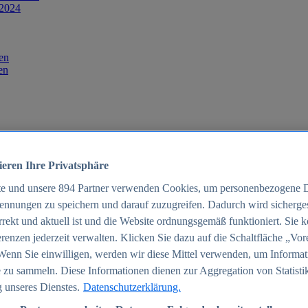
 2024
en
en
ieren Ihre Privatsphäre
te und unsere
894
Partner verwenden Cookies, um personenbezogene 
ennungen zu speichern und darauf zuzugreifen. Dadurch wird sichergest
orrekt und aktuell ist und die Website ordnungsgemäß funktioniert. Sie 
025
renzen jederzeit verwalten. Klicken Sie dazu auf die Schaltfläche „Vor
schland 2025
Wenn Sie einwilligen, werden wir diese Mittel verwenden, um Informat
 zu sammeln. Diese Informationen dienen zur Aggregation von Statisti
 unseres Dienstes.
Datenschutzerklärung.