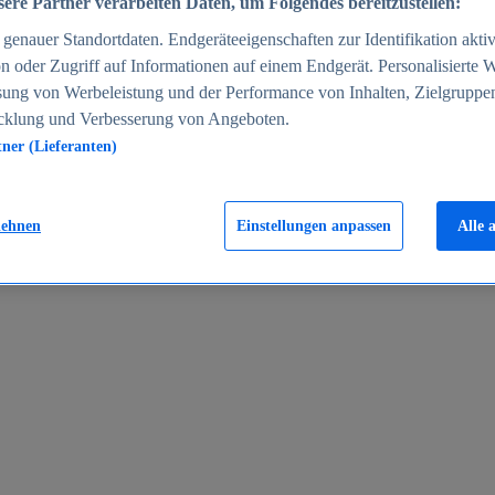
ere Partner verarbeiten Daten, um Folgendes bereitzustellen:
enauer Standortdaten. Endgeräteeigenschaften zur Identifikation aktiv
n oder Zugriff auf Informationen auf einem Endgerät. Personalisierte
sung von Werbeleistung und der Performance von Inhalten, Zielgruppe
cklung und Verbesserung von Angeboten.
tner (Lieferanten)
en 2024
lehnen
Einstellungen anpassen
Alle 
rgeld in Deutschland 2005-2025