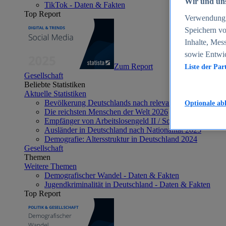
Wir und uns
TikTok - Daten & Fakten
Top Report
Verwendung g
Speichern vo
Inhalte, Mes
sowie Entwi
Zum Report
Liste der Par
Gesellschaft
Beliebte Statistiken
Aktuelle Statistiken
Bevölkerung Deutschlands nach relevanten Altersgrupp
Optionale ab
Die reichsten Menschen der Welt 2026
Empfänger von Arbeitslosengeld II / Sozialgeld / Bürge
Ausländer in Deutschland nach Nationalität 2025
Demografie: Altersstruktur in Deutschland 2024
Gesellschaft
Themen
Weitere Themen
Demografischer Wandel - Daten & Fakten
Jugendkriminalität in Deutschland - Daten & Fakten
Top Report