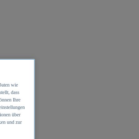
Daten wie
ellt, dass
können Ihre
einstellungen
ionen über
ken und zur