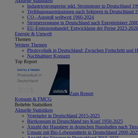
Aktuelle Statistiken
Industriestrompreise inkl. Stromsteuer in Deutschland 1
Treibhausgasemissionen nach Sektoren in Deutschland 
CO₂-Ausstoß weltweit 1960-2024
Stromerzeugung in Deutschland nach Energieträger 200
EU-Emissionshandel: Entwicklung der Preise 2023-202
Energie & Umwelt
Themen
Weitere Themen
Photovoltaik in Deutschland: Zwischen Fortschritt und 
Nachhaltiger Konsum
Top Report
Zum Report
Konsum & FMCG
Beliebte Statistiken
Aktuelle Statistiken
Vegetarier in Deutschland 2015-2025
Bierkonsum in Deutschland pro Kopf 1950-2025
Anzahl der Haustiere in deutschen Haushalten nach Tier
Umsatz mit Bio-Lebensmitteln in Deutschland 2000-202
Anzahl der Veganer in Deutschland 2015-2025