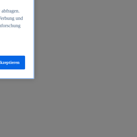
 abfragen.
 Werbung und
nforschung
akzeptieren