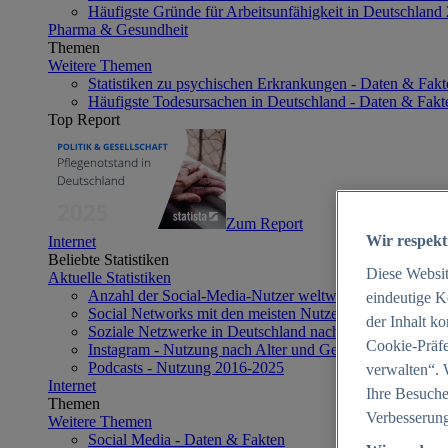
Häufigste Gründe für Arbeitsunfähigkeit in Deutschland
Pharma & Gesundheit
Themen
Weitere Themen
Statistiken zu psychischen Erkrankungen - Daten & Fakt
Häufigste Todesursachen in Deutschland - Daten & Fakt
Top Report
Zum Report
Wir respekt
Internet
Beliebte Statistiken
Diese Websi
Aktuelle Statistiken
Anzahl der Social-Media-Nutzer weltweit 2012-2025
eindeutige K
Social Networks mit den meisten Nutzern weltweit 2025
der Inhalt k
Soziale Netzwerke in Deutschland nach Generationen 2
Cookie-Präfe
Instagram - Nutzung nach Alter und Geschlecht in Deut
Podcasts - Nutzung 2016-2025
verwalten“. 
Internet
Ihre Besuche
Themen
Verbesserung
Weitere Themen
Social Media - Daten & Fakten