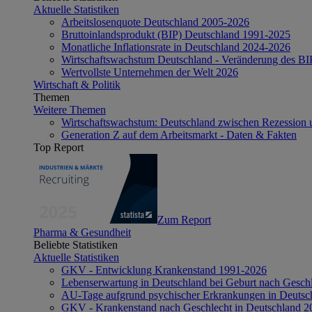
Aktuelle Statistiken
Arbeitslosenquote Deutschland 2005-2026
Bruttoinlandsprodukt (BIP) Deutschland 1991-2025
Monatliche Inflationsrate in Deutschland 2024-2026
Wirtschaftswachstum Deutschland - Veränderung des B
Wertvollste Unternehmen der Welt 2026
Wirtschaft & Politik
Themen
Weitere Themen
Wirtschaftswachstum: Deutschland zwischen Rezession 
Generation Z auf dem Arbeitsmarkt - Daten & Fakten
Top Report
Zum Report
Pharma & Gesundheit
Beliebte Statistiken
Aktuelle Statistiken
GKV - Entwicklung Krankenstand 1991-2026
Lebenserwartung in Deutschland bei Geburt nach Gesch
AU-Tage aufgrund psychischer Erkrankungen in Deutsc
GKV - Krankenstand nach Geschlecht in Deutschland 