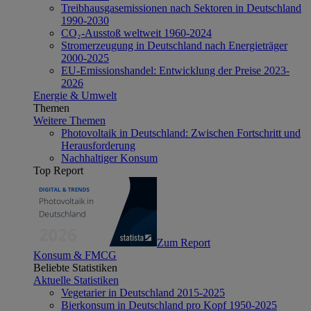
Treibhausgasemissionen nach Sektoren in Deutschland
1990-2030
CO₂-Ausstoß weltweit 1960-2024
Stromerzeugung in Deutschland nach Energieträger
2000-2025
EU-Emissionshandel: Entwicklung der Preise 2023-
2026
Energie & Umwelt
Themen
Weitere Themen
Photovoltaik in Deutschland: Zwischen Fortschritt und
Herausforderung
Nachhaltiger Konsum
Top Report
Zum Report
Konsum & FMCG
Beliebte Statistiken
Aktuelle Statistiken
Vegetarier in Deutschland 2015-2025
Bierkonsum in Deutschland pro Kopf 1950-2025