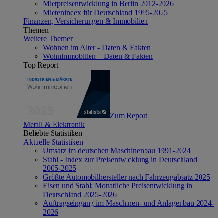
Mietpreisentwicklung in Berlin 2012-2026
Mietenindex für Deutschland 1995-2025
Finanzen, Versicherungen & Immobilien
Themen
Weitere Themen
Wohnen im Alter - Daten & Fakten
Wohnimmobilien – Daten & Fakten
Top Report
Zum Report
Metall & Elektronik
Beliebte Statistiken
Aktuelle Statistiken
Umsatz im deutschen Maschinenbau 1991-2024
Stahl - Index zur Preisentwicklung in Deutschland
2005-2025
Größte Automobilhersteller nach Fahrzeugabsatz 2025
Eisen und Stahl: Monatliche Preisentwicklung in
Deutschland 2025-2026
Auftragseingang im Maschinen- und Anlagenbau 2024-
2026