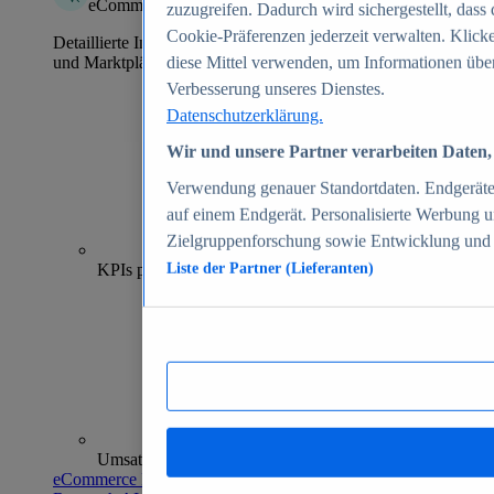
eCommerce Insights
zuzugreifen. Dadurch wird sichergestellt, dass 
Cookie-Präferenzen jederzeit verwalten. Klick
Detaillierte Informationen zu mehr als 39.000 Online-Shops
und Marktplätzen
diese Mittel verwenden, um Informationen über
Verbesserung unseres Dienstes.
Datenschutzerklärung.
Wir und unsere Partner verarbeiten Daten, 
Verwendung genauer Standortdaten. Endgeräteei
auf einem Endgerät. Personalisierte Werbung 
Zielgruppenforschung sowie Entwicklung und
70+
KPIs pro Shop
Liste der Partner (Lieferanten)
Umsatzanalysen und -prognosen
eCommerce Insights entdecken