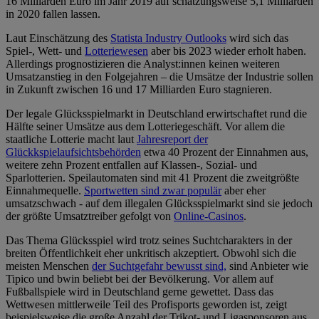
16 Milliarden Euro im Jahr 2019 auf schätzungsweise 5,1 Milliarden
in 2020 fallen lassen.
Laut Einschätzung des
Statista Industry Outlooks
wird sich das
Spiel-, Wett- und
Lotteriewesen
aber bis 2023 wieder erholt haben.
Allerdings prognostizieren die Analyst:innen keinen weiteren
Umsatzanstieg in den Folgejahren – die Umsätze der Industrie sollen
in Zukunft zwischen 16 und 17 Milliarden Euro stagnieren.
Der legale Glücksspielmarkt in Deutschland erwirtschaftet rund die
Hälfte seiner Umsätze aus dem Lotteriegeschäft. Vor allem die
staatliche Lotterie macht laut
Jahresreport der
Glückkspielaufsichtsbehörden
etwa 40 Prozent der Einnahmen aus,
weitere zehn Prozent entfallen auf Klassen-, Sozial- und
Sparlotterien. Speilautomaten sind mit 41 Prozent die zweitgrößte
Einnahmequelle.
Sportwetten sind zwar populär
aber eher
umsatzschwach - auf dem illegalen Glücksspielmarkt sind sie jedoch
der größte Umsatztreiber gefolgt von
Online-Casinos
.
Das Thema Glücksspiel wird trotz seines Suchtcharakters in der
breiten Öffentlichkeit eher unkritisch akzeptiert. Obwohl sich die
meisten Menschen
der Suchtgefahr bewusst sind,
sind Anbieter wie
Tipico und bwin beliebt bei der Bevölkerung. Vor allem auf
Fußballspiele wird in Deutschland gerne gewettet. Dass das
Wettwesen mittlerweile Teil des Profisports geworden ist, zeigt
beispielsweise die große Anzahl der Trikot- und Ligasponsoren aus