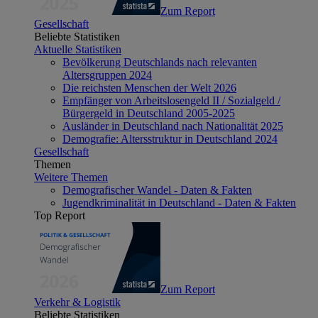
Zum Report
Gesellschaft
Beliebte Statistiken
Aktuelle Statistiken
Bevölkerung Deutschlands nach relevanten
Altersgruppen 2024
Die reichsten Menschen der Welt 2026
Empfänger von Arbeitslosengeld II / Sozialgeld /
Bürgergeld in Deutschland 2005-2025
Ausländer in Deutschland nach Nationalität 2025
Demografie: Altersstruktur in Deutschland 2024
Gesellschaft
Themen
Weitere Themen
Demografischer Wandel - Daten & Fakten
Jugendkriminalität in Deutschland - Daten & Fakten
Top Report
Zum Report
Verkehr & Logistik
Beliebte Statistiken