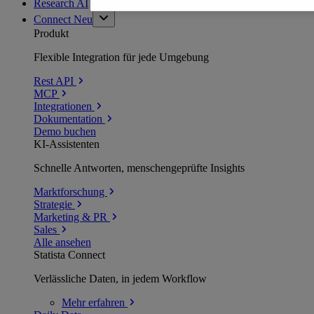
Research AI
Connect
Neu
Produkt
Flexible Integration für jede Umgebung
Rest API
MCP
Integrationen
Dokumentation
Demo buchen
KI-Assistenten
Schnelle Antworten, menschengeprüfte Insights
Marktforschung
Strategie
Marketing & PR
Sales
Alle ansehen
Statista Connect
Verlässliche Daten, in jedem Workflow
Mehr
erfahren