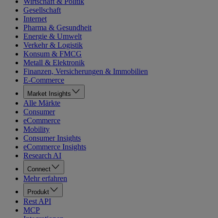
Wirtschaft & Politik
Gesellschaft
Internet
Pharma & Gesundheit
Energie & Umwelt
Verkehr & Logistik
Konsum & FMCG
Metall & Elektronik
Finanzen, Versicherungen & Immobilien
E-Commerce
Market Insights
Alle Märkte
Consumer
eCommerce
Mobility
Consumer Insights
eCommerce Insights
Research AI
Connect
Mehr erfahren
Produkt
Rest API
MCP