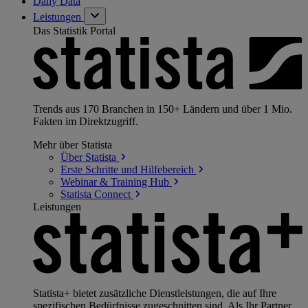
Daily Data
Leistungen
Das Statistik Portal
Trends aus 170 Branchen in 150+ Ländern und über 1 Mio.
Fakten im Direktzugriff.
Mehr über Statista
Über
Statista
Erste Schritte und
Hilfebereich
Webinar & Training
Hub
Statista
Connect
Leistungen
Statista+ bietet zusätzliche Dienstleistungen, die auf Ihre
spezifischen Bedürfnisse zugeschnitten sind. Als Ihr Partner