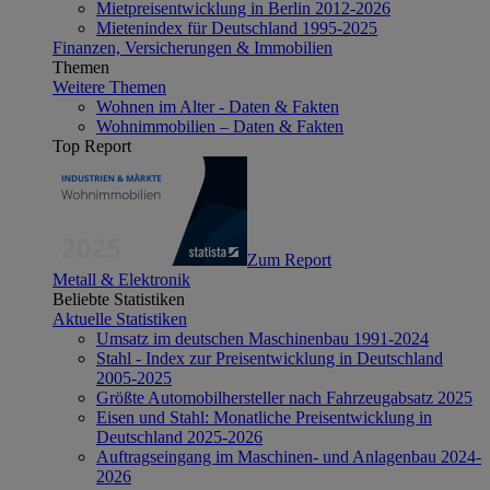
Mietpreisentwicklung in Berlin 2012-2026
Mietenindex für Deutschland 1995-2025
Finanzen, Versicherungen & Immobilien
Themen
Weitere Themen
Wohnen im Alter - Daten & Fakten
Wohnimmobilien – Daten & Fakten
Top Report
Zum Report
Metall & Elektronik
Beliebte Statistiken
Aktuelle Statistiken
Umsatz im deutschen Maschinenbau 1991-2024
Stahl - Index zur Preisentwicklung in Deutschland
2005-2025
Größte Automobilhersteller nach Fahrzeugabsatz 2025
Eisen und Stahl: Monatliche Preisentwicklung in
Deutschland 2025-2026
Auftragseingang im Maschinen- und Anlagenbau 2024-
2026