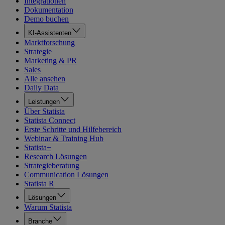
Integrationen
Dokumentation
Demo buchen
KI-Assistenten
Marktforschung
Strategie
Marketing & PR
Sales
Alle ansehen
Daily Data
Leistungen
Über Statista
Statista Connect
Erste Schritte und Hilfebereich
Webinar & Training Hub
Statista+
Research Lösungen
Strategieberatung
Communication Lösungen
Statista R
Lösungen
Warum Statista
Branche