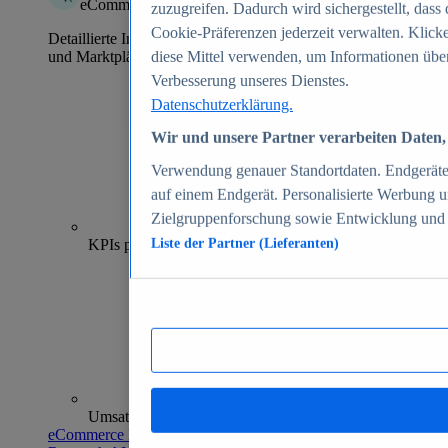
eCommerce Insights
zuzugreifen. Dadurch wird sichergestellt, dass 
Cookie-Präferenzen jederzeit verwalten. Klick
Detaillierte Informationen zu mehr als 39.000 Online-Shops
und Marktplätzen
diese Mittel verwenden, um Informationen über
Verbesserung unseres Dienstes.
Datenschutzerklärung.
Wir und unsere Partner verarbeiten Daten, 
Verwendung genauer Standortdaten. Endgeräteei
auf einem Endgerät. Personalisierte Werbung 
Zielgruppenforschung sowie Entwicklung und
70+
KPIs pro Shop
Liste der Partner (Lieferanten)
Umsatzanalysen und -prognosen
eCommerce Insights entdecken