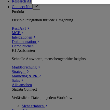
Research AI
Connect
Neu
Produkt
Flexible Integration für jede Umgebung
Rest API
MCP
Integrationen
Dokumentation
Demo buchen
KI-Assistenten
Schnelle Antworten, menschengeprüfte Insights
Marktforschung
Strategie
Marketing & PR
Sales
Alle ansehen
Statista Connect
Verlässliche Daten, in jedem Workflow
Mehr
erfahren