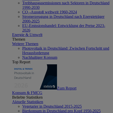
Treibhausgasemissionen nach Sektoren in Deutschland
1990-2030
CO₂-Ausstoß weltweit 1960-2024
Stromerzeugung in Deutschland nach Energieträger
2000-2025
EU-Emissionshandel: Entwicklung der Preise 2023-
2026
Energie & Umwelt
Themen
Weitere Themen
Photovoltaik in Deutschland: Zwischen Fortschritt und
Herausforderung
Nachhaltiger Konsum
Top Report
Zum Report
Konsum & FMCG
Beliebte Statistiken
Aktuelle Statistiken
Vegetarier in Deutschland 2015-2025
Bierkonsum in Deutschland pro Kopf 1950-2025