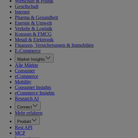
Wirtschaft & Politik
Gesellschaft
Internet
Pharma & Gesundheit
Energie & Umwelt
Verkehr & Logistik
Konsum & FMCG
Metall & Elektronik
Finanzen, Versicherungen & Immobilien
E-Commerce
Market Insights
Alle Märkte
Consumer
eCommerce
Mobility
Consumer Insights
eCommerce Insights
Research AI
Connect
Mehr erfahren
Produkt
Rest API
MCP