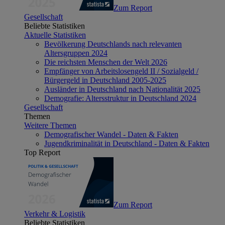
Zum Report
Gesellschaft
Beliebte Statistiken
Aktuelle Statistiken
Bevölkerung Deutschlands nach relevanten
Altersgruppen 2024
Die reichsten Menschen der Welt 2026
Empfänger von Arbeitslosengeld II / Sozialgeld /
Bürgergeld in Deutschland 2005-2025
Ausländer in Deutschland nach Nationalität 2025
Demografie: Altersstruktur in Deutschland 2024
Gesellschaft
Themen
Weitere Themen
Demografischer Wandel - Daten & Fakten
Jugendkriminalität in Deutschland - Daten & Fakten
Top Report
Zum Report
Verkehr & Logistik
Beliebte Statistiken