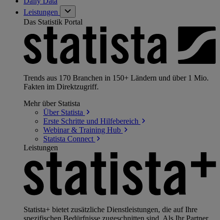
Daily Data
Leistungen
Das Statistik Portal
Trends aus 170 Branchen in 150+ Ländern und über 1 Mio.
Fakten im Direktzugriff.
Mehr über Statista
Über
Statista
Erste Schritte und
Hilfebereich
Webinar & Training
Hub
Statista
Connect
Leistungen
Statista+ bietet zusätzliche Dienstleistungen, die auf Ihre
spezifischen Bedürfnisse zugeschnitten sind. Als Ihr Partner