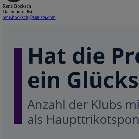
René Bocksch
Datenjournalist
rene.bocksch@statista.com