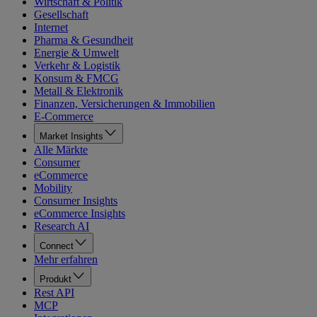
Wirtschaft & Politik
Gesellschaft
Internet
Pharma & Gesundheit
Energie & Umwelt
Verkehr & Logistik
Konsum & FMCG
Metall & Elektronik
Finanzen, Versicherungen & Immobilien
E-Commerce
Market Insights
Alle Märkte
Consumer
eCommerce
Mobility
Consumer Insights
eCommerce Insights
Research AI
Connect
Mehr erfahren
Produkt
Rest API
MCP