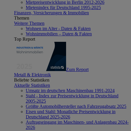
Mietpreisentwicklung in Berlin 2012-2026
Mietenindex für Deutschland 1995-2025
Finanzen, Versicherungen & Immobilien
Themen
Weitere Themen
Wohnen im Alter - Daten & Fakten
Wohnimmobilien – Daten & Fakten
Top Report
Zum Report
Metall & Elektronik
Beliebte Statistiken
Aktuelle Statistiken
Umsatz im deutschen Maschinenbau 1991-2024
Stahl - Index zur Preisentwicklung in Deutschland
2005-2025
Größte Automobilhersteller nach Fahrzeugabsatz 2025
Eisen und Stahl: Monatliche Preisentwicklung in
Deutschland 2025-2026
Auftragseingang im Maschinen- und Anlagenbau 2024-
2026