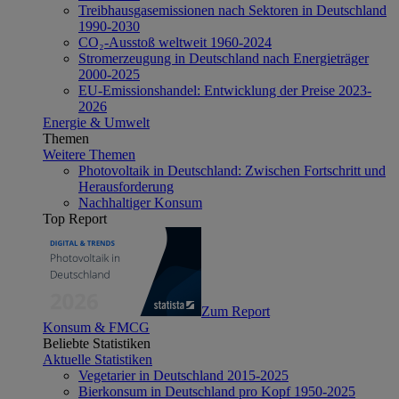
Treibhausgasemissionen nach Sektoren in Deutschland
1990-2030
CO₂-Ausstoß weltweit 1960-2024
Stromerzeugung in Deutschland nach Energieträger
2000-2025
EU-Emissionshandel: Entwicklung der Preise 2023-
2026
Energie & Umwelt
Themen
Weitere Themen
Photovoltaik in Deutschland: Zwischen Fortschritt und
Herausforderung
Nachhaltiger Konsum
Top Report
Zum Report
Konsum & FMCG
Beliebte Statistiken
Aktuelle Statistiken
Vegetarier in Deutschland 2015-2025
Bierkonsum in Deutschland pro Kopf 1950-2025