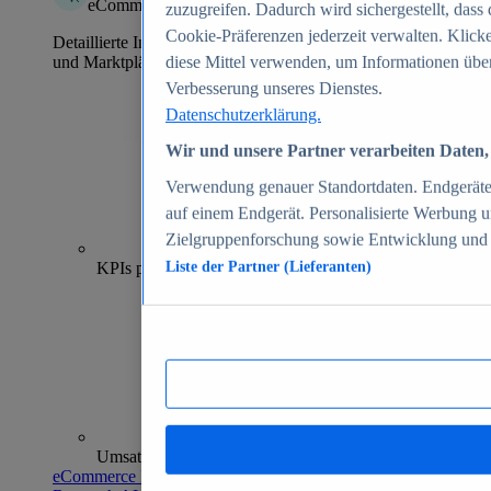
eCommerce Insights
zuzugreifen. Dadurch wird sichergestellt, dass 
Cookie-Präferenzen jederzeit verwalten. Klick
Detaillierte Informationen zu mehr als 39.000 Online-Shops
und Marktplätzen
diese Mittel verwenden, um Informationen über
Verbesserung unseres Dienstes.
Datenschutzerklärung.
Wir und unsere Partner verarbeiten Daten, 
Verwendung genauer Standortdaten. Endgeräteei
auf einem Endgerät. Personalisierte Werbung 
Zielgruppenforschung sowie Entwicklung und
70+
KPIs pro Shop
Liste der Partner (Lieferanten)
Umsatzanalysen und -prognosen
eCommerce Insights entdecken