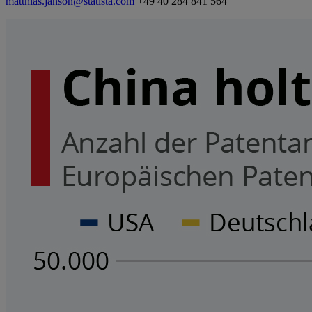
matthias.janson@statista.com
+49 40 284 841 564