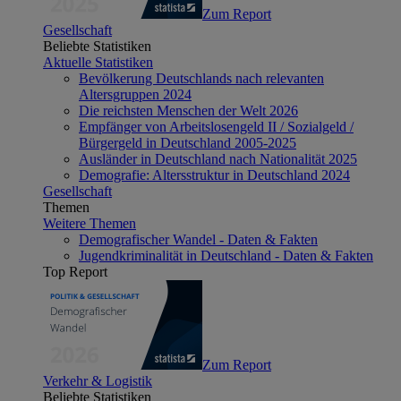
Zum Report
Gesellschaft
Beliebte Statistiken
Aktuelle Statistiken
Bevölkerung Deutschlands nach relevanten
Altersgruppen 2024
Die reichsten Menschen der Welt 2026
Empfänger von Arbeitslosengeld II / Sozialgeld /
Bürgergeld in Deutschland 2005-2025
Ausländer in Deutschland nach Nationalität 2025
Demografie: Altersstruktur in Deutschland 2024
Gesellschaft
Themen
Weitere Themen
Demografischer Wandel - Daten & Fakten
Jugendkriminalität in Deutschland - Daten & Fakten
Top Report
Zum Report
Verkehr & Logistik
Beliebte Statistiken