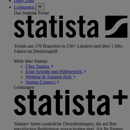
Daily Data
Leistungen
Das Statistik Portal
Trends aus 170 Branchen in 150+ Ländern und über 1 Mio.
Fakten im Direktzugriff.
Mehr über Statista
Über
Statista
Erste Schritte und
Hilfebereich
Webinar & Training
Hub
Statista
Connect
Leistungen
Statista+ bietet zusätzliche Dienstleistungen, die auf Ihre
spezifischen Bedürfnisse zugeschnitten sind. Als Ihr Partner