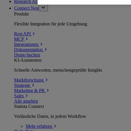
Research AI
Connect
Neu
Produkt
Flexible Integration für jede Umgebung
Rest API
MCP
Integrationen
Dokumentation
Demo buchen
KI-Assistenten
Schnelle Antworten, menschengeprüfte Insights
Marktforschung
Strategie
Marketing & PR
Sales
Alle ansehen
Statista Connect
Verlässliche Daten, in jedem Workflow
Mehr
erfahren