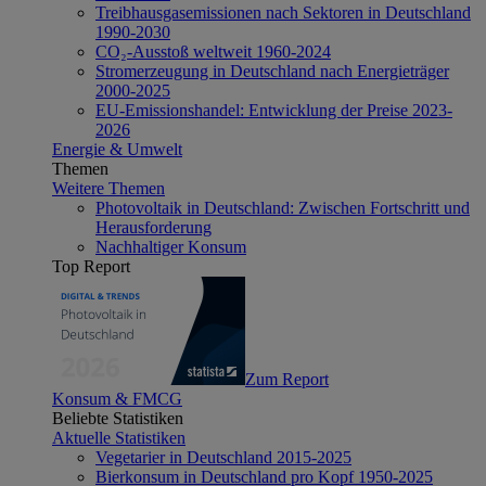
Treibhausgasemissionen nach Sektoren in Deutschland
1990-2030
CO₂-Ausstoß weltweit 1960-2024
Stromerzeugung in Deutschland nach Energieträger
2000-2025
EU-Emissionshandel: Entwicklung der Preise 2023-
2026
Energie & Umwelt
Themen
Weitere Themen
Photovoltaik in Deutschland: Zwischen Fortschritt und
Herausforderung
Nachhaltiger Konsum
Top Report
Zum Report
Konsum & FMCG
Beliebte Statistiken
Aktuelle Statistiken
Vegetarier in Deutschland 2015-2025
Bierkonsum in Deutschland pro Kopf 1950-2025