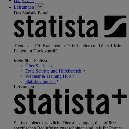
Daily Data
Leistungen
Das Statistik Portal
Trends aus 170 Branchen in 150+ Ländern und über 1 Mio.
Fakten im Direktzugriff.
Mehr über Statista
Über
Statista
Erste Schritte und
Hilfebereich
Webinar & Training
Hub
Statista
Connect
Leistungen
Statista+ bietet zusätzliche Dienstleistungen, die auf Ihre
spezifischen Bedürfnisse zugeschnitten sind. Als Ihr Partner