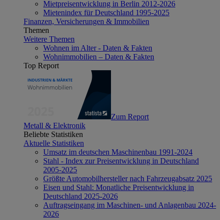
Mietpreisentwicklung in Berlin 2012-2026
Mietenindex für Deutschland 1995-2025
Finanzen, Versicherungen & Immobilien
Themen
Weitere Themen
Wohnen im Alter - Daten & Fakten
Wohnimmobilien – Daten & Fakten
Top Report
Zum Report
Metall & Elektronik
Beliebte Statistiken
Aktuelle Statistiken
Umsatz im deutschen Maschinenbau 1991-2024
Stahl - Index zur Preisentwicklung in Deutschland
2005-2025
Größte Automobilhersteller nach Fahrzeugabsatz 2025
Eisen und Stahl: Monatliche Preisentwicklung in
Deutschland 2025-2026
Auftragseingang im Maschinen- und Anlagenbau 2024-
2026