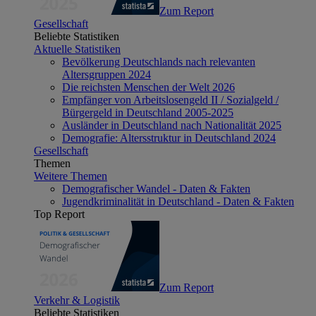
Zum Report
Gesellschaft
Beliebte Statistiken
Aktuelle Statistiken
Bevölkerung Deutschlands nach relevanten
Altersgruppen 2024
Die reichsten Menschen der Welt 2026
Empfänger von Arbeitslosengeld II / Sozialgeld /
Bürgergeld in Deutschland 2005-2025
Ausländer in Deutschland nach Nationalität 2025
Demografie: Altersstruktur in Deutschland 2024
Gesellschaft
Themen
Weitere Themen
Demografischer Wandel - Daten & Fakten
Jugendkriminalität in Deutschland - Daten & Fakten
Top Report
Zum Report
Verkehr & Logistik
Beliebte Statistiken