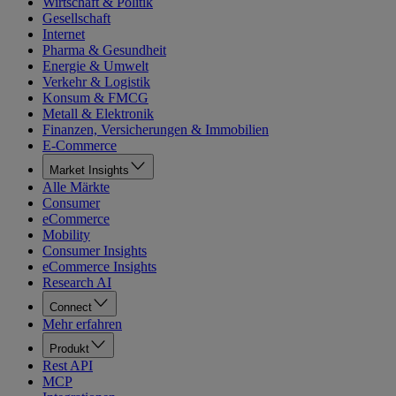
Wirtschaft & Politik
Gesellschaft
Internet
Pharma & Gesundheit
Energie & Umwelt
Verkehr & Logistik
Konsum & FMCG
Metall & Elektronik
Finanzen, Versicherungen & Immobilien
E-Commerce
Market Insights
Alle Märkte
Consumer
eCommerce
Mobility
Consumer Insights
eCommerce Insights
Research AI
Connect
Mehr erfahren
Produkt
Rest API
MCP