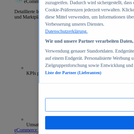
eCommerce Insights
zuzugreifen. Dadurch wird sichergestellt, dass 
Cookie-Präferenzen jederzeit verwalten. Klick
Detaillierte Informationen zu mehr als 39.000 Online-Shops
und Marktplätzen
diese Mittel verwenden, um Informationen über
Verbesserung unseres Dienstes.
Datenschutzerklärung.
Wir und unsere Partner verarbeiten Daten, 
Verwendung genauer Standortdaten. Endgeräteei
auf einem Endgerät. Personalisierte Werbung 
Zielgruppenforschung sowie Entwicklung und
70+
KPIs pro Shop
Liste der Partner (Lieferanten)
Umsatzanalysen und -prognosen
eCommerce Insights entdecken