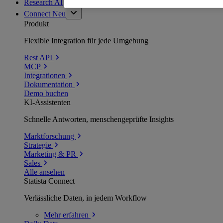
Research AI
Connect
Neu
Produkt
Flexible Integration für jede Umgebung
Rest API
MCP
Integrationen
Dokumentation
Demo buchen
KI-Assistenten
Schnelle Antworten, menschengeprüfte Insights
Marktforschung
Strategie
Marketing & PR
Sales
Alle ansehen
Statista Connect
Verlässliche Daten, in jedem Workflow
Mehr
erfahren