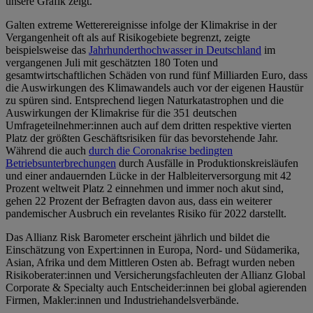
unsere Grafik zeigt.
Galten extreme Wetterereignisse infolge der Klimakrise in der
Vergangenheit oft als auf Risikogebiete begrenzt, zeigte
beispielsweise das
Jahrhunderthochwasser in Deutschland
im
vergangenen Juli mit geschätzten 180 Toten und
gesamtwirtschaftlichen Schäden von rund fünf Milliarden Euro, dass
die Auswirkungen des Klimawandels auch vor der eigenen Haustür
zu spüren sind. Entsprechend liegen Naturkatastrophen und die
Auswirkungen der Klimakrise für die 351 deutschen
Umfrageteilnehmer:innen auch auf dem dritten respektive vierten
Platz der größten Geschäftsrisiken für das bevorstehende Jahr.
Während die auch
durch die Coronakrise bedingten
Betriebsunterbrechungen
durch Ausfälle in Produktionskreisläufen
und einer andauernden Lücke in der Halbleiterversorgung mit 42
Prozent weltweit Platz 2 einnehmen und immer noch akut sind,
gehen 22 Prozent der Befragten davon aus, dass ein weiterer
pandemischer Ausbruch ein revelantes Risiko für 2022 darstellt.
Das Allianz Risk Barometer erscheint jährlich und bildet die
Einschätzung von Expert:innen in Europa, Nord- und Südamerika,
Asian, Afrika und dem Mittleren Osten ab. Befragt wurden neben
Risikoberater:innen und Versicherungsfachleuten der Allianz Global
Corporate & Specialty auch Entscheider:innen bei global agierenden
Firmen, Makler:innen und Industriehandelsverbände.