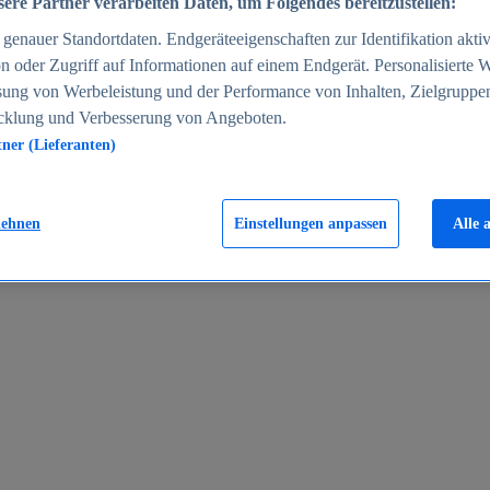
ere Partner verarbeiten Daten, um Folgendes bereitzustellen:
enauer Standortdaten. Endgeräteeigenschaften zur Identifikation aktiv
n oder Zugriff auf Informationen auf einem Endgerät. Personalisierte
sung von Werbeleistung und der Performance von Inhalten, Zielgruppe
cklung und Verbesserung von Angeboten.
tner (Lieferanten)
en 2024
lehnen
Einstellungen anpassen
Alle 
rgeld in Deutschland 2005-2025