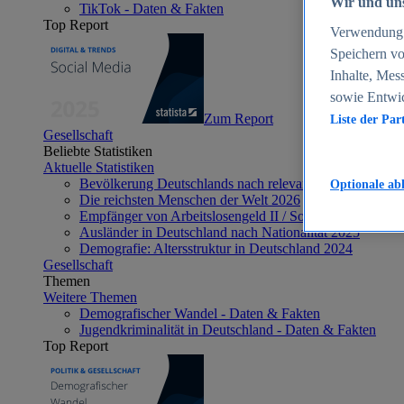
Wir und uns
TikTok - Daten & Fakten
Top Report
Verwendung g
Speichern vo
Inhalte, Mes
sowie Entwi
Zum Report
Liste der Par
Gesellschaft
Beliebte Statistiken
Aktuelle Statistiken
Bevölkerung Deutschlands nach relevanten Altersgrupp
Optionale ab
Die reichsten Menschen der Welt 2026
Empfänger von Arbeitslosengeld II / Sozialgeld / Bürge
Ausländer in Deutschland nach Nationalität 2025
Demografie: Altersstruktur in Deutschland 2024
Gesellschaft
Themen
Weitere Themen
Demografischer Wandel - Daten & Fakten
Jugendkriminalität in Deutschland - Daten & Fakten
Top Report