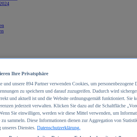
 2024
en
en
ieren Ihre Privatsphäre
te und unsere
894
Partner verwenden Cookies, um personenbezogene 
ennungen zu speichern und darauf zuzugreifen. Dadurch wird sichergest
orrekt und aktuell ist und die Website ordnungsgemäß funktioniert. Sie 
025
renzen jederzeit verwalten. Klicken Sie dazu auf die Schaltfläche „Vor
schland 2025
Wenn Sie einwilligen, werden wir diese Mittel verwenden, um Informat
 zu sammeln. Diese Informationen dienen zur Aggregation von Statisti
 unseres Dienstes.
Datenschutzerklärung.