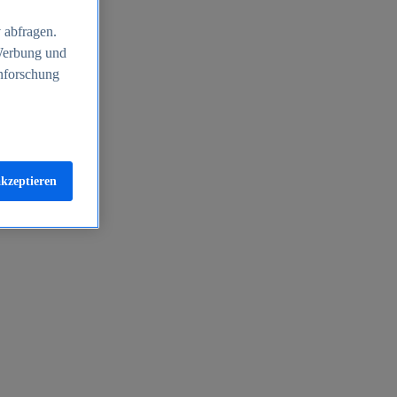
 abfragen.
 Werbung und
nforschung
akzeptieren