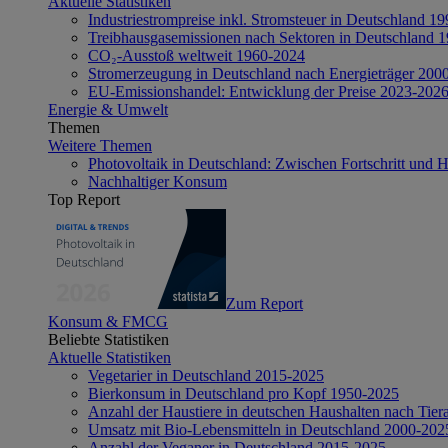
Aktuelle Statistiken
Industriestrompreise inkl. Stromsteuer in Deutschland 1
Treibhausgasemissionen nach Sektoren in Deutschland 
CO₂-Ausstoß weltweit 1960-2024
Stromerzeugung in Deutschland nach Energieträger 200
EU-Emissionshandel: Entwicklung der Preise 2023-202
Energie & Umwelt
Themen
Weitere Themen
Photovoltaik in Deutschland: Zwischen Fortschritt und 
Nachhaltiger Konsum
Top Report
Zum Report
Konsum & FMCG
Beliebte Statistiken
Aktuelle Statistiken
Vegetarier in Deutschland 2015-2025
Bierkonsum in Deutschland pro Kopf 1950-2025
Anzahl der Haustiere in deutschen Haushalten nach Tier
Umsatz mit Bio-Lebensmitteln in Deutschland 2000-202
Anzahl der Veganer in Deutschland 2015-2025