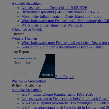
Aktuelle Statistiken
Arbeitslosenquote Deutschland 2005-2026
Bruttoinlandsprodukt (BIP) Deutschland 1991-2025
Monatliche Inflationsrate in Deutschland 2024-2026
Wirtschaftswachstum Deutschland - Veränderung des B
Wertvollste Unternehmen der Welt 2026
Wirtschaft & Politik
Themen
Weitere Themen
Wirtschaftswachstum: Deutschland zwischen Rezession 
Generation Z auf dem Arbeitsmarkt - Daten & Fakten
Top Report
Zum Report
Pharma & Gesundheit
Beliebte Statistiken
Aktuelle Statistiken
GKV - Entwicklung Krankenstand 1991-2026
Lebenserwartung in Deutschland bei Geburt nach Gesch
AU-Tage aufgrund psychischer Erkrankungen in Deutsc
GKV - Krankenstand nach Geschlecht in Deutschland 