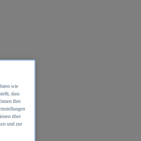
Daten wie
ellt, dass
können Ihre
einstellungen
ionen über
ken und zur