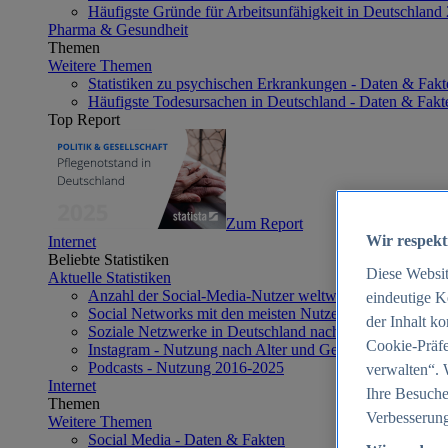
Häufigste Gründe für Arbeitsunfähigkeit in Deutschland
Pharma & Gesundheit
Themen
Weitere Themen
Statistiken zu psychischen Erkrankungen - Daten & Fakt
Häufigste Todesursachen in Deutschland - Daten & Fakt
Top Report
Zum Report
Wir respekt
Internet
Beliebte Statistiken
Diese Websi
Aktuelle Statistiken
Anzahl der Social-Media-Nutzer weltweit 2012-2025
eindeutige K
Social Networks mit den meisten Nutzern weltweit 2025
der Inhalt k
Soziale Netzwerke in Deutschland nach Generationen 2
Cookie-Präfe
Instagram - Nutzung nach Alter und Geschlecht in Deut
Podcasts - Nutzung 2016-2025
verwalten“. 
Internet
Ihre Besuche
Themen
Verbesserung
Weitere Themen
Social Media - Daten & Fakten