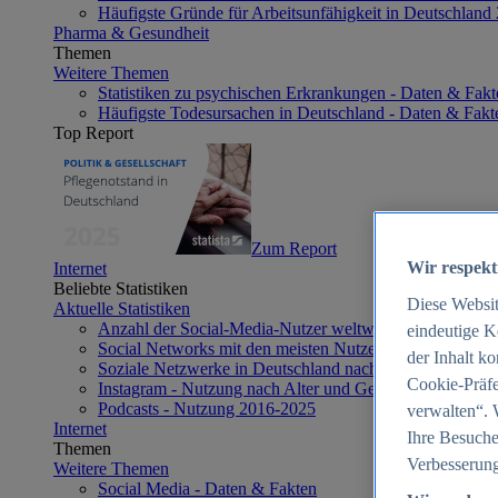
Häufigste Gründe für Arbeitsunfähigkeit in Deutschland
Pharma & Gesundheit
Themen
Weitere Themen
Statistiken zu psychischen Erkrankungen - Daten & Fakt
Häufigste Todesursachen in Deutschland - Daten & Fakt
Top Report
Zum Report
Wir respekt
Internet
Beliebte Statistiken
Diese Websi
Aktuelle Statistiken
Anzahl der Social-Media-Nutzer weltweit 2012-2025
eindeutige K
Social Networks mit den meisten Nutzern weltweit 2025
der Inhalt k
Soziale Netzwerke in Deutschland nach Generationen 2
Cookie-Präfe
Instagram - Nutzung nach Alter und Geschlecht in Deut
Podcasts - Nutzung 2016-2025
verwalten“. 
Internet
Ihre Besuche
Themen
Verbesserung
Weitere Themen
Social Media - Daten & Fakten