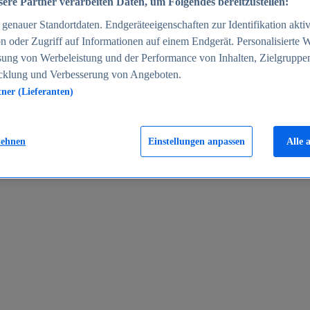
ere Partner verarbeiten Daten, um Folgendes bereitzustellen:
enauer Standortdaten. Endgeräteeigenschaften zur Identifikation aktiv
n oder Zugriff auf Informationen auf einem Endgerät. Personalisierte
sung von Werbeleistung und der Performance von Inhalten, Zielgruppe
cklung und Verbesserung von Angeboten.
tner (Lieferanten)
en 2024
lehnen
Einstellungen anpassen
Alle 
rgeld in Deutschland 2005-2025