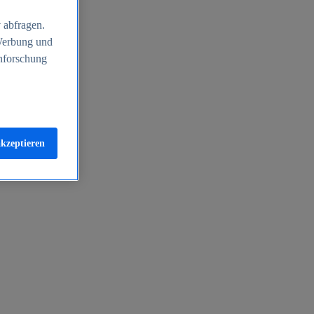
 abfragen.
 Werbung und
nforschung
akzeptieren