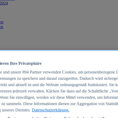
 2024
en
en
ieren Ihre Privatsphäre
te und unsere
894
Partner verwenden Cookies, um personenbezogene 
ennungen zu speichern und darauf zuzugreifen. Dadurch wird sichergest
orrekt und aktuell ist und die Website ordnungsgemäß funktioniert. Sie 
025
renzen jederzeit verwalten. Klicken Sie dazu auf die Schaltfläche „Vor
schland 2025
Wenn Sie einwilligen, werden wir diese Mittel verwenden, um Informat
 zu sammeln. Diese Informationen dienen zur Aggregation von Statisti
 unseres Dienstes.
Datenschutzerklärung.