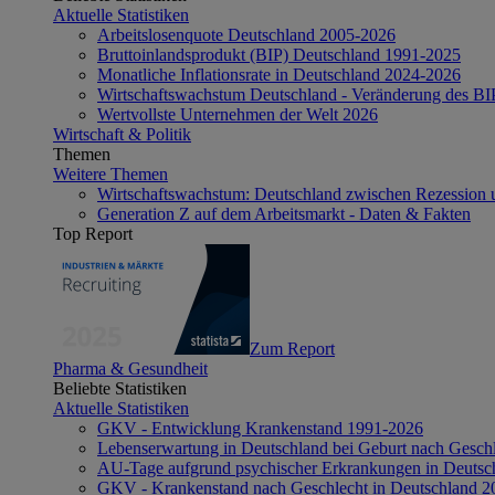
Aktuelle Statistiken
Arbeitslosenquote Deutschland 2005-2026
Bruttoinlandsprodukt (BIP) Deutschland 1991-2025
Monatliche Inflationsrate in Deutschland 2024-2026
Wirtschaftswachstum Deutschland - Veränderung des B
Wertvollste Unternehmen der Welt 2026
Wirtschaft & Politik
Themen
Weitere Themen
Wirtschaftswachstum: Deutschland zwischen Rezession 
Generation Z auf dem Arbeitsmarkt - Daten & Fakten
Top Report
Zum Report
Pharma & Gesundheit
Beliebte Statistiken
Aktuelle Statistiken
GKV - Entwicklung Krankenstand 1991-2026
Lebenserwartung in Deutschland bei Geburt nach Gesch
AU-Tage aufgrund psychischer Erkrankungen in Deutsc
GKV - Krankenstand nach Geschlecht in Deutschland 