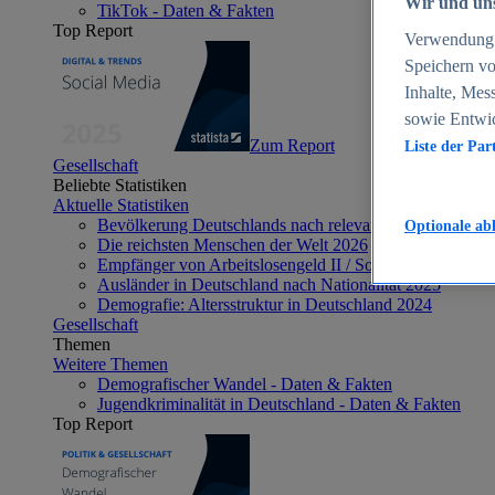
Wir und uns
TikTok - Daten & Fakten
Top Report
Verwendung g
Speichern vo
Inhalte, Mes
sowie Entwi
Zum Report
Liste der Par
Gesellschaft
Beliebte Statistiken
Aktuelle Statistiken
Bevölkerung Deutschlands nach relevanten Altersgrupp
Optionale ab
Die reichsten Menschen der Welt 2026
Empfänger von Arbeitslosengeld II / Sozialgeld / Bürge
Ausländer in Deutschland nach Nationalität 2025
Demografie: Altersstruktur in Deutschland 2024
Gesellschaft
Themen
Weitere Themen
Demografischer Wandel - Daten & Fakten
Jugendkriminalität in Deutschland - Daten & Fakten
Top Report