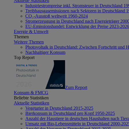
Aktuelle Statistiken
Industriestrompreise inkl. Stromsteuer in Deutschland 1
Treibhausgasemissionen nach Sektoren in Deutschland 
CO₂-Ausstoß weltweit 1960-2024
Stromerzeugung in Deutschland nach Energieträger 200
EU-Emissionshandel: Entwicklung der Preise 2023-202
Energie & Umwelt
Themen
Weitere Themen
Photovoltaik in Deutschland: Zwischen Fortschritt und 
Nachhaltiger Konsum
Top Report
Zum Report
Konsum & FMCG
Beliebte Statistiken
Aktuelle Statistiken
Vegetarier in Deutschland 2015-2025
Bierkonsum in Deutschland pro Kopf 1950-2025
Anzahl der Haustiere in deutschen Haushalten nach Tier
Umsatz mit Bio-Lebensmitteln in Deutschland 2000-202
Anzahl der Veganer in Deutschland 2015-2025