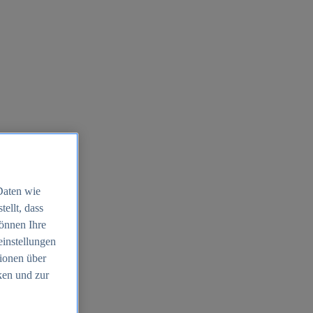
Daten wie
ellt, dass
können Ihre
einstellungen
ionen über
ken und zur