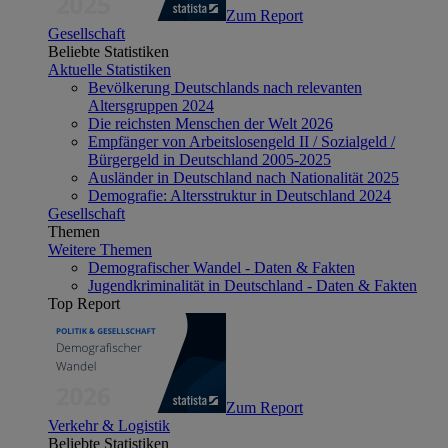
Zum Report
Gesellschaft
Beliebte Statistiken
Aktuelle Statistiken
Bevölkerung Deutschlands nach relevanten
Altersgruppen 2024
Die reichsten Menschen der Welt 2026
Empfänger von Arbeitslosengeld II / Sozialgeld /
Bürgergeld in Deutschland 2005-2025
Ausländer in Deutschland nach Nationalität 2025
Demografie: Altersstruktur in Deutschland 2024
Gesellschaft
Themen
Weitere Themen
Demografischer Wandel - Daten & Fakten
Jugendkriminalität in Deutschland - Daten & Fakten
Top Report
Zum Report
Verkehr & Logistik
Beliebte Statistiken