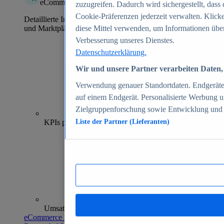
eCommerce Insights
zuzugreifen. Dadurch wird sichergestellt, dass 
Cookie-Präferenzen jederzeit verwalten. Klick
Detaillierte Informationen zu mehr als 39.000 Online-Shops
und Marktplätzen
diese Mittel verwenden, um Informationen über
Verbesserung unseres Dienstes.
Datenschutzerklärung.
Wir und unsere Partner verarbeiten Daten, 
Verwendung genauer Standortdaten. Endgeräteei
auf einem Endgerät. Personalisierte Werbung 
Zielgruppenforschung sowie Entwicklung und
70+
KPIs pro Shop
Liste der Partner (Lieferanten)
Umsatzanalysen und -prognosen
eCommerce Insights entdecken