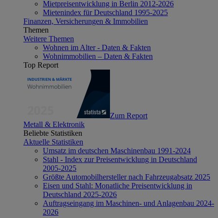
Mietpreisentwicklung in Berlin 2012-2026
Mietenindex für Deutschland 1995-2025
Finanzen, Versicherungen & Immobilien
Themen
Weitere Themen
Wohnen im Alter - Daten & Fakten
Wohnimmobilien – Daten & Fakten
Top Report
Zum Report
Metall & Elektronik
Beliebte Statistiken
Aktuelle Statistiken
Umsatz im deutschen Maschinenbau 1991-2024
Stahl - Index zur Preisentwicklung in Deutschland
2005-2025
Größte Automobilhersteller nach Fahrzeugabsatz 2025
Eisen und Stahl: Monatliche Preisentwicklung in
Deutschland 2025-2026
Auftragseingang im Maschinen- und Anlagenbau 2024-
2026