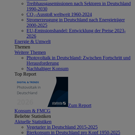
Treibhausgasemissionen nach Sektoren in Deutschland
1990-2030
CO₂-Ausstoß weltweit 1960-2024
Stromerzeugung in Deutschland nach Energieträger
2000-2025
EU-Emissionshandel: Entwicklung der Preise 2023-
2026
Energie & Umwelt
Themen
Weitere Themen
Photovoltaik in Deutschland: Zwischen Fortschritt und
Herausforderung
Nachhaltiger Konsum
Top Report
Zum Report
Konsum & FMCG
Beliebte Statistiken
Aktuelle Statistiken
Vegetarier in Deutschland 2015-2025
Bierkonsum in Deutschland pro Kopf 1950-2025