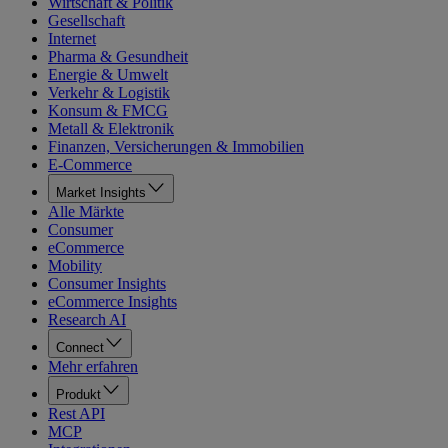
Wirtschaft & Politik
Gesellschaft
Internet
Pharma & Gesundheit
Energie & Umwelt
Verkehr & Logistik
Konsum & FMCG
Metall & Elektronik
Finanzen, Versicherungen & Immobilien
E-Commerce
Market Insights
Alle Märkte
Consumer
eCommerce
Mobility
Consumer Insights
eCommerce Insights
Research AI
Connect
Mehr erfahren
Produkt
Rest API
MCP