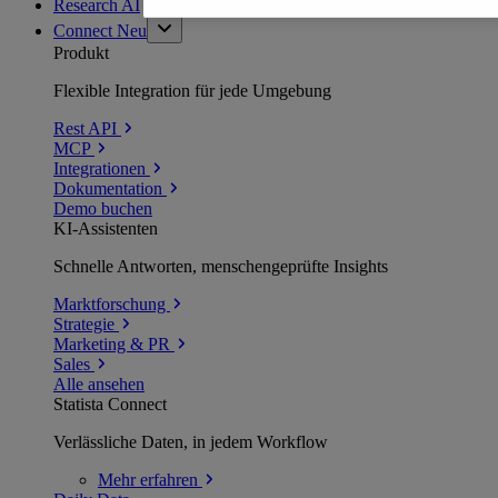
Research AI
Connect
Neu
Produkt
Flexible Integration für jede Umgebung
Rest API
MCP
Integrationen
Dokumentation
Demo buchen
KI-Assistenten
Schnelle Antworten, menschengeprüfte Insights
Marktforschung
Strategie
Marketing & PR
Sales
Alle ansehen
Statista Connect
Verlässliche Daten, in jedem Workflow
Mehr
erfahren