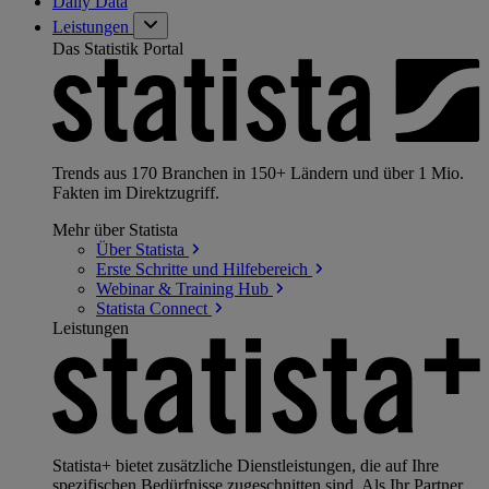
Daily Data
Leistungen
Das Statistik Portal
Trends aus 170 Branchen in 150+ Ländern und über 1 Mio.
Fakten im Direktzugriff.
Mehr über Statista
Über
Statista
Erste Schritte und
Hilfebereich
Webinar & Training
Hub
Statista
Connect
Leistungen
Statista+ bietet zusätzliche Dienstleistungen, die auf Ihre
spezifischen Bedürfnisse zugeschnitten sind. Als Ihr Partner