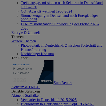
Treibhausgasemissionen nach Sektoren in Deutschland
1990-2030
CO₂-Ausstoß weltweit 1960-2024
Stromerzeugung in Deutschland nach Energieträger
2000-2025
EU-Emissionshandel: Entwicklung der Preise 2023-
2026
Energie & Umwelt
Themen
Weitere Themen
Photovoltaik in Deutschland: Zwischen Fortschritt und
Herausforderung
Nachhaltiger Konsum
Top Report
Zum Report
Konsum & FMCG
Beliebte Statistiken
Aktuelle Statistiken
Vegetarier in Deutschland 2015-2025
Bierkonsum in Deutschland pro Kopf 1950-2025