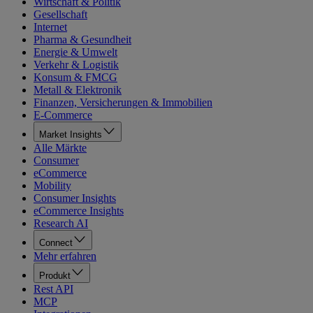
Wirtschaft & Politik
Gesellschaft
Internet
Pharma & Gesundheit
Energie & Umwelt
Verkehr & Logistik
Konsum & FMCG
Metall & Elektronik
Finanzen, Versicherungen & Immobilien
E-Commerce
Market Insights
Alle Märkte
Consumer
eCommerce
Mobility
Consumer Insights
eCommerce Insights
Research AI
Connect
Mehr erfahren
Produkt
Rest API
MCP