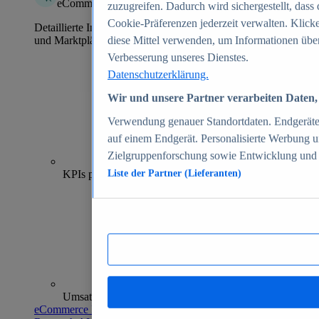
eCommerce Insights
zuzugreifen. Dadurch wird sichergestellt, dass 
Cookie-Präferenzen jederzeit verwalten. Klick
Detaillierte Informationen zu mehr als 39.000 Online-Shops
und Marktplätzen
diese Mittel verwenden, um Informationen über
Verbesserung unseres Dienstes.
Datenschutzerklärung.
Wir und unsere Partner verarbeiten Daten, 
Verwendung genauer Standortdaten. Endgeräteei
auf einem Endgerät. Personalisierte Werbung 
Zielgruppenforschung sowie Entwicklung und
70+
KPIs pro Shop
Liste der Partner (Lieferanten)
Umsatzanalysen und -prognosen
eCommerce Insights entdecken