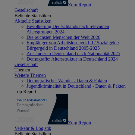
Zum Report
Gesellschaft
Beliebte Statistiken
Aktuelle Statistiken
Bevölkerung Deutschlands nach relevanten
Altersgruppen 2024
Die reichsten Menschen der Welt 2026
Empfänger von Arbeitslosengeld II / Sozialgeld /
Bürgergeld in Deutschland 2005-2025
Ausländer in Deutschland nach Nationalität 2025
Demografie: Altersstruktur in Deutschland 2024
Gesellschaft
Themen
Weitere Themen
Demografischer Wandel - Daten & Fakten
Jugendkriminalität in Deutschland - Daten & Fakten
Top Report
Zum Report
Verkehr & Logistik
Beliebte Statistiken