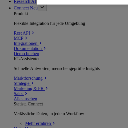
Research AI
Connect
Neu
Produkt
Flexible Integration für jede Umgebung
Rest API
MCP
Integrationen
Dokumentation
Demo buchen
KI-Assistenten
Schnelle Antworten, menschengeprüfte Insights
Marktforschung
Strategie
Marketing & PR
Sales
Alle ansehen
Statista Connect
Verlässliche Daten, in jedem Workflow
Mehr
erfahren