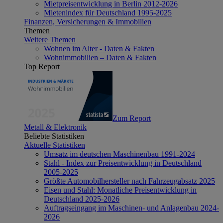
Mietpreisentwicklung in Berlin 2012-2026
Mietenindex für Deutschland 1995-2025
Finanzen, Versicherungen & Immobilien
Themen
Weitere Themen
Wohnen im Alter - Daten & Fakten
Wohnimmobilien – Daten & Fakten
Top Report
Zum Report
Metall & Elektronik
Beliebte Statistiken
Aktuelle Statistiken
Umsatz im deutschen Maschinenbau 1991-2024
Stahl - Index zur Preisentwicklung in Deutschland
2005-2025
Größte Automobilhersteller nach Fahrzeugabsatz 2025
Eisen und Stahl: Monatliche Preisentwicklung in
Deutschland 2025-2026
Auftragseingang im Maschinen- und Anlagenbau 2024-
2026