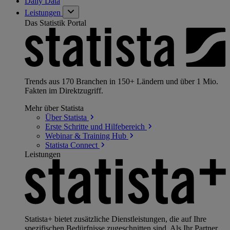
Daily Data
Leistungen
Das Statistik Portal
Trends aus 170 Branchen in 150+ Ländern und über 1 Mio.
Fakten im Direktzugriff.
Mehr über Statista
Über
Statista
Erste Schritte und
Hilfebereich
Webinar & Training
Hub
Statista
Connect
Leistungen
Statista+ bietet zusätzliche Dienstleistungen, die auf Ihre
spezifischen Bedürfnisse zugeschnitten sind. Als Ihr Partner