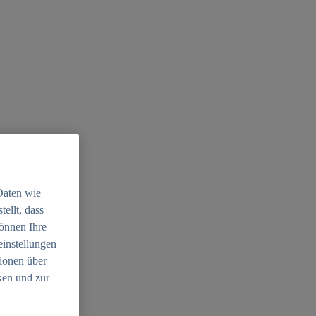
Daten wie
ellt, dass
können Ihre
einstellungen
ionen über
ken und zur