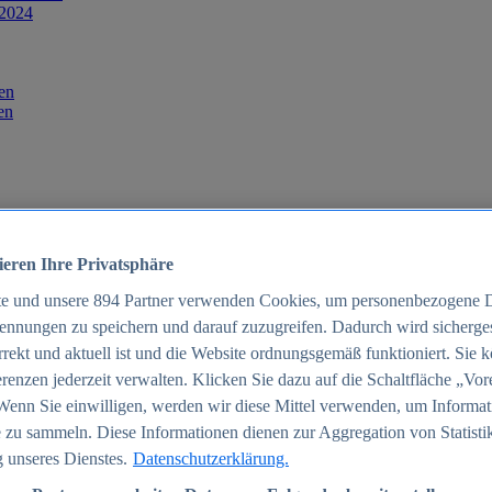
 2024
en
en
ieren Ihre Privatsphäre
te und unsere
894
Partner verwenden Cookies, um personenbezogene 
ennungen zu speichern und darauf zuzugreifen. Dadurch wird sichergest
orrekt und aktuell ist und die Website ordnungsgemäß funktioniert. Sie 
025
renzen jederzeit verwalten. Klicken Sie dazu auf die Schaltfläche „Vor
schland 2025
Wenn Sie einwilligen, werden wir diese Mittel verwenden, um Informat
 zu sammeln. Diese Informationen dienen zur Aggregation von Statisti
 unseres Dienstes.
Datenschutzerklärung.