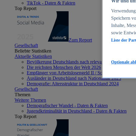
Wir und uns
TikTok - Daten & Fakten
Top Report
Verwendung g
Speichern vo
Inhalte, Mes
sowie Entwi
Zum Report
Liste der Par
Gesellschaft
Beliebte Statistiken
Aktuelle Statistiken
Bevölkerung Deutschlands nach relevanten Altersgrupp
Optionale ab
Die reichsten Menschen der Welt 2026
Empfänger von Arbeitslosengeld II / Sozialgeld / Bürge
Ausländer in Deutschland nach Nationalität 2025
Demografie: Altersstruktur in Deutschland 2024
Gesellschaft
Themen
Weitere Themen
Demografischer Wandel - Daten & Fakten
Jugendkriminalität in Deutschland - Daten & Fakten
Top Report