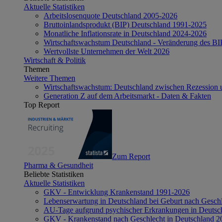
Aktuelle Statistiken
Arbeitslosenquote Deutschland 2005-2026
Bruttoinlandsprodukt (BIP) Deutschland 1991-2025
Monatliche Inflationsrate in Deutschland 2024-2026
Wirtschaftswachstum Deutschland - Veränderung des B
Wertvollste Unternehmen der Welt 2026
Wirtschaft & Politik
Themen
Weitere Themen
Wirtschaftswachstum: Deutschland zwischen Rezession 
Generation Z auf dem Arbeitsmarkt - Daten & Fakten
Top Report
Zum Report
Pharma & Gesundheit
Beliebte Statistiken
Aktuelle Statistiken
GKV - Entwicklung Krankenstand 1991-2026
Lebenserwartung in Deutschland bei Geburt nach Gesch
AU-Tage aufgrund psychischer Erkrankungen in Deutsc
GKV - Krankenstand nach Geschlecht in Deutschland 