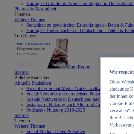
Häufigste Gründe für Arbeitsunfähigkeit in Deutschland
Pharma & Gesundheit
Themen
Weitere Themen
Statistiken zu psychischen Erkrankungen - Daten & Fakt
Häufigste Todesursachen in Deutschland - Daten & Fakt
Top Report
Zum Report
Wir respekt
Internet
Beliebte Statistiken
Diese Websi
Aktuelle Statistiken
Anzahl der Social-Media-Nutzer weltweit 2012-2025
eindeutige K
Social Networks mit den meisten Nutzern weltweit 2025
der Inhalt k
Soziale Netzwerke in Deutschland nach Generationen 2
Cookie-Präfe
Instagram - Nutzung nach Alter und Geschlecht in Deut
Podcasts - Nutzung 2016-2025
verwalten“. 
Internet
Ihre Besuche
Themen
Verbesserung
Weitere Themen
Social Media - Daten & Fakten