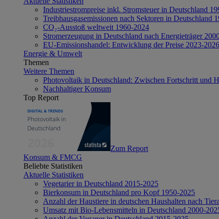
Aktuelle Statistiken
Industriestrompreise inkl. Stromsteuer in Deutschland 1
Treibhausgasemissionen nach Sektoren in Deutschland 
CO₂-Ausstoß weltweit 1960-2024
Stromerzeugung in Deutschland nach Energieträger 200
EU-Emissionshandel: Entwicklung der Preise 2023-202
Energie & Umwelt
Themen
Weitere Themen
Photovoltaik in Deutschland: Zwischen Fortschritt und 
Nachhaltiger Konsum
Top Report
Zum Report
Konsum & FMCG
Beliebte Statistiken
Aktuelle Statistiken
Vegetarier in Deutschland 2015-2025
Bierkonsum in Deutschland pro Kopf 1950-2025
Anzahl der Haustiere in deutschen Haushalten nach Tier
Umsatz mit Bio-Lebensmitteln in Deutschland 2000-202
Anzahl der Veganer in Deutschland 2015-2025