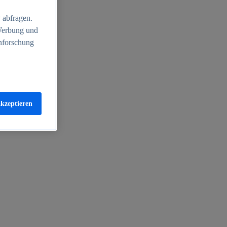
 abfragen.
 Werbung und
nforschung
akzeptieren