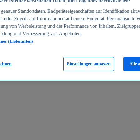
ere Partner verarbeiten Daten, um Folgendes bereitzustellen:
enauer Standortdaten. Endgeräteeigenschaften zur Identifikation aktiv
n oder Zugriff auf Informationen auf einem Endgerät. Personalisierte
sung von Werbeleistung und der Performance von Inhalten, Zielgruppe
cklung und Verbesserung von Angeboten.
tner (Lieferanten)
en 2024
lehnen
Einstellungen anpassen
Alle 
rgeld in Deutschland 2005-2025