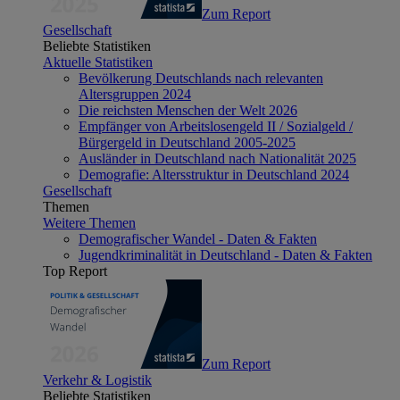
Zum Report
Gesellschaft
Beliebte Statistiken
Aktuelle Statistiken
Bevölkerung Deutschlands nach relevanten
Altersgruppen 2024
Die reichsten Menschen der Welt 2026
Empfänger von Arbeitslosengeld II / Sozialgeld /
Bürgergeld in Deutschland 2005-2025
Ausländer in Deutschland nach Nationalität 2025
Demografie: Altersstruktur in Deutschland 2024
Gesellschaft
Themen
Weitere Themen
Demografischer Wandel - Daten & Fakten
Jugendkriminalität in Deutschland - Daten & Fakten
Top Report
Zum Report
Verkehr & Logistik
Beliebte Statistiken