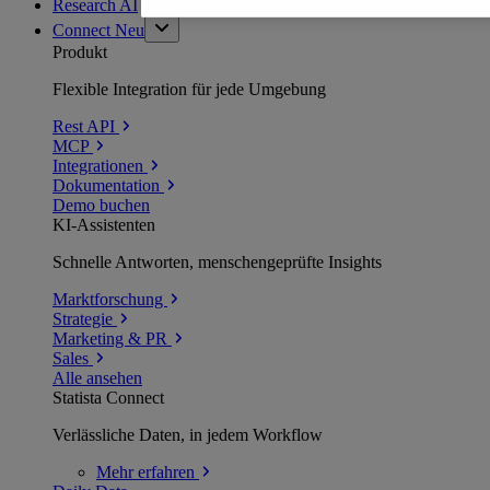
Research AI
Connect
Neu
Produkt
Flexible Integration für jede Umgebung
Rest API
MCP
Integrationen
Dokumentation
Demo buchen
KI-Assistenten
Schnelle Antworten, menschengeprüfte Insights
Marktforschung
Strategie
Marketing & PR
Sales
Alle ansehen
Statista Connect
Verlässliche Daten, in jedem Workflow
Mehr
erfahren