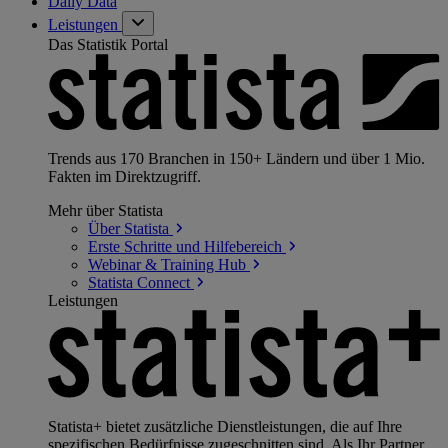
Daily Data
Leistungen
Das Statistik Portal
Trends aus 170 Branchen in 150+ Ländern und über 1 Mio.
Fakten im Direktzugriff.
Mehr über Statista
Über
Statista
Erste Schritte und
Hilfebereich
Webinar & Training
Hub
Statista
Connect
Leistungen
Statista+ bietet zusätzliche Dienstleistungen, die auf Ihre
spezifischen Bedürfnisse zugeschnitten sind. Als Ihr Partner