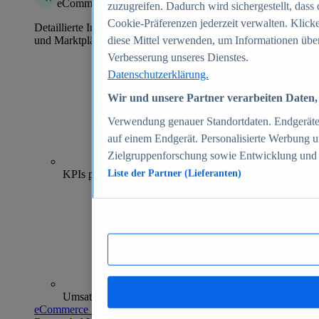
eCommerce Insights
zuzugreifen. Dadurch wird sichergestellt, dass 
Cookie-Präferenzen jederzeit verwalten. Klick
Detaillierte Informationen zu mehr als 39.000 Online-Shops
und Marktplätzen
diese Mittel verwenden, um Informationen über
Verbesserung unseres Dienstes.
Datenschutzerklärung.
Wir und unsere Partner verarbeiten Daten, 
Verwendung genauer Standortdaten. Endgeräteei
auf einem Endgerät. Personalisierte Werbung 
Zielgruppenforschung sowie Entwicklung und
70+
KPIs pro Shop
Liste der Partner (Lieferanten)
Umsatzanalysen und -prognosen
eCommerce Insights entdecken