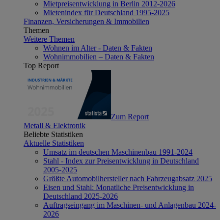
Mietpreisentwicklung in Berlin 2012-2026
Mietenindex für Deutschland 1995-2025
Finanzen, Versicherungen & Immobilien
Themen
Weitere Themen
Wohnen im Alter - Daten & Fakten
Wohnimmobilien – Daten & Fakten
Top Report
Zum Report
Metall & Elektronik
Beliebte Statistiken
Aktuelle Statistiken
Umsatz im deutschen Maschinenbau 1991-2024
Stahl - Index zur Preisentwicklung in Deutschland
2005-2025
Größte Automobilhersteller nach Fahrzeugabsatz 2025
Eisen und Stahl: Monatliche Preisentwicklung in
Deutschland 2025-2026
Auftragseingang im Maschinen- und Anlagenbau 2024-
2026