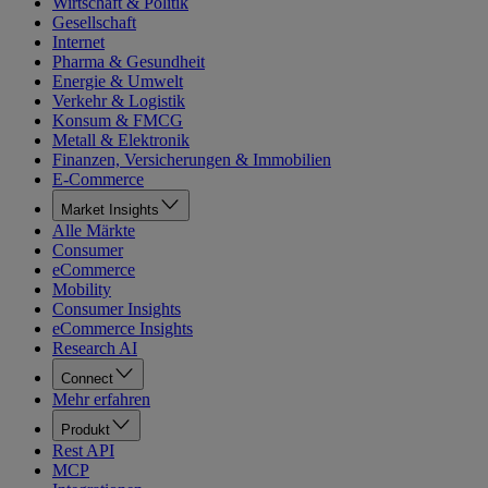
Wirtschaft & Politik
Gesellschaft
Internet
Pharma & Gesundheit
Energie & Umwelt
Verkehr & Logistik
Konsum & FMCG
Metall & Elektronik
Finanzen, Versicherungen & Immobilien
E-Commerce
Market Insights
Alle Märkte
Consumer
eCommerce
Mobility
Consumer Insights
eCommerce Insights
Research AI
Connect
Mehr erfahren
Produkt
Rest API
MCP