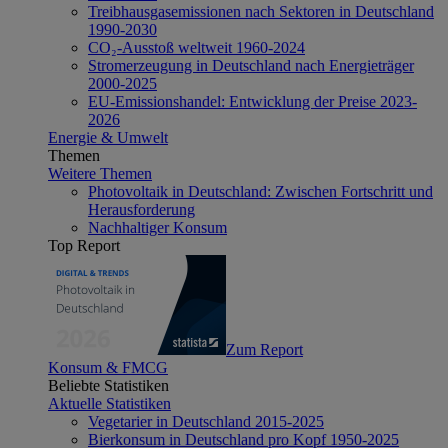
Treibhausgasemissionen nach Sektoren in Deutschland
1990-2030
CO₂-Ausstoß weltweit 1960-2024
Stromerzeugung in Deutschland nach Energieträger
2000-2025
EU-Emissionshandel: Entwicklung der Preise 2023-
2026
Energie & Umwelt
Themen
Weitere Themen
Photovoltaik in Deutschland: Zwischen Fortschritt und
Herausforderung
Nachhaltiger Konsum
Top Report
Zum Report
Konsum & FMCG
Beliebte Statistiken
Aktuelle Statistiken
Vegetarier in Deutschland 2015-2025
Bierkonsum in Deutschland pro Kopf 1950-2025