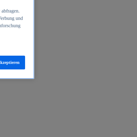
 abfragen.
 Werbung und
nforschung
akzeptieren