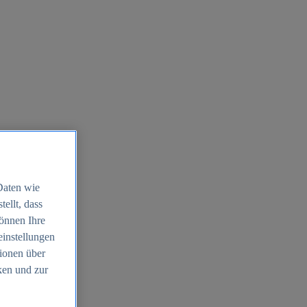
Daten wie
ellt, dass
können Ihre
einstellungen
ionen über
ken und zur