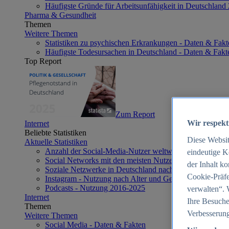
Häufigste Gründe für Arbeitsunfähigkeit in Deutschland
Pharma & Gesundheit
Themen
Weitere Themen
Statistiken zu psychischen Erkrankungen - Daten & Fakt
Häufigste Todesursachen in Deutschland - Daten & Fakt
Top Report
Zum Report
Wir respekt
Internet
Beliebte Statistiken
Diese Websi
Aktuelle Statistiken
Anzahl der Social-Media-Nutzer weltweit 2012-2025
eindeutige K
Social Networks mit den meisten Nutzern weltweit 2025
der Inhalt k
Soziale Netzwerke in Deutschland nach Generationen 2
Cookie-Präfe
Instagram - Nutzung nach Alter und Geschlecht in Deut
Podcasts - Nutzung 2016-2025
verwalten“. 
Internet
Ihre Besuche
Themen
Verbesserung
Weitere Themen
Social Media - Daten & Fakten