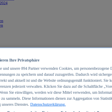
 2024
en
en
ieren Ihre Privatsphäre
te und unsere
894
Partner verwenden Cookies, um personenbezogene 
ennungen zu speichern und darauf zuzugreifen. Dadurch wird sichergest
orrekt und aktuell ist und die Website ordnungsgemäß funktioniert. Sie 
025
renzen jederzeit verwalten. Klicken Sie dazu auf die Schaltfläche „Vor
schland 2025
Wenn Sie einwilligen, werden wir diese Mittel verwenden, um Informat
 zu sammeln. Diese Informationen dienen zur Aggregation von Statisti
 unseres Dienstes.
Datenschutzerklärung.