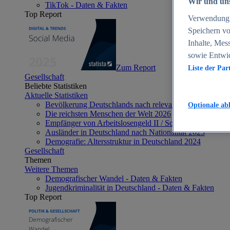
Wir und uns
TikTok - Daten & Fakten
Top Report
Verwendung g
Speichern vo
Inhalte, Mes
sowie Entwi
Zum Report
Liste der Par
Gesellschaft
Beliebte Statistiken
Aktuelle Statistiken
Bevölkerung Deutschlands nach relevanten Altersgrupp
Optionale ab
Die reichsten Menschen der Welt 2026
Empfänger von Arbeitslosengeld II / Sozialgeld / Bürge
Ausländer in Deutschland nach Nationalität 2025
Demografie: Altersstruktur in Deutschland 2024
Gesellschaft
Themen
Weitere Themen
Demografischer Wandel - Daten & Fakten
Jugendkriminalität in Deutschland - Daten & Fakten
Top Report