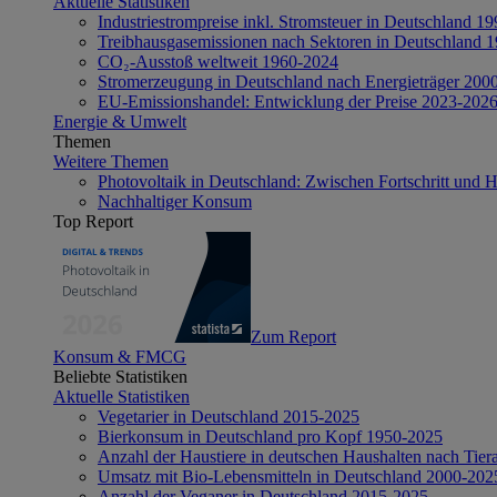
Aktuelle Statistiken
Industriestrompreise inkl. Stromsteuer in Deutschland 1
Treibhausgasemissionen nach Sektoren in Deutschland 
CO₂-Ausstoß weltweit 1960-2024
Stromerzeugung in Deutschland nach Energieträger 200
EU-Emissionshandel: Entwicklung der Preise 2023-202
Energie & Umwelt
Themen
Weitere Themen
Photovoltaik in Deutschland: Zwischen Fortschritt und 
Nachhaltiger Konsum
Top Report
Zum Report
Konsum & FMCG
Beliebte Statistiken
Aktuelle Statistiken
Vegetarier in Deutschland 2015-2025
Bierkonsum in Deutschland pro Kopf 1950-2025
Anzahl der Haustiere in deutschen Haushalten nach Tier
Umsatz mit Bio-Lebensmitteln in Deutschland 2000-202
Anzahl der Veganer in Deutschland 2015-2025