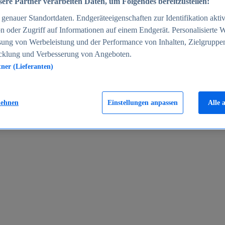
ere Partner verarbeiten Daten, um Folgendes bereitzustellen:
enauer Standortdaten. Endgeräteeigenschaften zur Identifikation aktiv
n oder Zugriff auf Informationen auf einem Endgerät. Personalisierte
sung von Werbeleistung und der Performance von Inhalten, Zielgruppe
cklung und Verbesserung von Angeboten.
tner (Lieferanten)
en 2024
lehnen
Einstellungen anpassen
Alle 
rgeld in Deutschland 2005-2025