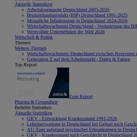
Aktuelle Statistiken
Arbeitslosenquote Deutschland 2005-2026
Bruttoinlandsprodukt (BIP) Deutschland 1991-2025
Monatliche Inflationsrate in Deutschland 2024-2026
Wirtschaftswachstum Deutschland - Veränderung des B
Wertvollste Unternehmen der Welt 2026
Wirtschaft & Politik
Themen
Weitere Themen
Wirtschaftswachstum: Deutschland zwischen Rezession 
Generation Z auf dem Arbeitsmarkt - Daten & Fakten
Top Report
Zum Report
Pharma & Gesundheit
Beliebte Statistiken
Aktuelle Statistiken
GKV - Entwicklung Krankenstand 1991-2026
Lebenserwartung in Deutschland bei Geburt nach Gesch
AU-Tage aufgrund psychischer Erkrankungen in Deutsc
GKV - Krankenstand nach Geschlecht in Deutschland 