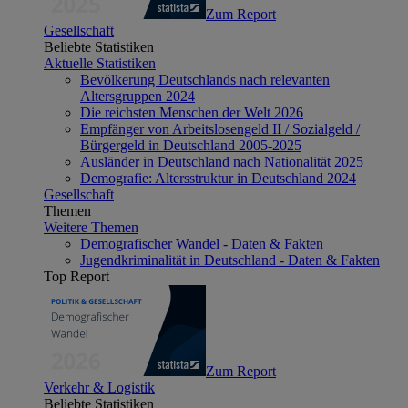
Zum Report
Gesellschaft
Beliebte Statistiken
Aktuelle Statistiken
Bevölkerung Deutschlands nach relevanten
Altersgruppen 2024
Die reichsten Menschen der Welt 2026
Empfänger von Arbeitslosengeld II / Sozialgeld /
Bürgergeld in Deutschland 2005-2025
Ausländer in Deutschland nach Nationalität 2025
Demografie: Altersstruktur in Deutschland 2024
Gesellschaft
Themen
Weitere Themen
Demografischer Wandel - Daten & Fakten
Jugendkriminalität in Deutschland - Daten & Fakten
Top Report
Zum Report
Verkehr & Logistik
Beliebte Statistiken