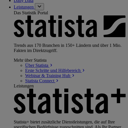
Daily Data
Leistungen
Das Statistik Portal
Trends aus 170 Branchen in 150+ Ländern und über 1 Mio.
Fakten im Direktzugriff.
Mehr über Statista
Über
Statista
Erste Schritte und
Hilfebereich
Webinar & Training
Hub
Statista
Connect
Leistungen
Statista+ bietet zusätzliche Dienstleistungen, die auf Ihre
spezifischen Bedürfnisse zugeschnitten sind. Als Ihr Partner