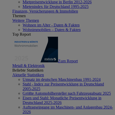
Mietpreisentwicklung in Berlin 2012-2026
Mietenindex für Deutschland 1995-2025
Finanzen, Versicherungen & Immobilien
Themen
Weitere Themen
Wohnen im Alter - Daten & Fakten
Wohnimmobilien – Daten & Fakten
Top Report
Zum Report
Metall & Elektronik
Beliebte Statistiken
Aktuelle Statistiken
Umsatz im deutschen Maschinenbau 1991-2024
Stahl - Index zur Preisentwicklung in Deutschland
2005-2025
Größte Automobilhersteller nach Fahrzeugabsatz 2025
Eisen und Stahl: Monatliche Preisentwicklung in
Deutschland 2025-2026
Auftragseingang im Maschinen- und Anlagenbau 2024-
2026