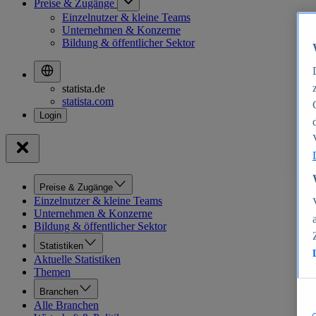
Preise & Zugänge
Einzelnutzer & kleine Teams
Unternehmen & Konzerne
Bildung & öffentlicher Sektor
statista.de
statista.com
Preise & Zugänge
Einzelnutzer & kleine Teams
Unternehmen & Konzerne
Bildung & öffentlicher Sektor
Statistiken
Aktuelle Statistiken
Themen
Branchen
Alle Branchen