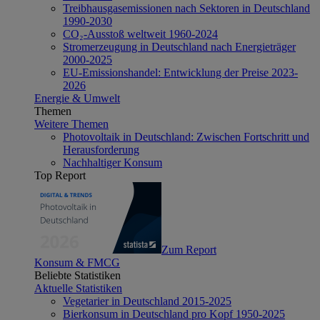
Treibhausgasemissionen nach Sektoren in Deutschland
1990-2030
CO₂-Ausstoß weltweit 1960-2024
Stromerzeugung in Deutschland nach Energieträger
2000-2025
EU-Emissionshandel: Entwicklung der Preise 2023-
2026
Energie & Umwelt
Themen
Weitere Themen
Photovoltaik in Deutschland: Zwischen Fortschritt und
Herausforderung
Nachhaltiger Konsum
Top Report
Zum Report
Konsum & FMCG
Beliebte Statistiken
Aktuelle Statistiken
Vegetarier in Deutschland 2015-2025
Bierkonsum in Deutschland pro Kopf 1950-2025