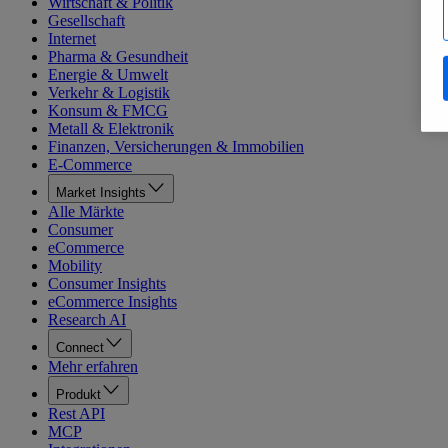
Wirtschaft & Politik
Gesellschaft
Internet
Pharma & Gesundheit
Energie & Umwelt
Verkehr & Logistik
Konsum & FMCG
Metall & Elektronik
Finanzen, Versicherungen & Immobilien
E-Commerce
Market Insights
Alle Märkte
Consumer
eCommerce
Mobility
Consumer Insights
eCommerce Insights
Research AI
Connect
Mehr erfahren
Produkt
Rest API
MCP