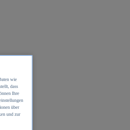
Daten wie
ellt, dass
können Ihre
einstellungen
ionen über
ken und zur