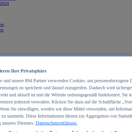
 2024
en
en
ieren Ihre Privatsphäre
te und unsere
894
Partner verwenden Cookies, um personenbezogene 
ennungen zu speichern und darauf zuzugreifen. Dadurch wird sichergest
orrekt und aktuell ist und die Website ordnungsgemäß funktioniert. Sie 
025
renzen jederzeit verwalten. Klicken Sie dazu auf die Schaltfläche „Vor
schland 2025
Wenn Sie einwilligen, werden wir diese Mittel verwenden, um Informat
 zu sammeln. Diese Informationen dienen zur Aggregation von Statisti
 unseres Dienstes.
Datenschutzerklärung.