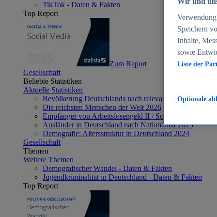
Wir und uns
TikTok - Daten & Fakten
Top Report
Verwendung g
Speichern vo
Inhalte, Mes
sowie Entwi
Zum Report
Liste der Par
Gesellschaft
Beliebte Statistiken
Aktuelle Statistiken
Bevölkerung Deutschlands nach relevanten Altersgrupp
Optionale ab
Die reichsten Menschen der Welt 2026
Empfänger von Arbeitslosengeld II / Sozialgeld / Bürge
Ausländer in Deutschland nach Nationalität 2025
Demografie: Altersstruktur in Deutschland 2024
Gesellschaft
Themen
Weitere Themen
Demografischer Wandel - Daten & Fakten
Jugendkriminalität in Deutschland - Daten & Fakten
Top Report