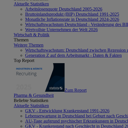
Aktuelle Statistiken
Arbeitslosenquote Deutschland 2005-2026
Bruttoinlandsprodukt (BIP) Deutschland 1991-2025
Monatliche Inflationsrate in Deutschland 2024-2026
Wirtschaftswachstum Deutschland - Veränderung des B
Wertvollste Unternehmen der Welt 2026
Wirtschaft & Politik
Themen
Weitere Themen
Wirtschaftswachstum: Deutschland zwischen Rezession 
Generation Z auf dem Arbeitsmarkt - Daten & Fakten
Top Report
Zum Report
Pharma & Gesundheit
Beliebte Statistiken
Aktuelle Statistiken
GKV - Entwicklung Krankenstand 1991-2026
Lebenserwartung in Deutschland bei Geburt nach Gesch
AU-Tage aufgrund psychischer Erkrankungen in Deutsc
GKV - Krankenstand nach Geschlecht in Deutschland 