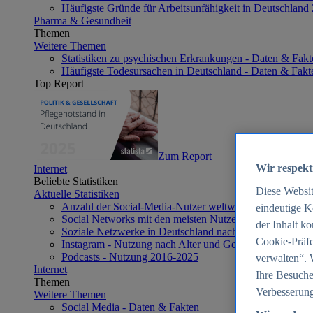
Häufigste Gründe für Arbeitsunfähigkeit in Deutschland
Pharma & Gesundheit
Themen
Weitere Themen
Statistiken zu psychischen Erkrankungen - Daten & Fakt
Häufigste Todesursachen in Deutschland - Daten & Fakt
Top Report
Zum Report
Wir respekt
Internet
Beliebte Statistiken
Diese Websi
Aktuelle Statistiken
Anzahl der Social-Media-Nutzer weltweit 2012-2025
eindeutige K
Social Networks mit den meisten Nutzern weltweit 2025
der Inhalt k
Soziale Netzwerke in Deutschland nach Generationen 2
Cookie-Präfe
Instagram - Nutzung nach Alter und Geschlecht in Deut
Podcasts - Nutzung 2016-2025
verwalten“. 
Internet
Ihre Besuche
Themen
Verbesserung
Weitere Themen
Social Media - Daten & Fakten