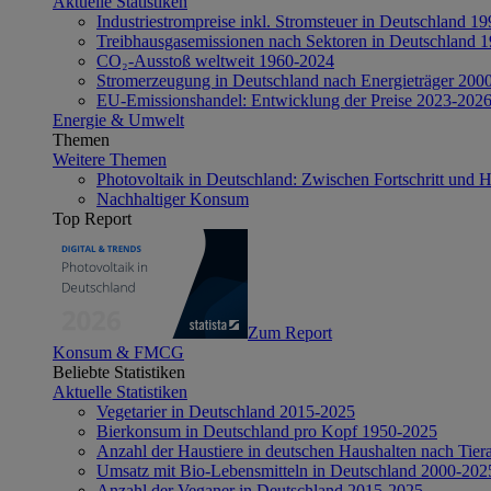
Aktuelle Statistiken
Industriestrompreise inkl. Stromsteuer in Deutschland 1
Treibhausgasemissionen nach Sektoren in Deutschland 
CO₂-Ausstoß weltweit 1960-2024
Stromerzeugung in Deutschland nach Energieträger 200
EU-Emissionshandel: Entwicklung der Preise 2023-202
Energie & Umwelt
Themen
Weitere Themen
Photovoltaik in Deutschland: Zwischen Fortschritt und 
Nachhaltiger Konsum
Top Report
Zum Report
Konsum & FMCG
Beliebte Statistiken
Aktuelle Statistiken
Vegetarier in Deutschland 2015-2025
Bierkonsum in Deutschland pro Kopf 1950-2025
Anzahl der Haustiere in deutschen Haushalten nach Tier
Umsatz mit Bio-Lebensmitteln in Deutschland 2000-202
Anzahl der Veganer in Deutschland 2015-2025