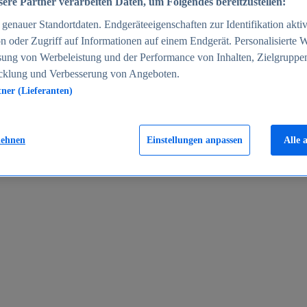
ere Partner verarbeiten Daten, um Folgendes bereitzustellen:
enauer Standortdaten. Endgeräteeigenschaften zur Identifikation aktiv
n oder Zugriff auf Informationen auf einem Endgerät. Personalisierte
sung von Werbeleistung und der Performance von Inhalten, Zielgruppe
cklung und Verbesserung von Angeboten.
tner (Lieferanten)
en 2024
lehnen
Einstellungen anpassen
Alle 
rgeld in Deutschland 2005-2025