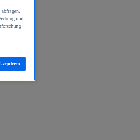
 abfragen.
 Werbung und
nforschung
akzeptieren