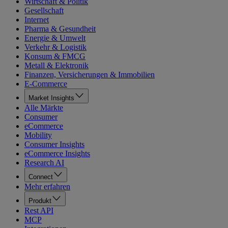
Wirtschaft & Politik
Gesellschaft
Internet
Pharma & Gesundheit
Energie & Umwelt
Verkehr & Logistik
Konsum & FMCG
Metall & Elektronik
Finanzen, Versicherungen & Immobilien
E-Commerce
Market Insights
Alle Märkte
Consumer
eCommerce
Mobility
Consumer Insights
eCommerce Insights
Research AI
Connect
Mehr erfahren
Produkt
Rest API
MCP