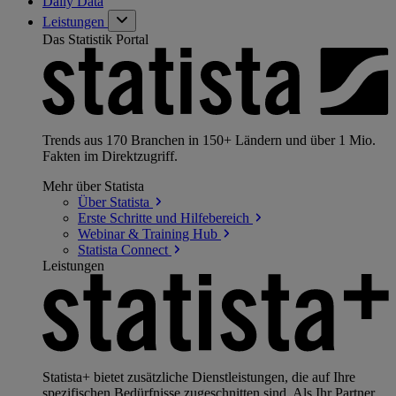
Daily Data
Leistungen
Das Statistik Portal
Trends aus 170 Branchen in 150+ Ländern und über 1 Mio.
Fakten im Direktzugriff.
Mehr über Statista
Über
Statista
Erste Schritte und
Hilfebereich
Webinar & Training
Hub
Statista
Connect
Leistungen
Statista+ bietet zusätzliche Dienstleistungen, die auf Ihre
spezifischen Bedürfnisse zugeschnitten sind. Als Ihr Partner