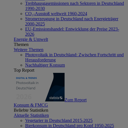
Treibhausgasemissionen nach Sektoren in Deutschland
1990-2030
CO₂-Ausstoß weltweit 1960-2024
Stromerzeugung in Deutschland nach Energieträger
2000-2025
EU-Emissionshandel: Entwicklung der Preise 2023-
2026
Energie & Umwelt
Themen
Weitere Themen
Photovoltaik in Deutschland: Zwischen Fortschritt und
Herausforderung
Nachhaltiger Konsum
Top Report
Zum Report
Konsum & FMCG
Beliebte Statistiken
Aktuelle Statistiken
Vegetarier in Deutschland 2015-2025
Bierkonsum in Deutschland pro Kopf 1950-2025