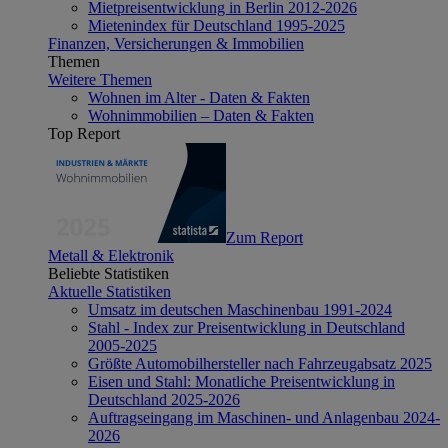
Mietpreisentwicklung in Berlin 2012-2026
Mietenindex für Deutschland 1995-2025
Finanzen, Versicherungen & Immobilien
Themen
Weitere Themen
Wohnen im Alter - Daten & Fakten
Wohnimmobilien – Daten & Fakten
Top Report
Zum Report
Metall & Elektronik
Beliebte Statistiken
Aktuelle Statistiken
Umsatz im deutschen Maschinenbau 1991-2024
Stahl - Index zur Preisentwicklung in Deutschland
2005-2025
Größte Automobilhersteller nach Fahrzeugabsatz 2025
Eisen und Stahl: Monatliche Preisentwicklung in
Deutschland 2025-2026
Auftragseingang im Maschinen- und Anlagenbau 2024-
2026