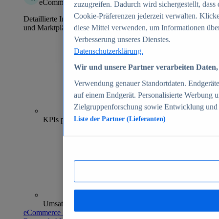
eCommerce Insights
zuzugreifen. Dadurch wird sichergestellt, dass 
Cookie-Präferenzen jederzeit verwalten. Klick
Detaillierte Informationen zu mehr als 39.000 Online-Shops
und Marktplätzen
diese Mittel verwenden, um Informationen über
Verbesserung unseres Dienstes.
Datenschutzerklärung.
Wir und unsere Partner verarbeiten Daten, 
Verwendung genauer Standortdaten. Endgeräteei
auf einem Endgerät. Personalisierte Werbung 
Zielgruppenforschung sowie Entwicklung und
70+
KPIs pro Shop
Liste der Partner (Lieferanten)
Umsatzanalysen und -prognosen
eCommerce Insights entdecken