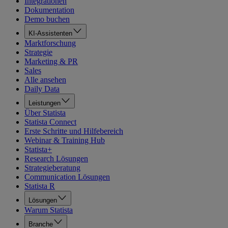
Integrationen
Dokumentation
Demo buchen
KI-Assistenten
Marktforschung
Strategie
Marketing & PR
Sales
Alle ansehen
Daily Data
Leistungen
Über Statista
Statista Connect
Erste Schritte und Hilfebereich
Webinar & Training Hub
Statista+
Research Lösungen
Strategieberatung
Communication Lösungen
Statista R
Lösungen
Warum Statista
Branche