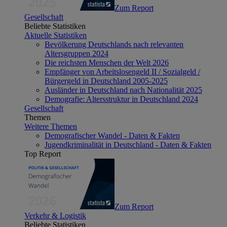
Zum Report
Gesellschaft
Beliebte Statistiken
Aktuelle Statistiken
Bevölkerung Deutschlands nach relevanten
Altersgruppen 2024
Die reichsten Menschen der Welt 2026
Empfänger von Arbeitslosengeld II / Sozialgeld /
Bürgergeld in Deutschland 2005-2025
Ausländer in Deutschland nach Nationalität 2025
Demografie: Altersstruktur in Deutschland 2024
Gesellschaft
Themen
Weitere Themen
Demografischer Wandel - Daten & Fakten
Jugendkriminalität in Deutschland - Daten & Fakten
Top Report
Zum Report
Verkehr & Logistik
Beliebte Statistiken