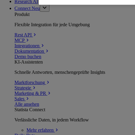
Research AI
Connect
Neu
Produkt
Flexible Integration für jede Umgebung
Rest API
MCP
Integrationen
Dokumentation
Demo buchen
KI-Assistenten
Schnelle Antworten, menschengeprüfte Insights
Marktforschung
Strategie
Marketing & PR
Sales
Alle ansehen
Statista Connect
Verlässliche Daten, in jedem Workflow
Mehr
erfahren